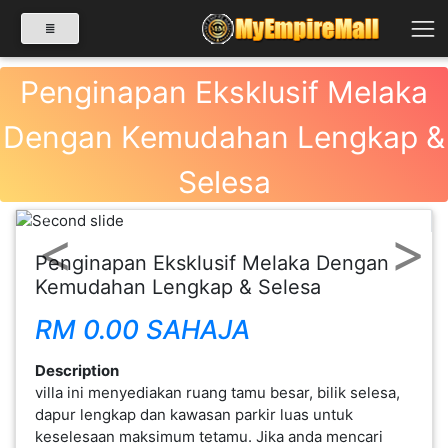
Penginapan Eksklusif Melaka
Dengan Kemudahan Lengkap &
SELECT CATEGORY
Selesa
PRODUK(0)
Previous
Next
Penginapan Eksklusif Melaka Dengan
BABIES(0)
Kemudahan Lengkap & Selesa
RM 0.00 SAHAJA
KESIHATAN(80)
Description
villa ini menyediakan ruang tamu besar, bilik selesa,
PERNIAGAAN
dapur lengkap dan kawasan parkir luas untuk
RUNCIT(1)
keselesaan maksimum tetamu. Jika anda mencari