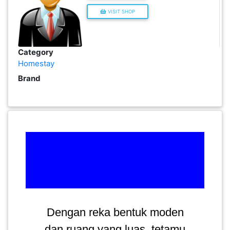
INFAK(0)
VISIT SHOP
TUDUNG(0)
Category
Homestay
ARTIKEL(14)
Brand
PEMBORONG(2)
PRODUK
DIGITAL(29)
MAKANAN(25)
Dengan reka bentuk moden
PERNIAGAAN(41)
dan ruang yang luas, tetamu