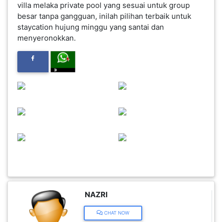
villa melaka private pool yang sesuai untuk group
besar tanpa gangguan, inilah pilihan terbaik untuk
FESYEN
staycation hujung minggu yang santai dan
WANITA(0)
menyeronokkan.
KECANTIKAN(7)
FESYEN
LELAKI(0)
MINYAK
WANGI(8)
PENDIDIKAN(19)
NAZRI
DERMA
CHAT NOW
DAN