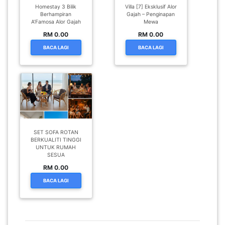
Homestay 3 Bilik
Villa [7] Eksklusif Alor
Berhampiran
Gajah – Penginapan
A’Famosa Alor Gajah
Mewa
RM 0.00
RM 0.00
BACA LAGI
BACA LAGI
SET SOFA ROTAN
BERKUALITI TINGGI
UNTUK RUMAH
SESUA
RM 0.00
BACA LAGI