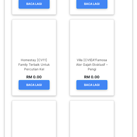
BACA LAGI
BACA LAGI
Homestay [CV11]
Villa [CV9]A"Famosa
Family Terbaik Untuk
Alor Gajah Eksklusif –
Percutian Kel
Pengi
RM 0.00
RM 0.00
BACA LAGI
BACA LAGI