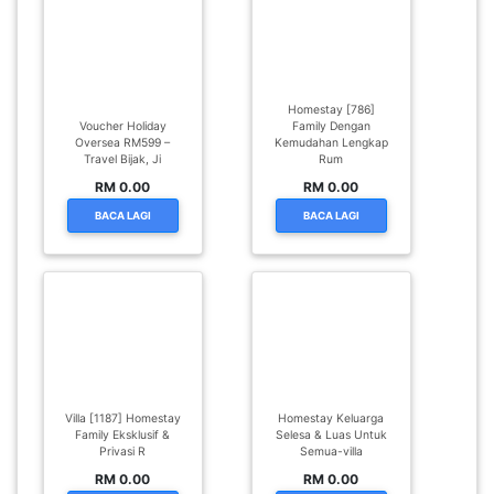
Homestay [786]
Voucher Holiday
Family Dengan
Oversea RM599 –
Kemudahan Lengkap
Travel Bijak, Ji
Rum
RM 0.00
RM 0.00
BACA LAGI
BACA LAGI
Villa [1187] Homestay
Homestay Keluarga
Family Eksklusif &
Selesa & Luas Untuk
Privasi R
Semua-villa
RM 0.00
RM 0.00