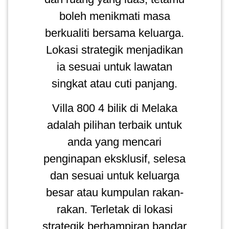
boleh menikmati masa
KENDERAAN(6)
berkualiti bersama keluarga.
Lokasi strategik menjadikan
ELEKTRONIK(5)
ia sesuai untuk lawatan
singkat atau cuti panjang.
SUKAN/HOBI(2)
Villa 800 4 bilik di Melaka
PERCUTIAN
adalah pilihan terbaik untuk
&
anda yang mencari
PELANCONGAN(1)
penginapan eksklusif, selesa
RUMAH
dan sesuai untuk keluarga
&
besar atau kumpulan rakan-
BARANG
rakan. Terletak di lokasi
PERIBADI(4)
strategik berhampiran bandar