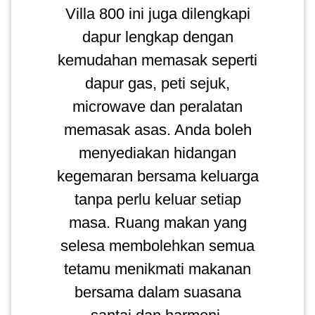
Villa 800 ini juga dilengkapi
SABAH(0)
dapur lengkap dengan
kemudahan memasak seperti
SARAWAK(2)
dapur gas, peti sejuk,
microwave dan peralatan
JOHOR(8)
memasak asas. Anda boleh
menyediakan hidangan
MELAKA(53)
kegemaran bersama keluarga
tanpa perlu keluar setiap
PENANG(2)
masa. Ruang makan yang
selesa membolehkan semua
PERLIS(6)
tetamu menikmati makanan
bersama dalam suasana
KUALA