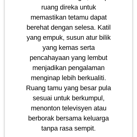
ruang direka untuk
memastikan tetamu dapat
PAHANG(13)
berehat dengan selesa. Katil
yang empuk, susun atur bilik
KELANTAN(22)
yang kemas serta
pencahayaan yang lembut
PERAK(41)
menjadikan pengalaman
menginap lebih berkualiti.
NEGERI
Ruang tamu yang besar pula
SEMBILAN(10)
sesuai untuk berkumpul,
menonton televisyen atau
KEDAH(13)
berborak bersama keluarga
tanpa rasa sempit.
TERENGGANU(12)