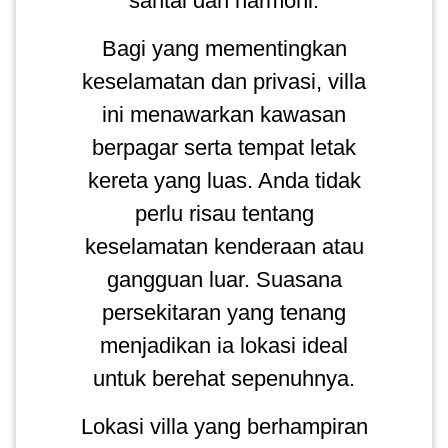
santai dan harmoni.
LUMPUR(16)
Bagi yang mementingkan
keselamatan dan privasi, villa
PUTRAJAYA(9)
ini menawarkan kawasan
berpagar serta tempat letak
LABUAN(2)
kereta yang luas. Anda tidak
perlu risau tentang
MALAYSIA(82)
keselamatan kenderaan atau
gangguan luar. Suasana
INDONESIA(1)
persekitaran yang tenang
menjadikan ia lokasi ideal
SINGAPORE(0)
untuk berehat sepenuhnya.
BRUNEI(0)
Lokasi villa yang berhampiran