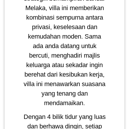
Melaka, villa ini memberikan
PEKERJAAN(0)
kombinasi sempurna antara
SERVIS(17)
privasi, keselesaan dan
kemudahan moden. Sama
HARTA
ada anda datang untuk
BENDA(1)
bercuti, menghadiri majlis
keluarga atau sekadar ingin
LAIN-
berehat dari kesibukan kerja,
LAIN
villa ini menawarkan suasana
KEPERLUAN(16)
yang tenang dan
mendamaikan.
SELECT NEGERI
Dengan 4 bilik tidur yang luas
dan berhawa dingin, setiap
SELANGOR(37)