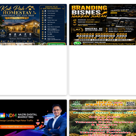
FESYEN
WANITA(0)
KAK PAH HOMESTAY
Tak Perlu Buang Masa Dan
PENGINAPAN YANG LENGKAP
Tenaga Lagi. Biar Kami Uruskan
PERCUTIAN ANDA SEKE
Sam
KECANTIKAN(7)
RM 0.00
RM 0.00
BACA LAGI
BACA LAGI
FESYEN
LELAKI(0)
MINYAK
WANGI(8)
PENDIDIKAN(19)
DERMA