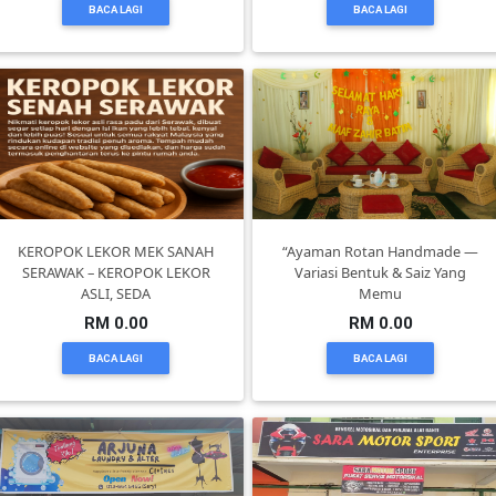
BACA LAGI
BACA LAGI
KENDERAAN(6)
ELEKTRONIK(5)
SUKAN/HOBI(2)
KEROPOK LEKOR MEK SANAH
“Ayaman Rotan Handmade —
SERAWAK – KEROPOK LEKOR
Variasi Bentuk & Saiz Yang
PERCUTIAN
ASLI, SEDA
Memu
&
RM 0.00
RM 0.00
PELANCONGAN(1)
BACA LAGI
BACA LAGI
RUMAH
&
BARANG
PERIBADI(4)