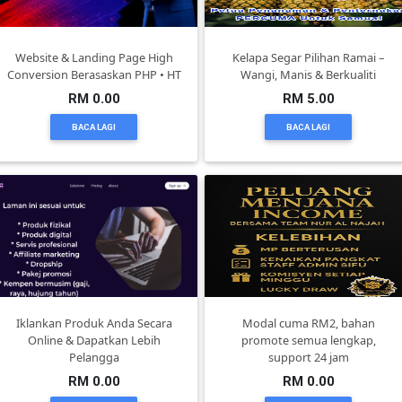
DAN
INFAK(0)
Website & Landing Page High
Kelapa Segar Pilihan Ramai –
Conversion Berasaskan PHP • HT
Wangi, Manis & Berkualiti
TUDUNG(0)
RM 0.00
RM 5.00
BACA LAGI
BACA LAGI
ARTIKEL(14)
PEMBORONG(2)
PRODUK
DIGITAL(29)
Iklankan Produk Anda Secara
Modal cuma RM2, bahan
Online & Dapatkan Lebih
promote semua lengkap,
MAKANAN(25)
Pelangga
support 24 jam
RM 0.00
RM 0.00
PERNIAGAAN(41)