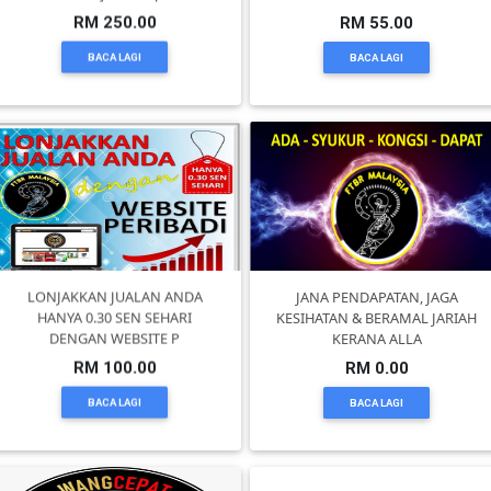
RM 250.00
RM 55.00
SELANGOR(37)
BACA LAGI
BACA LAGI
PAHANG(13)
KELANTAN(22)
PERAK(41)
LONJAKKAN JUALAN ANDA
JANA PENDAPATAN, JAGA
HANYA 0.30 SEN SEHARI
KESIHATAN & BERAMAL JARIAH
NEGERI
DENGAN WEBSITE P
KERANA ALLA
SEMBILAN(10)
RM 100.00
RM 0.00
BACA LAGI
BACA LAGI
KEDAH(13)