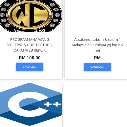
TERENGGANU(12)
SABAH(0)
PROGRAM JANA WANG
Assalamualaikum & salam 1
SARAWAK(2)
TERCEPAT & DUIT BERTUBI2,
Malaysia..!?? Sesiapa yg ingin&
DAPAT WEB REPLIK
me
RM 100.00
RM
JOHOR(8)
BACA LAGI
BACA LAGI
MELAKA(53)
PENANG(2)
PERLIS(6)