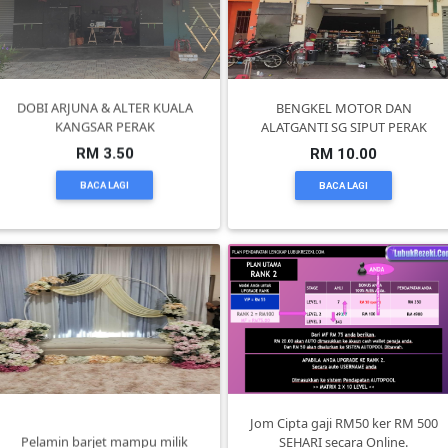
PEKERJAAN(0)
SERVIS(17)
DOBI ARJUNA & ALTER KUALA
BENGKEL MOTOR DAN
KANGSAR PERAK
ALATGANTI SG SIPUT PERAK
RM 3.50
RM 10.00
HARTA
BACA LAGI
BACA LAGI
BENDA(1)
LAIN-
LAIN
KEPERLUAN(16)
SELECT
NEGERI
Jom Cipta gaji RM50 ker RM 500
Pelamin barjet mampu milik
SEHARI secara Online.