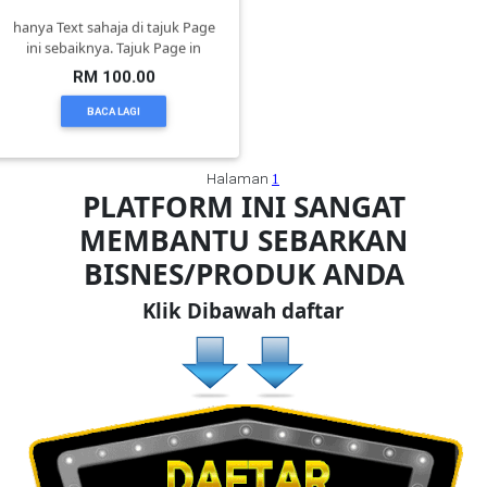
hanya Text sahaja di tajuk Page
KUALA
ini sebaiknya. Tajuk Page in
LUMPUR(16)
RM 100.00
BACA LAGI
PUTRAJAYA(9)
Halaman
1
PLATFORM INI SANGAT
LABUAN(2)
MEMBANTU SEBARKAN
BISNES/PRODUK ANDA
MALAYSIA(82)
Klik Dibawah daftar
INDONESIA(1)
SINGAPORE(0)