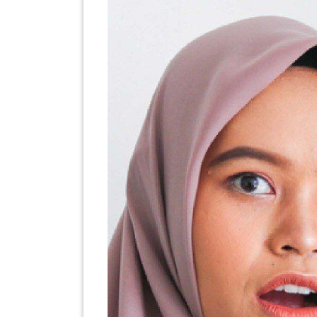
SABAH(0)
SARAWAK(2)
JOHOR(8)
MELAKA(53)
PENANG(2)
PERLIS(6)
KUALA