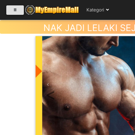
Kategori
NAK JADI LELAKI SE
SELECT CATEGORY
PRODUK(0)
BABIES(0)
Previous
KESIHATAN(80)
PERNIAGAAN
RUNCIT(1)