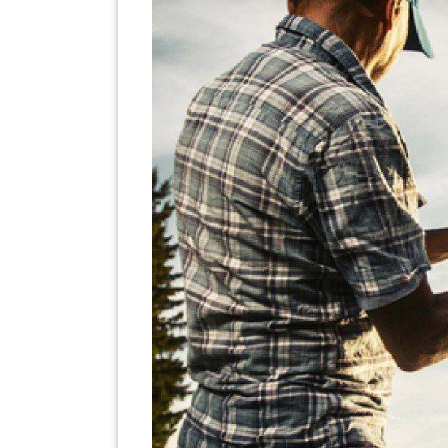
PEKERJAAN(0)
SERVIS(17)
HARTA
BENDA(1)
LAIN-
LAIN
KEPERLUAN(16)
SELECT NEGERI
SELANGOR(37)