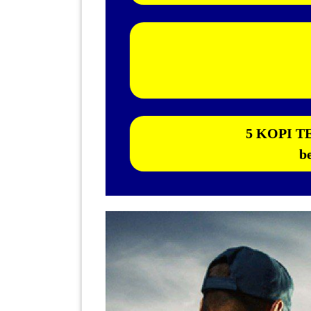
KENDERAAN(6)
ELEKTRONIK(5)
SUKAN/HOBI(2)
5 KOPI TE
be
PERCUTIAN
&
PELANCONGAN(1)
RUMAH
&
BARANG
PERIBADI(4)