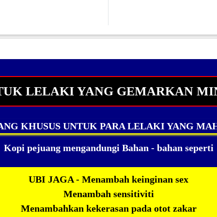
TUK LELAKI YANG GEMARKAN MI
ANG KHUSUS UNTUK PARA LELAKI YANG MAHU
Kopi pejuang mengandungi Bahan - bahan seperti
UBI JAGA - Menambah keinginan sex
Menambah sensitiviti
Menambahkan kekerasan pada otot zakar