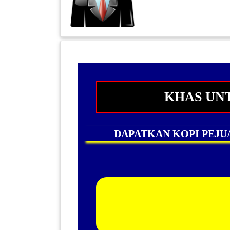
INFAK(0)
TUDUNG(0)
ARTIKEL(14)
KHAS UN
PEMBORONG(2)
DAPATKAN KOPI PEJU
PRODUK
DIGITAL(29)
MAKANAN(25)
PERNIAGAAN(41)