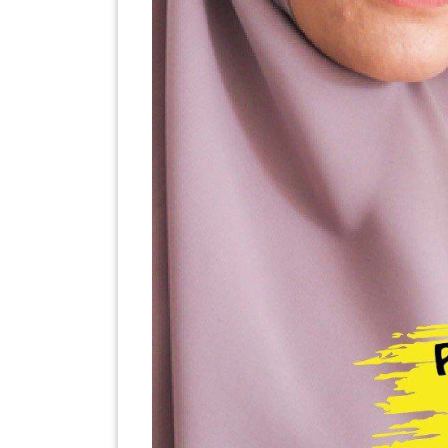
LUMPUR(16)
PUTRAJAYA(9)
LABUAN(2)
MALAYSIA(82)
INDONESIA(1)
SINGAPORE(0)
BRUNEI(0)