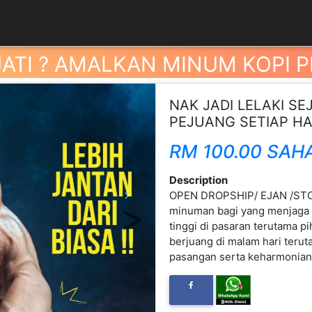
JATI ? AMALKAN MINUM KOPI 
NAK JADI LELAKI SE
PEJUANG SETIAP HA
RM 100.00 SAH
Description
OPEN DROPSHIP/ EJAN /STO
Next
minuman bagi yang menjaga 
tinggi di pasaran terutama p
berjuang di malam hari ter
pasangan serta keharmonian 