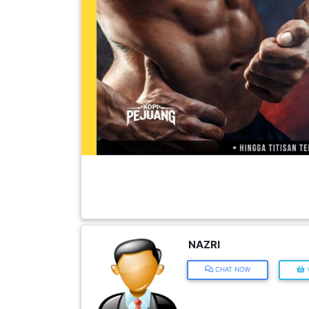
FESYEN
WANITA(0)
KECANTIKAN(7)
FESYEN
LELAKI(0)
MINYAK
WANGI(8)
NAZRI
PENDIDIKAN(19)
CHAT NOW
V
DERMA
DAN