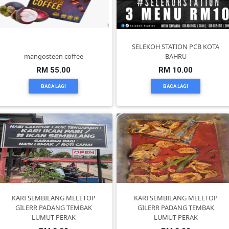
DAN
INFAK(0)
SELEKOH STATION PCB KOTA
TUDUNG(0)
mangosteen coffee
BAHRU
RM 55.00
RM 10.00
ARTIKEL(14)
BACA LAGI
BACA LAGI
PEMBORONG(2)
PRODUK
DIGITAL(29)
MAKANAN(25)
KARI SEMBILANG MELETOP
KARI SEMBILANG MELETOP
GILERR PADANG TEMBAK
GILERR PADANG TEMBAK
LUMUT PERAK
LUMUT PERAK
PERNIAGAAN(41)