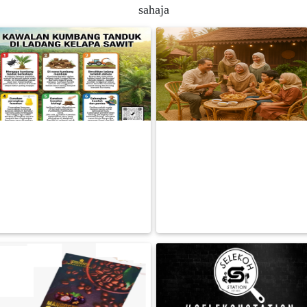
sahaja
FESYEN
WANITA(0)
KECANTIKAN(7)
🌴 CARA BERKESAN | LINDUNGI
KEROPOK LEKOR PREMIUM!
FESYEN
TANAMAN KELAPA SAWIT |
Fresh dari sarawak, siap goreng
LELAKI(0)
KUMBANG
separ
RM 0.00
RM 0.00
BACA LAGI
BACA LAGI
MINYAK
WANGI(8)
PENDIDIKAN(19)
DERMA