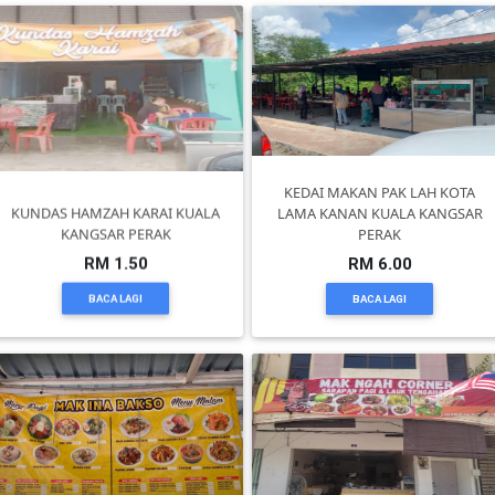
TERENGGANU(12)
SABAH(0)
SARAWAK(2)
KEDAI MAKAN PAK LAH KOTA
KUNDAS HAMZAH KARAI KUALA
LAMA KANAN KUALA KANGSAR
KANGSAR PERAK
PERAK
JOHOR(8)
RM 1.50
RM 6.00
BACA LAGI
BACA LAGI
MELAKA(53)
PENANG(2)
PERLIS(6)