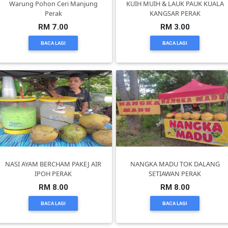
Warung Pohon Ceri Manjung
KUIH MUIH & LAUK PAUK KUALA
Perak
KANGSAR PERAK
SELANGOR(37)
RM 7.00
RM 3.00
BACA LAGI
BACA LAGI
PAHANG(13)
KELANTAN(22)
PERAK(41)
NEGERI
NASI AYAM BERCHAM PAKEJ AIR
NANGKA MADU TOK DALANG
SEMBILAN(10)
IPOH PERAK
SETIAWAN PERAK
RM 8.00
RM 8.00
KEDAH(13)
BACA LAGI
BACA LAGI