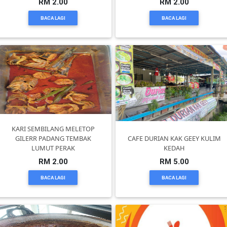
RM 2.00
RM 2.00
BACA LAGI
BACA LAGI
KENDERAAN(6)
ELEKTRONIK(5)
SUKAN/HOBI(2)
PERCUTIAN
KARI SEMBILANG MELETOP
GILERR PADANG TEMBAK
CAFE DURIAN KAK GEEY KULIM
&
LUMUT PERAK
KEDAH
PELANCONGAN(1)
RM 2.00
RM 5.00
BACA LAGI
BACA LAGI
RUMAH
&
BARANG
PERIBADI(4)