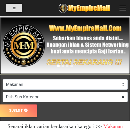
SELECT
CATEGORY
Previous
Next
PRODUK(0)
BABIES(0)
KESIHATAN(80)
SUBMIT
PERNIAGAAN
Senarai iklan carian berdasarkan kategori >>
Makanan
RUNCIT(1)