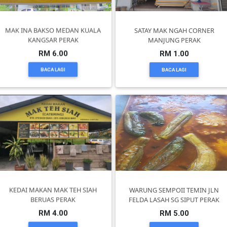
KUALA
MAK INA BAKSO MEDAN KUALA
SATAY MAK NGAH CORNER
LUMPUR(16)
KANGSAR PERAK
MANJUNG PERAK
RM 6.00
RM 1.00
PUTRAJAYA(9)
BACA LAGI
BACA LAGI
LABUAN(2)
MALAYSIA(82)
INDONESIA(1)
KEDAI MAKAN MAK TEH SIAH
WARUNG SEMPOII TEMIN JLN
BERUAS PERAK
FELDA LASAH SG SIPUT PERAK
SINGAPORE(0)
RM 4.00
RM 5.00