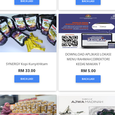
BACA LAGI
BACA LAGI
BRUNEI(0)
DOWNLOAD APLIKASI LOKASI
MENU RAHMAH|DIREKTORI
SYNERGY Kopi KunyitHitam
KEDAI MAKAN T
RM 33.00
RM 5.00
BACA LAGI
BACA LAGI