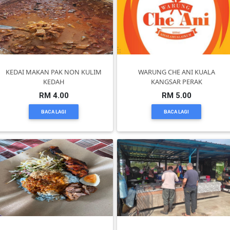
PEKERJAAN(0)
SERVIS(17)
KEDAI MAKAN PAK NON KULIM
WARUNG CHE ANI KUALA
KEDAH
KANGSAR PERAK
HARTA
RM 4.00
RM 5.00
BENDA(1)
BACA LAGI
BACA LAGI
LAIN-
LAIN
KEPERLUAN(16)
SELECT
NEGERI