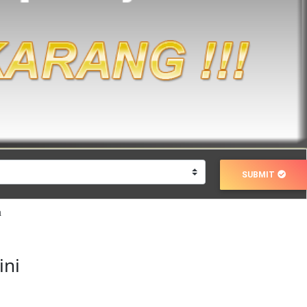
SUBMIT
a
ini