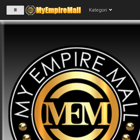
Kategori
SELECT
CATEGORY
PRODUK(0)
BABIES(0)
KESIHATAN(80)
Previous
PERNIAGAAN
RUNCIT(1)