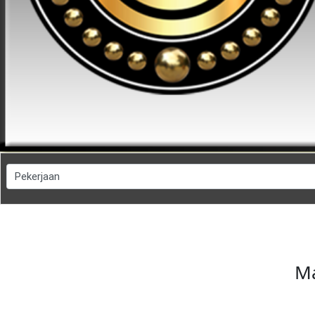
FESYEN
WANITA(0)
KECANTIKAN(7)
FESYEN
LELAKI(0)
MINYAK
WANGI(8)
Ma
PENDIDIKAN(19)
DERMA