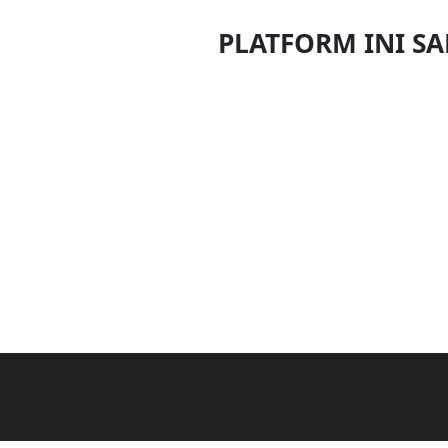
DAN
PLATFORM INI S
INFAK(0)
TUDUNG(0)
ARTIKEL(14)
PEMBORONG(2)
PRODUK
DIGITAL(29)
MAKANAN(25)
PERNIAGAAN(41)