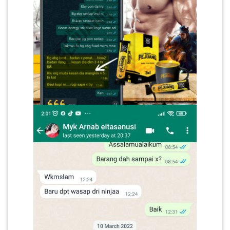
LUMPUR(16)
PUTRAJAYA(9)
LABUAN(2)
MALAYSIA(82)
INDONESIA(1)
SINGAPORE(0)
BRUNEI(0)