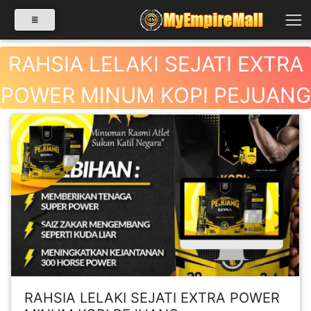
RAHSIA LELAKI SEJATI EXTRA
POWER MINUM KOPI PEJUANG
SELECT CATEGORY
PRODUK(0)
BABIES(0)
Previous
Next
KESIHATAN(80)
PERNIAGAAN
RUNCIT(1)
RAHSIA LELAKI SEJATI EXTRA POWER