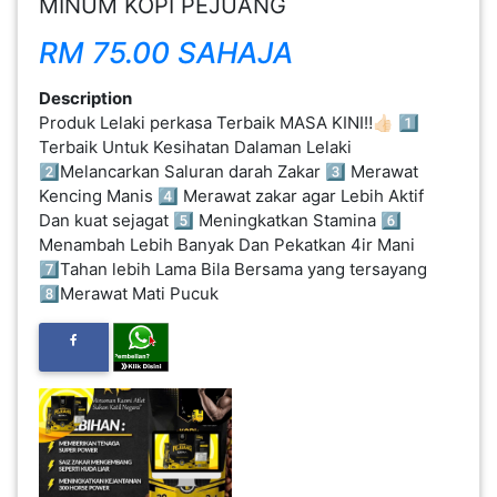
MINUM KOPI PEJUANG
FESYEN
RM 75.00 SAHAJA
WANITA(0)
Description
Produk Lelaki perkasa Terbaik MASA KINI‼️👍🏻 1️⃣
KECANTIKAN(7)
Terbaik Untuk Kesihatan Dalaman Lelaki
2️⃣Melancarkan Saluran darah Zakar 3️⃣ Merawat
Kencing Manis 4️⃣ Merawat zakar agar Lebih Aktif
FESYEN
Dan kuat sejagat 5️⃣ Meningkatkan Stamina 6️⃣
LELAKI(0)
Menambah Lebih Banyak Dan Pekatkan 4ir Mani
7️⃣Tahan lebih Lama Bila Bersama yang tersayang
8️⃣Merawat Mati Pucuk
MINYAK
WANGI(8)
PENDIDIKAN(19)
DERMA
DAN