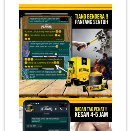
SABAH(0)
SARAWAK(2)
JOHOR(8)
MELAKA(53)
PENANG(2)
PERLIS(6)
KUALA