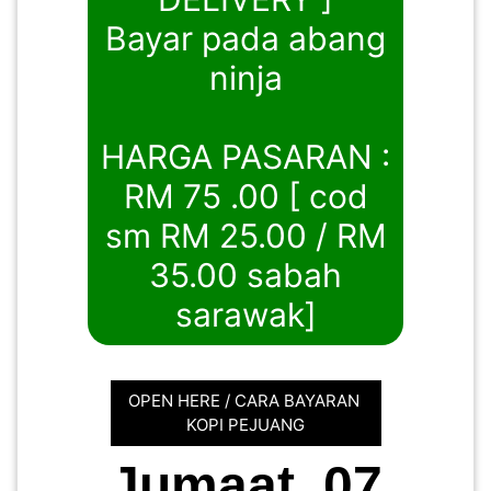
Bayar pada abang
ninja
HARGA PASARAN :
RM 75 .00 [ cod
sm RM 25.00 / RM
35.00 sabah
sarawak]
OPEN HERE / CARA BAYARAN
KOPI PEJUANG
Jumaat, 07