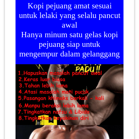
Kopi pejuang amat sesuai
PEKERJAAN(0)
untuk lelaki yang selalu pancut
awal
SERVIS(17)
Hanya minum satu gelas kopi
pejuang siap untuk
HARTA
mengempur dalam gelanggang
BENDA(1)
LAIN-
LAIN
KEPERLUAN(16)
SELECT NEGERI
SELANGOR(37)