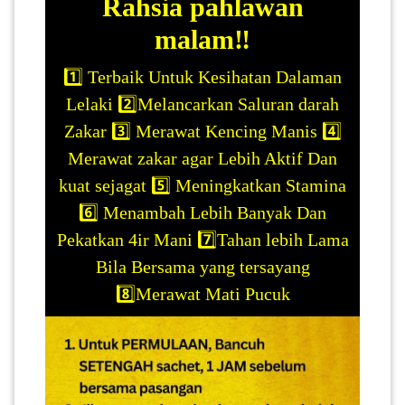
Rahsia pahlawan
malam‼️
1️⃣ Terbaik Untuk Kesihatan Dalaman
Lelaki 2️⃣Melancarkan Saluran darah
Zakar 3️⃣ Merawat Kencing Manis 4️⃣
Merawat zakar agar Lebih Aktif Dan
kuat sejagat 5️⃣ Meningkatkan Stamina
6️⃣ Menambah Lebih Banyak Dan
Pekatkan 4ir Mani 7️⃣Tahan lebih Lama
Bila Bersama yang tersayang
8️⃣Merawat Mati Pucuk