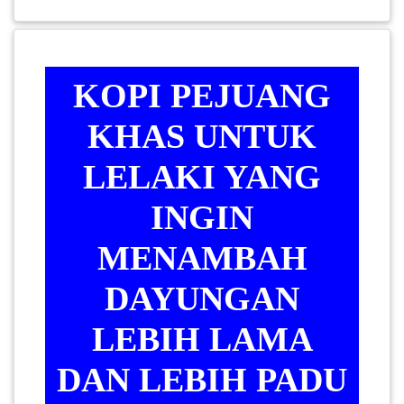
KENDERAAN(6)
KOPI PEJUANG
ELEKTRONIK(5)
KHAS UNTUK
SUKAN/HOBI(2)
LELAKI YANG
PERCUTIAN
INGIN
&
MENAMBAH
PELANCONGAN(1)
DAYUNGAN
RUMAH
&
LEBIH LAMA
BARANG
DAN LEBIH PADU
PERIBADI(4)