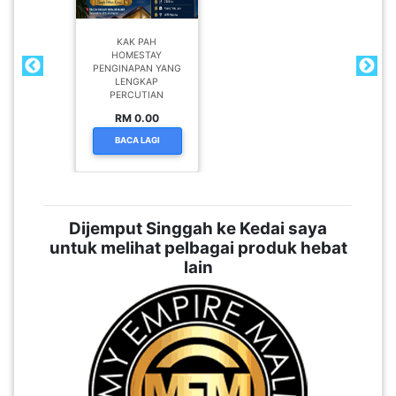
KAK PAH
HOMESTAY
PENGINAPAN YANG
LENGKAP
PERCUTIAN
RM 0.00
BACA LAGI
Dijemput Singgah ke Kedai saya
untuk melihat pelbagai produk hebat
lain