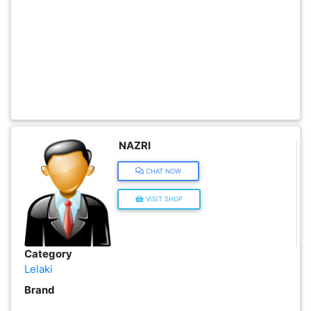
INFAK(0)
TUDUNG(0)
ARTIKEL(14)
NAZRI
PEMBORONG(2)
CHAT NOW
PRODUK
VISIT SHOP
DIGITAL(29)
MAKANAN(25)
Category
Lelaki
Brand
PERNIAGAAN(41)