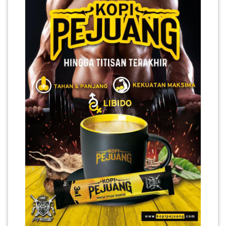
PAHANG(13)
KELANTAN(22)
PERAK(41)
NEGERI
SEMBILAN(10)
KEDAH(13)
TERENGGANU(12)