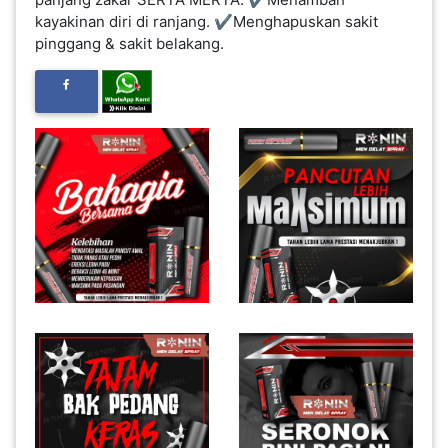
kayakinan diri di ranjang. ✔Menghapuskan sakit
INFAK(0)
pinggang & sakit belakang.
TUDUNG(0)
ARTIKEL(14)
PEMBORONG(2)
PRODUK
DIGITAL(29)
MAKANAN(25)
PERNIAGAAN(41)