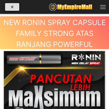
NEW RONIN SPRAY CAPSULE
FAMILY STRONG ATAS
SELECT CATEGORY
RANJANG POWERFUL
PRODUK(0)
BABIES(0)
KESIHATAN(80)
PERNIAGAAN
RUNCIT(1)
Previous
Next