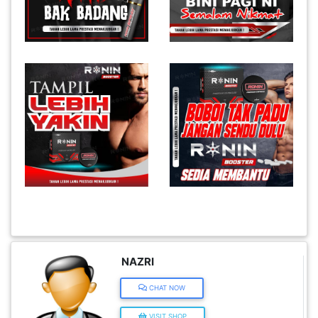
KENDERAAN(6)
ELEKTRONIK(5)
SUKAN/HOBI(2)
PERCUTIAN
&
PELANCONGAN(1)
RUMAH
&
NAZRI
BARANG
CHAT NOW
PERIBADI(4)
VISIT SHOP