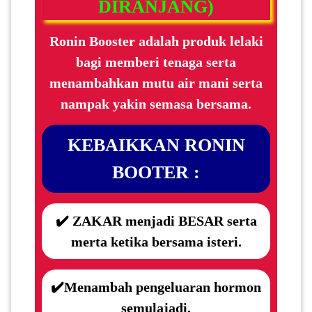
DIRANJANG)
Ronin Booster adalah produk lelaki
PAHANG(13)
bagi memberi tenaga serta
menambahkan mutu air mani serta
KELANTAN(22)
nampak yakin semasa bersama.
PERAK(41)
KEBAIKKAN RONIN
BOOTER :
NEGERI
SEMBILAN(10)
✔️ ZAKAR menjadi BESAR serta
merta ketika bersama isteri.
KEDAH(13)
✔️Menambah pengeluaran hormon
TERENGGANU(12)
semulajadi.