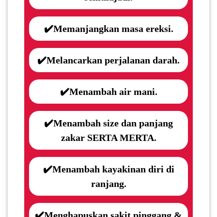
SABAH(0)
✔️Memanjangkan masa ereksi.
SARAWAK(2)
✔️Melancarkan perjalanan darah.
JOHOR(8)
✔️Menambah air mani.
MELAKA(53)
✔️Menambah size dan panjang
zakar SERTA MERTA.
PENANG(2)
✔️Menambah kayakinan diri di
PERLIS(6)
ranjang.
KUALA
✔️Menghapuskan sakit pinggang &