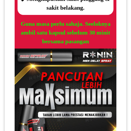
LUMPUR(16)
sakit belakang.
Guna masa perlu sahaja. Seeloknya
PUTRAJAYA(9)
ambil satu kapsul sebelum 30 minit
bersama pasangan
LABUAN(2)
MALAYSIA(82)
INDONESIA(1)
SINGAPORE(0)
BRUNEI(0)