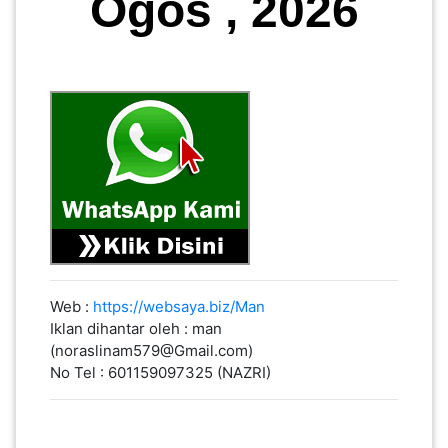
Ogos , 2026
Web :
https://websaya.biz/Man
Iklan dihantar oleh : man
(noraslinam579@Gmail.com)
No Tel : 601159097325 (NAZRI)