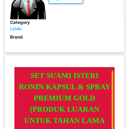
PEKERJAAN(0)
Category
SERVIS(17)
Lelaki
Brand
HARTA
BENDA(1)
LAIN-
SET SUAMI ISTERI
LAIN
KEPERLUAN(16)
RONIN KAPSUL & SPRAY
PREMIUM GOLD
SELECT NEGERI
(PRODUK LUARAN
UNTUK TAHAN LAMA
SELANGOR(37)