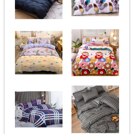
LUMPUR(16)
PUTRAJAYA(9)
LABUAN(2)
MALAYSIA(82)
INDONESIA(1)
SINGAPORE(0)
BRUNEI(0)