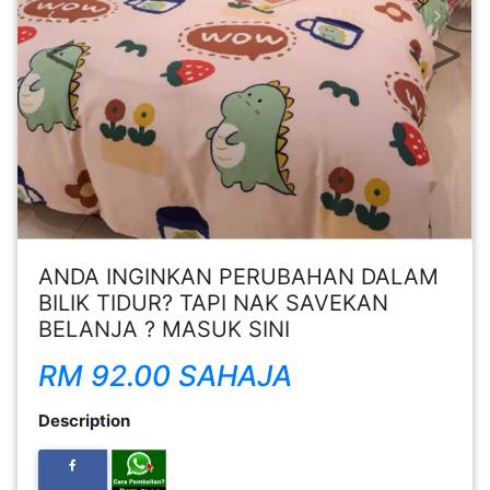
Previous
Next
FESYEN
WANITA(0)
KECANTIKAN(7)
FESYEN
LELAKI(0)
ANDA INGINKAN PERUBAHAN DALAM
MINYAK
BILIK TIDUR? TAPI NAK SAVEKAN
WANGI(8)
BELANJA ? MASUK SINI
RM 92.00 SAHAJA
PENDIDIKAN(19)
Description
DERMA
DAN