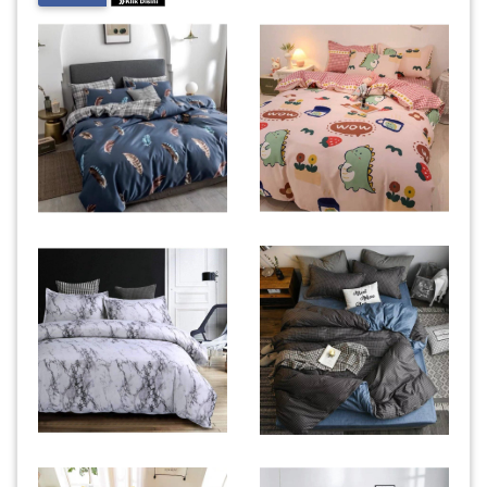
INFAK(0)
TUDUNG(0)
ARTIKEL(14)
PEMBORONG(2)
PRODUK
DIGITAL(29)
MAKANAN(25)
PERNIAGAAN(41)