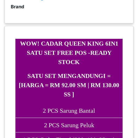
Brand
PEKERJAAN(0)
SERVIS(17)
WOW! CADAR QUEEN KING 6IN1
HARTA
SATU SET FREE POS -READY
BENDA(1)
STOCK
LAIN-
SATU SET MENGANDUNGI =
LAIN
[HARGA = RM 92.00 SM | RM 130.00
KEPERLUAN(16)
SS ]
2 PCS Sarung Bantal
SELECT NEGERI
2 PCS Sarung Peluk
SELANGOR(37)