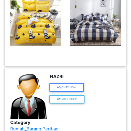
KENDERAAN(6)
ELEKTRONIK(5)
SUKAN/HOBI(2)
PERCUTIAN
&
NAZRI
PELANCONGAN(1)
CHAT NOW
RUMAH
VISIT SHOP
&
BARANG
PERIBADI(4)
Category
Rumah_Barang Peribadi