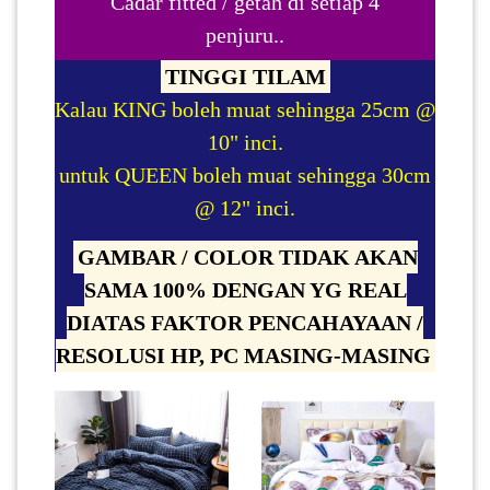
Cadar fitted / getah di setiap 4
penjuru..
SABAH(0)
TINGGI TILAM
Kalau KING boleh muat sehingga 25cm @
SARAWAK(2)
10" inci.
untuk QUEEN boleh muat sehingga 30cm
JOHOR(8)
@ 12" inci.
GAMBAR / COLOR TIDAK AKAN
MELAKA(53)
SAMA 100% DENGAN YG REAL
DIATAS FAKTOR PENCAHAYAAN /
PENANG(2)
RESOLUSI HP, PC MASING-MASING
PERLIS(6)
KUALA