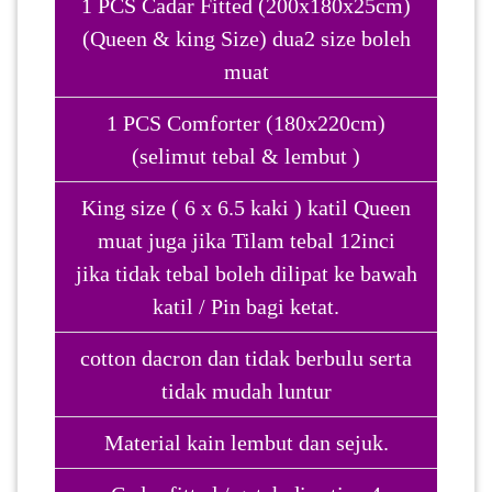
1 PCS Cadar Fitted (200x180x25cm)
(Queen & king Size) dua2 size boleh
PAHANG(13)
muat
1 PCS Comforter (180x220cm)
KELANTAN(22)
(selimut tebal & lembut )
King size ( 6 x 6.5 kaki ) katil Queen
PERAK(41)
muat juga jika Tilam tebal 12inci
jika tidak tebal boleh dilipat ke bawah
NEGERI
katil / Pin bagi ketat.
SEMBILAN(10)
cotton dacron dan tidak berbulu serta
KEDAH(13)
tidak mudah luntur
Material kain lembut dan sejuk.
TERENGGANU(12)