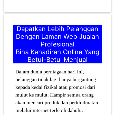
PEKERJAAN(0)
SERVIS(17)
Dapatkan Lebih Pelanggan
Dengan Laman Web Jualan
HARTA
Profesional
BENDA(1)
Bina Kehadiran Online Yang
Betul-Betul Menjual
LAIN-
LAIN
Dalam dunia perniagaan hari ini,
KEPERLUAN(16)
pelanggan tidak lagi hanya bergantung
kepada kedai fizikal atau promosi dari
mulut ke mulut. Hampir semua orang
SELECT NEGERI
akan mencari produk dan perkhidmatan
melalui internet terlebih dahulu.
SELANGOR(37)