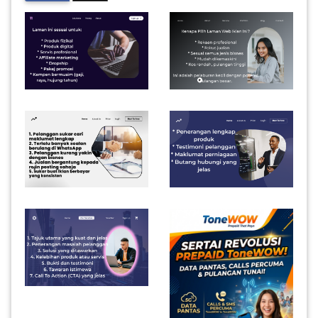
INFAK(0)
TUDUNG(0)
ARTIKEL(14)
PEMBORONG(2)
PRODUK
DIGITAL(29)
MAKANAN(25)
PERNIAGAAN(41)