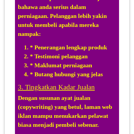
bahawa anda serius dalam
perniagaan. Pelanggan lebih yakin
untuk membeli apabila mereka
nampak:
* Penerangan lengkap produk
* Testimoni pelanggan
* Maklumat perniagaan
* Butang hubungi yang jelas
3. Tingkatkan Kadar Jualan
Dengan susunan ayat jualan
(copywriting) yang betul, laman web
iklan mampu menukarkan pelawat
biasa menjadi pembeli sebenar.