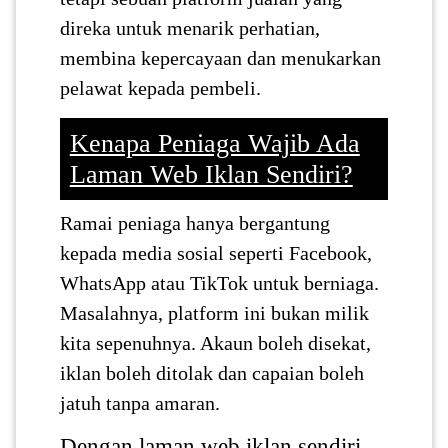
direka untuk menarik perhatian,
SABAH(0)
membina kepercayaan dan menukarkan
pelawat kepada pembeli.
SARAWAK(2)
Kenapa Peniaga Wajib Ada
Laman Web Iklan Sendiri?
JOHOR(8)
Ramai peniaga hanya bergantung
MELAKA(53)
kepada media sosial seperti Facebook,
WhatsApp atau TikTok untuk berniaga.
PENANG(2)
Masalahnya, platform ini bukan milik
kita sepenuhnya. Akaun boleh disekat,
iklan boleh ditolak dan capaian boleh
PERLIS(6)
jatuh tanpa amaran.
KUALA
Dengan laman web iklan sendiri,