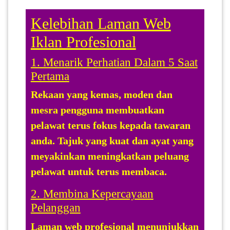
Kelebihan Laman Web
Iklan Profesional
1. Menarik Perhatian Dalam 5 Saat
Pertama
Rekaan yang kemas, moden dan
mesra pengguna membuatkan
pelawat terus fokus kepada tawaran
anda. Tajuk yang kuat dan ayat yang
meyakinkan meningkatkan peluang
pelawat untuk terus membaca.
2. Membina Kepercayaan
Pelanggan
Laman web profesional menunjukkan