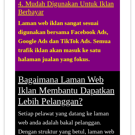
4. Mudah Digunakan Untuk Iklan
Berbayar
Laman web iklan sangat sesuai
digunakan bersama Facebook Ads,
Google Ads dan TikTok Ads. Semua
trafik iklan akan masuk ke satu
halaman jualan yang fokus.
Bagaimana Laman Web
Iklan Membantu Dapatkan
Lebih Pelanggan?
Setiap pelawat yang datang ke laman
web anda adalah bakal pelanggan.
Dengan struktur yang betul, laman web