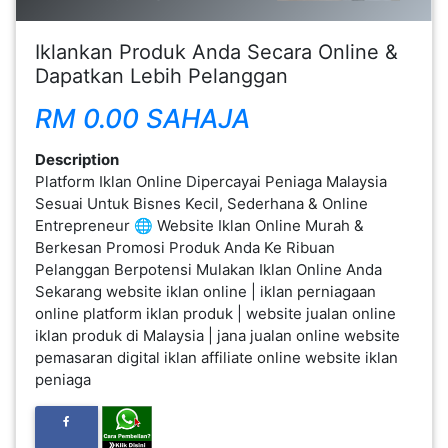
FESYEN
Iklankan Produk Anda Secara Online &
WANITA(0)
Dapatkan Lebih Pelanggan
RM 0.00 SAHAJA
KECANTIKAN(7)
Description
Platform Iklan Online Dipercayai Peniaga Malaysia
FESYEN
Sesuai Untuk Bisnes Kecil, Sederhana & Online
LELAKI(0)
Entrepreneur 🌐 Website Iklan Online Murah &
Berkesan Promosi Produk Anda Ke Ribuan
Pelanggan Berpotensi Mulakan Iklan Online Anda
MINYAK
Sekarang website iklan online | iklan perniagaan
WANGI(8)
online platform iklan produk | website jualan online
iklan produk di Malaysia | jana jualan online website
pemasaran digital iklan affiliate online website iklan
PENDIDIKAN(19)
peniaga
DERMA
DAN