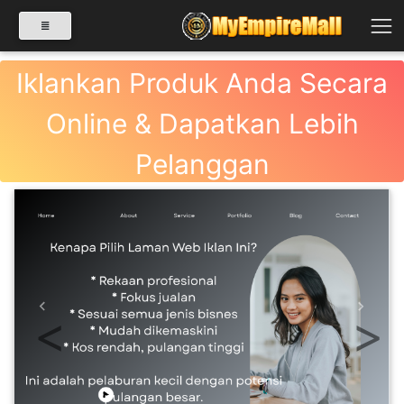
Iklankan Produk Anda Secara
Online & Dapatkan Lebih
SELECT CATEGORY
Pelanggan
PRODUK(0)
BABIES(0)
KESIHATAN(80)
Previous
Next
PERNIAGAAN
RUNCIT(1)