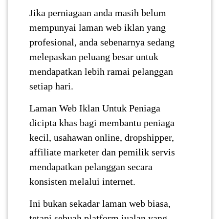
Jika perniagaan anda masih belum
mempunyai laman web iklan yang
PAHANG(13)
profesional, anda sebenarnya sedang
melepaskan peluang besar untuk
KELANTAN(22)
mendapatkan lebih ramai pelanggan
setiap hari.
PERAK(41)
Laman Web Iklan Untuk Peniaga
dicipta khas bagi membantu peniaga
NEGERI
kecil, usahawan online, dropshipper,
SEMBILAN(10)
affiliate marketer dan pemilik servis
mendapatkan pelanggan secara
KEDAH(13)
konsisten melalui internet.
Ini bukan sekadar laman web biasa,
TERENGGANU(12)
tetapi sebuah platform jualan yang