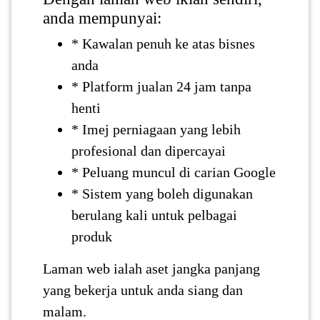
LUMPUR(16)
anda mempunyai:
* Kawalan penuh ke atas bisnes
PUTRAJAYA(9)
anda
* Platform jualan 24 jam tanpa
LABUAN(2)
henti
* Imej perniagaan yang lebih
profesional dan dipercayai
MALAYSIA(82)
* Peluang muncul di carian Google
* Sistem yang boleh digunakan
INDONESIA(1)
berulang kali untuk pelbagai
produk
SINGAPORE(0)
Laman web ialah aset jangka panjang
yang bekerja untuk anda siang dan
BRUNEI(0)
malam.