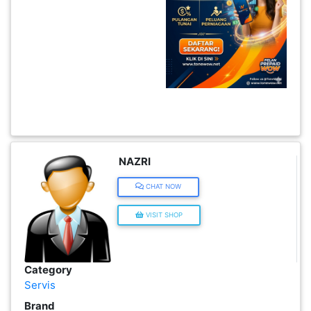
KENDERAAN(6)
ELEKTRONIK(5)
SUKAN/HOBI(2)
PERCUTIAN
NAZRI
&
CHAT NOW
PELANCONGAN(1)
VISIT SHOP
RUMAH
&
BARANG
Category
Servis
PERIBADI(4)
Brand