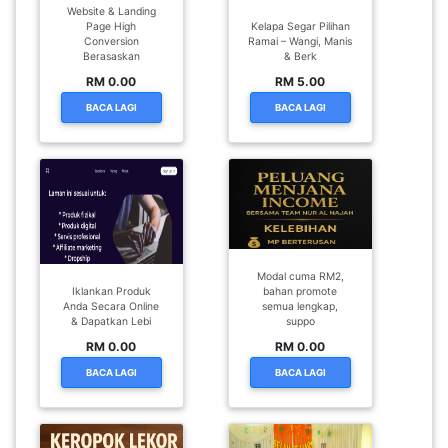
Website & Landing
Page High
Kelapa Segar Pilihan
Conversion
Ramai – Wangi, Manis
Berasaskan
& Berk
RM 0.00
RM 5.00
BACA LAGI
BACA LAGI
Modal cuma RM2,
Iklankan Produk
bahan promote
Anda Secara Online
semua lengkap,
& Dapatkan Lebi
suppo
RM 0.00
RM 0.00
BACA LAGI
BACA LAGI