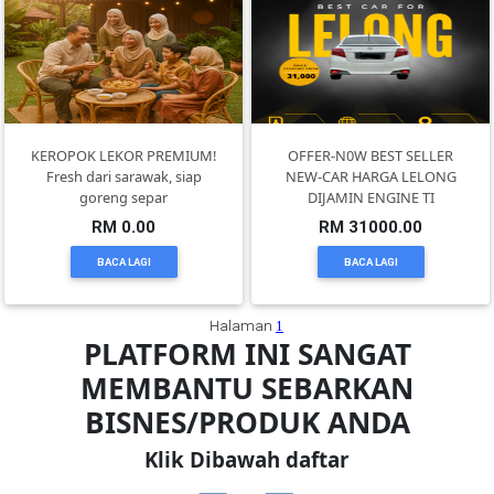
FESYEN
WANITA(0)
KEROPOK LEKOR PREMIUM!
OFFER-N0W BEST SELLER
KECANTIKAN(7)
Fresh dari sarawak, siap
NEW-CAR HARGA LELONG
goreng separ
DIJAMIN ENGINE TI
RM 0.00
RM 31000.00
FESYEN
LELAKI(0)
BACA LAGI
BACA LAGI
MINYAK
Halaman
1
PLATFORM INI SANGAT
WANGI(8)
MEMBANTU SEBARKAN
BISNES/PRODUK ANDA
PENDIDIKAN(19)
Klik Dibawah daftar
DERMA