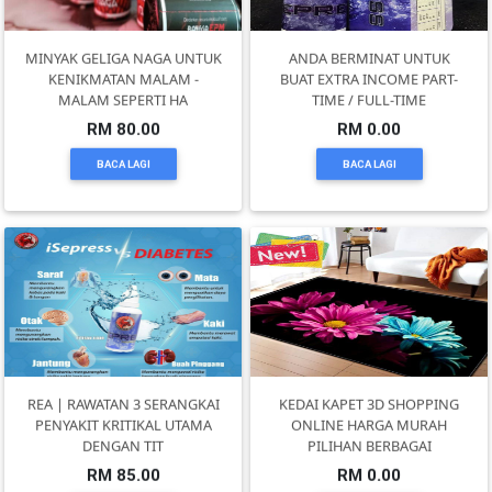
PEKERJAAN(0)
MINYAK GELIGA NAGA UNTUK
ANDA BERMINAT UNTUK
KENIKMATAN MALAM -
BUAT EXTRA INCOME PART-
MALAM SEPERTI HA
TIME / FULL-TIME
SERVIS(17)
RM 80.00
RM 0.00
BACA LAGI
BACA LAGI
HARTA
BENDA(1)
LAIN-
LAIN
KEPERLUAN(16)
REA | RAWATAN 3 SERANGKAI
KEDAI KAPET 3D SHOPPING
PENYAKIT KRITIKAL UTAMA
ONLINE HARGA MURAH
SELECT
DENGAN TIT
PILIHAN BERBAGAI
NEGERI
RM 85.00
RM 0.00