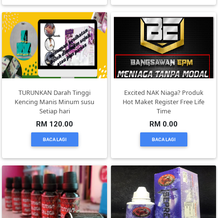
KENDERAAN(6)
ELEKTRONIK(5)
SUKAN/HOBI(2)
TURUNKAN Darah Tinggi
Excited NAK Niaga? Produk
Kencing Manis Minum susu
Hot Maket Register Free Life
Setiap hari
Time
PERCUTIAN
RM 120.00
RM 0.00
&
BACA LAGI
BACA LAGI
PELANCONGAN(1)
RUMAH
&
BARANG
PERIBADI(4)