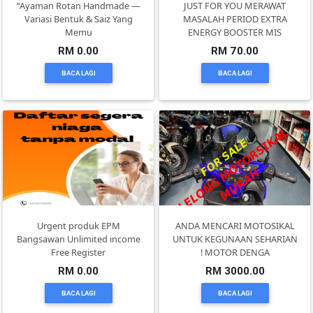
“Ayaman Rotan Handmade —
JUST FOR YOU MERAWAT
DAN
Variasi Bentuk & Saiz Yang
MASALAH PERIOD EXTRA
INFAK(0)
Memu
ENERGY BOOSTER MIS
RM 0.00
RM 70.00
BACA LAGI
BACA LAGI
TUDUNG(0)
ARTIKEL(14)
PEMBORONG(2)
PRODUK
DIGITAL(29)
Urgent produk EPM
ANDA MENCARI MOTOSIKAL
Bangsawan Unlimited income
UNTUK KEGUNAAN SEHARIAN
Free Register
! MOTOR DENGA
MAKANAN(25)
RM 0.00
RM 3000.00
BACA LAGI
BACA LAGI
PERNIAGAAN(41)