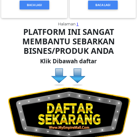
BACA LAGI
BACA LAGI
SELANGOR(37)
Halaman
1
PLATFORM INI SANGAT
PAHANG(13)
MEMBANTU SEBARKAN
BISNES/PRODUK ANDA
KELANTAN(22)
Klik Dibawah daftar
PERAK(41)
NEGERI
SEMBILAN(10)
KEDAH(13)