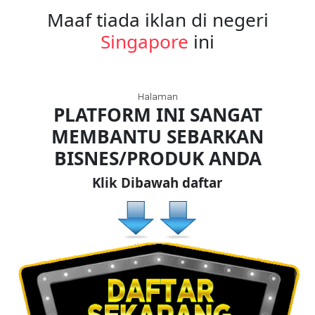
Maaf tiada iklan di negeri
Singapore
ini
FESYEN
WANITA(0)
Halaman
KECANTIKAN(7)
PLATFORM INI SANGAT
MEMBANTU SEBARKAN
FESYEN
BISNES/PRODUK ANDA
LELAKI(0)
Klik Dibawah daftar
MINYAK
WANGI(8)
PENDIDIKAN(19)
DERMA