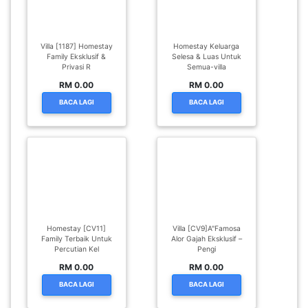
LUMPUR(16)
Villa [1187] Homestay
Homestay Keluarga
PUTRAJAYA(9)
Family Eksklusif &
Selesa & Luas Untuk
Privasi R
Semua-villa
RM 0.00
RM 0.00
LABUAN(2)
BACA LAGI
BACA LAGI
MALAYSIA(82)
INDONESIA(1)
Homestay [CV11]
Villa [CV9]A"Famosa
SINGAPORE(0)
Family Terbaik Untuk
Alor Gajah Eksklusif –
Percutian Kel
Pengi
RM 0.00
RM 0.00
BRUNEI(0)
BACA LAGI
BACA LAGI