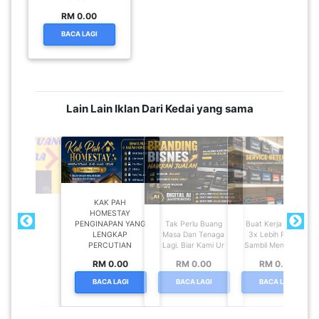
RM 0.00
BACA LAGI
Lain Lain Iklan Dari Kedai yang sama
KAK PAH
HOMESTAY
PENGINAPAN YANG
Tak Perlu Buang
Buat Kerja Rumah
LENGKAP
Masa Dan Tenaga
3x Lebih Pantas
PERCUTIAN
Lagi. Biar Kami Ur
Sambil Menjimatka
RM 0.00
RM 0.00
RM 0.00
BACA LAGI
BACA LAGI
BACA LAGI