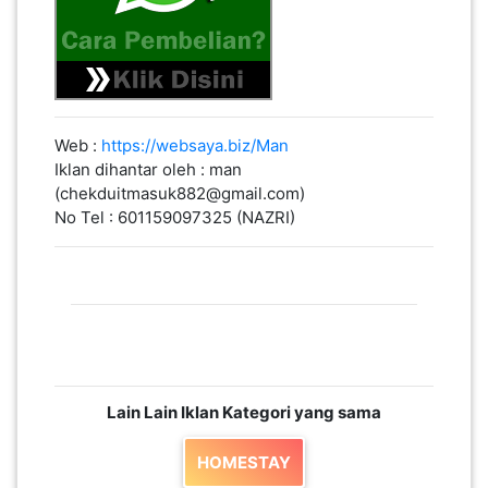
PEKERJAAN(0)
SERVIS(17)
Web :
https://websaya.biz/Man
HARTA
Iklan dihantar oleh : man
BENDA(1)
(chekduitmasuk882@gmail.com)
No Tel : 601159097325 (NAZRI)
LAIN-
LAIN
KEPERLUAN(16)
SELECT NEGERI
Lain Lain Iklan Kategori yang sama
HOMESTAY
SELANGOR(37)