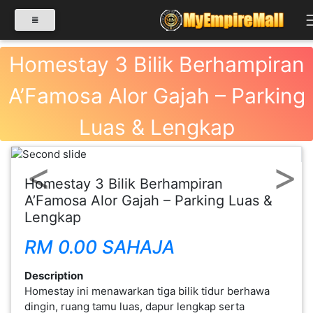
Homestay 3 Bilik Berhampiran
A’Famosa Alor Gajah – Parking
SELECT CATEGORY
Luas & Lengkap
PRODUK(0)
Previous
Next
Homestay 3 Bilik Berhampiran
BABIES(0)
A’Famosa Alor Gajah – Parking Luas &
Lengkap
KESIHATAN(80)
RM 0.00 SAHAJA
Description
PERNIAGAAN
Homestay ini menawarkan tiga bilik tidur berhawa
RUNCIT(1)
dingin, ruang tamu luas, dapur lengkap serta