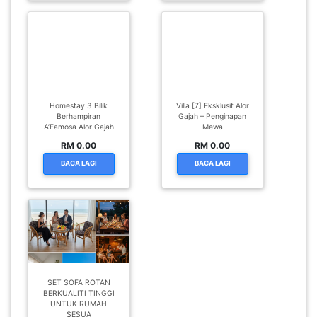
Homestay 3 Bilik
Villa [7] Eksklusif Alor
Berhampiran
Gajah – Penginapan
A’Famosa Alor Gajah
Mewa
RM 0.00
RM 0.00
BACA LAGI
BACA LAGI
SET SOFA ROTAN
BERKUALITI TINGGI
UNTUK RUMAH
SESUA