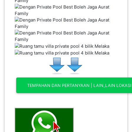
KENDERAAN(6)
ELEKTRONIK(5)
SUKAN/HOBI(2)
PERCUTIAN
&
PELANCONGAN(1)
TEMPAHAN DAN PERTANYAAN | LAIN_LAIN LOKASI
RUMAH
&
BARANG
PERIBADI(4)