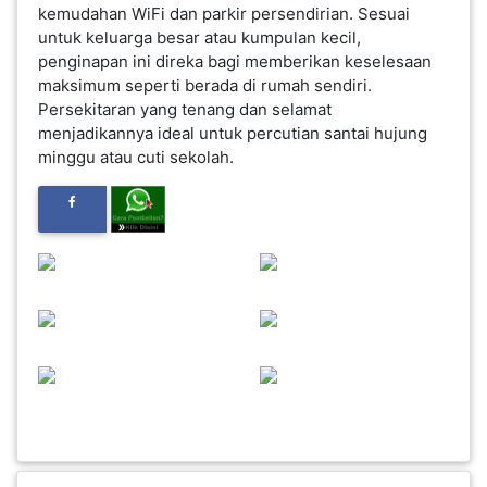
kemudahan WiFi dan parkir persendirian. Sesuai
untuk keluarga besar atau kumpulan kecil,
FESYEN
penginapan ini direka bagi memberikan keselesaan
WANITA(0)
maksimum seperti berada di rumah sendiri.
Persekitaran yang tenang dan selamat
menjadikannya ideal untuk percutian santai hujung
KECANTIKAN(7)
minggu atau cuti sekolah.
FESYEN
LELAKI(0)
MINYAK
WANGI(8)
PENDIDIKAN(19)
DERMA
DAN