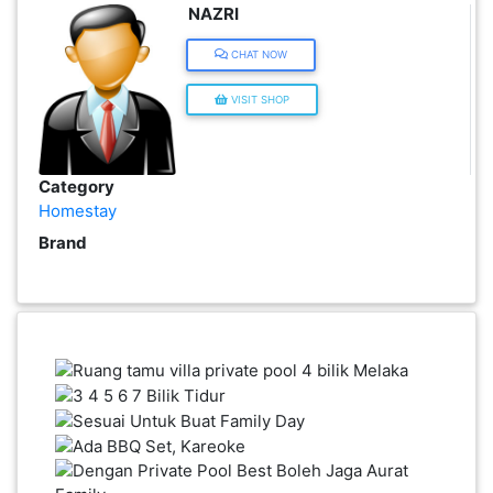
NAZRI
INFAK(0)
CHAT NOW
TUDUNG(0)
VISIT SHOP
ARTIKEL(14)
Category
Homestay
PEMBORONG(2)
Brand
PRODUK
DIGITAL(29)
MAKANAN(25)
PERNIAGAAN(41)