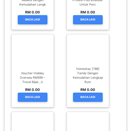
Melaka Dengan
Private Pool Eksklusif
Kemudahan Lengk
Untuk Perc
SABAH(0)
RM 0.00
RM 0.00
BACA LAGI
BACA LAGI
SARAWAK(2)
JOHOR(8)
Homestay [786]
MELAKA(53)
Voucher Holiday
Family Dengan
Oversea RM599 –
Kemudahan Lengkap
Travel Bijak, Ji
Rum
PENANG(2)
RM 0.00
RM 0.00
BACA LAGI
BACA LAGI
PERLIS(6)
KUALA