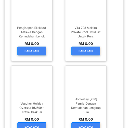
SABAH(0)
Penginapan Eksklusif
Villa 798 Melaka
SARAWAK(2)
Melaka Dengan
Private Pool Eksklusif
Kemudahan Lengk
Untuk Perc
RM 0.00
RM 0.00
JOHOR(8)
BACA LAGI
BACA LAGI
MELAKA(53)
PENANG(2)
Homestay [786]
Voucher Holiday
Family Dengan
PERLIS(6)
Oversea RM599 –
Kemudahan Lengkap
Travel Bijak, Ji
Rum
RM 0.00
RM 0.00
KUALA
BACA LAGI
BACA LAGI