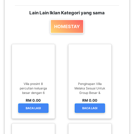
Lain Lain Iklan Kategori yang sama
PAHANG(13)
HOMESTAY
KELANTAN(22)
PERAK(41)
NEGERI
Villa presint 8
Penginapan Villa
SEMBILAN(10)
percutian keluarga
Melaka Sesuai Untuk
besar dengan 6
Group Besar &
RM 0.00
RM 0.00
KEDAH(13)
BACA LAGI
BACA LAGI
TERENGGANU(12)