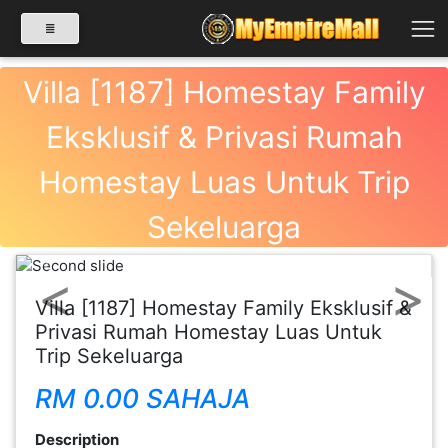
Villa [1187] Homestay Family
Eksklusif & Privasi Rumah
SELECT CATEGORY
Homestay Luas Untuk Trip
PRODUK(0)
Sekeluarga
BABIES(0)
Previous
Next
Villa [1187] Homestay Family Eksklusif &
Privasi Rumah Homestay Luas Untuk
KESIHATAN(80)
Trip Sekeluarga
RM 0.00 SAHAJA
PERNIAGAAN
RUNCIT(1)
Description