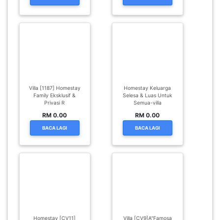
LUMPUR(16)
PUTRAJAYA(9)
LABUAN(2)
Villa [1187] Homestay
Homestay Keluarga
Family Eksklusif &
Selesa & Luas Untuk
Privasi R
Semua-villa
MALAYSIA(82)
RM 0.00
RM 0.00
BACA LAGI
BACA LAGI
INDONESIA(1)
SINGAPORE(0)
BRUNEI(0)
Homestay [CV11]
Villa [CV9]A"Famosa