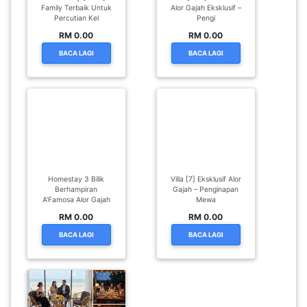
Family Terbaik Untuk
Alor Gajah Eksklusif –
Percutian Kel
Pengi
RM 0.00
RM 0.00
BACA LAGI
BACA LAGI
Homestay 3 Bilik
Villa [7] Eksklusif Alor
Berhampiran
Gajah – Penginapan
A’Famosa Alor Gajah
Mewa
RM 0.00
RM 0.00
BACA LAGI
BACA LAGI