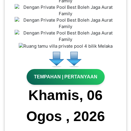
KENDERAAN(6)
ELEKTRONIK(5)
SUKAN/HOBI(2)
PERCUTIAN
&
TEMPAHAN | PERTANYAAN
PELANCONGAN(1)
Khamis, 06
RUMAH
&
Ogos , 2026
BARANG
PERIBADI(4)