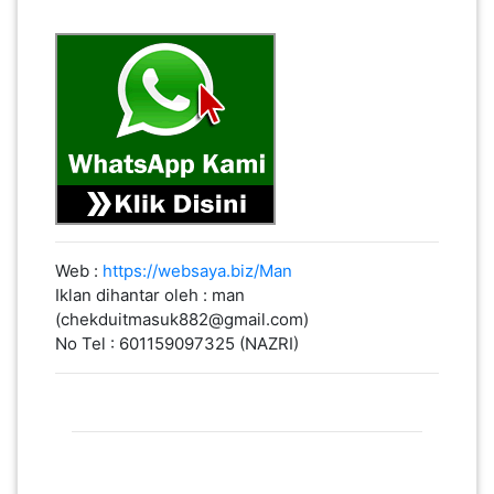
PEKERJAAN(0)
SERVIS(17)
HARTA
BENDA(1)
LAIN-
Web :
https://websaya.biz/Man
Iklan dihantar oleh : man
LAIN
(chekduitmasuk882@gmail.com)
KEPERLUAN(16)
No Tel : 601159097325 (NAZRI)
SELECT NEGERI
SELANGOR(37)