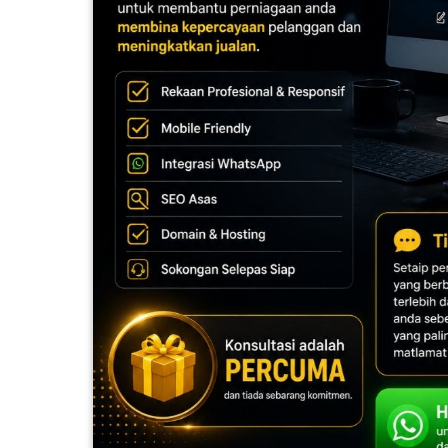
FESYEN
WANITA(0)
KECANTIKAN(7)
FESYEN
LELAKI(0)
MINYAK
WANGI(8)
PENDIDIKAN(19)
DERMA
DAN