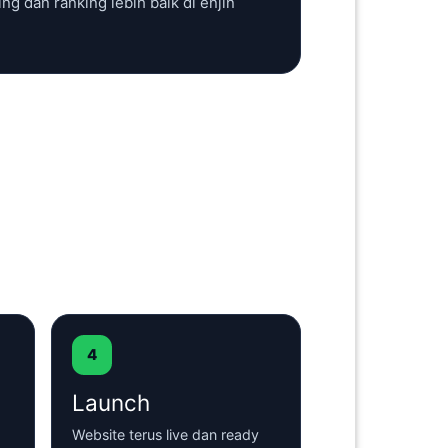
ng dan ranking lebih baik di enjin
4
Launch
Website terus live dan ready