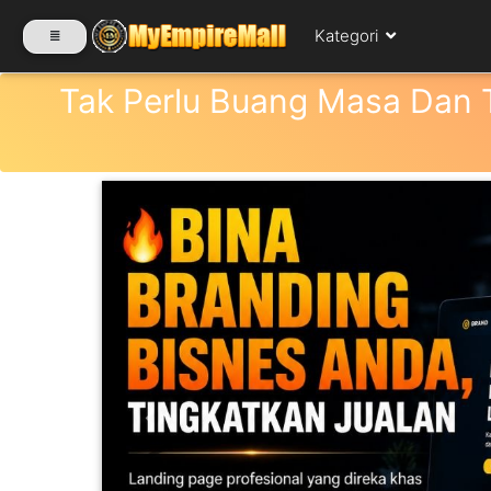
Kategori
Tak Perlu Buang Masa Dan T
SELECT CATEGORY
PRODUK(0)
BABIES(0)
KESIHATAN(80)
Previous
PERNIAGAAN
RUNCIT(1)