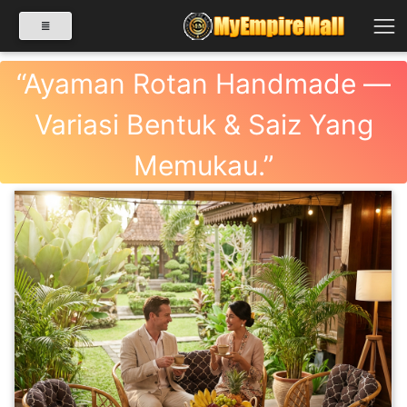
“Ayaman Rotan Handmade —
Variasi Bentuk & Saiz Yang
SELECT CATEGORY
Memukau.”
PRODUK(0)
BABIES(0)
KESIHATAN(80)
PERNIAGAAN
RUNCIT(1)
Previous
Next