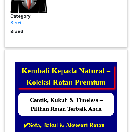
PEKERJAAN(0)
Category
Servis
SERVIS(17)
Brand
HARTA
BENDA(1)
Kembali Kepada Natural –
LAIN-
LAIN
Koleksi Rotan Premium
KEPERLUAN(16)
Cantik, Kukuh & Timeless –
Pilihan Rotan Terbaik Anda
SELECT NEGERI
✔️Sofa, Bakul & Aksesori Rotan –
SELANGOR(37)