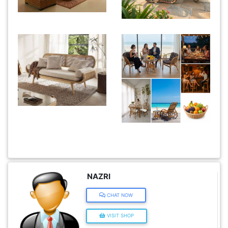
KENDERAAN(6)
ELEKTRONIK(5)
SUKAN/HOBI(2)
PERCUTIAN
&
PELANCONGAN(1)
RUMAH
NAZRI
&
CHAT NOW
BARANG
PERIBADI(4)
VISIT SHOP