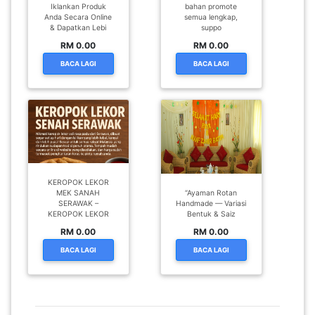
Iklankan Produk
bahan promote
Anda Secara Online
semua lengkap,
& Dapatkan Lebi
suppo
RM 0.00
RM 0.00
BACA LAGI
BACA LAGI
KEROPOK LEKOR
MEK SANAH
“Ayaman Rotan
SERAWAK –
Handmade — Variasi
KEROPOK LEKOR
Bentuk & Saiz
RM 0.00
RM 0.00
BACA LAGI
BACA LAGI