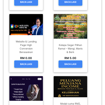
BACA LAGI
BACA LAGI
Website & Landing
Page High
Kelapa Segar Pilihan
Conversion
Ramai – Wangi, Manis
Berasaskan
& Berk
RM 0.00
RM 5.00
BACA LAGI
BACA LAGI
Modal cuma RM2,