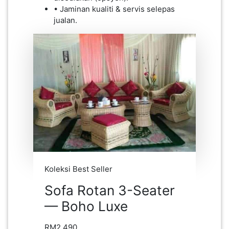
• Jaminan kualiti & servis selepas
SABAH(0)
jualan.
SARAWAK(2)
JOHOR(8)
MELAKA(53)
PENANG(2)
Koleksi Best Seller
Sofa Rotan 3-Seater
PERLIS(6)
— Boho Luxe
KUALA
RM2,490