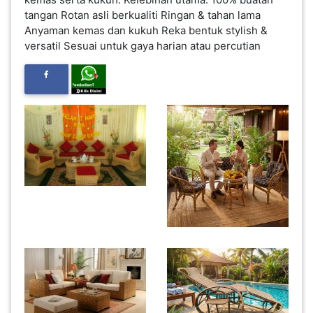
tangan Rotan asli berkualiti Ringan & tahan lama
INFAK(0)
Anyaman kemas dan kukuh Reka bentuk stylish &
versatil Sesuai untuk gaya harian atau percutian
TUDUNG(0)
ARTIKEL(14)
PEMBORONG(2)
PRODUK
DIGITAL(29)
MAKANAN(25)
PERNIAGAAN(41)