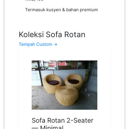
LUMPUR(16)
Termasuk kusyen & bahan premium
Tempah
PUTRAJAYA(9)
Koleksi Sofa Rotan
LABUAN(2)
Tempah Custom →
MALAYSIA(82)
INDONESIA(1)
SINGAPORE(0)
Sofa Rotan 2-Seater
BRUNEI(0)
— Minimal