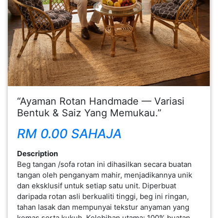
FESYEN
WANITA(0)
KECANTIKAN(7)
FESYEN
“Ayaman Rotan Handmade — Variasi
LELAKI(0)
Bentuk & Saiz Yang Memukau.”
RM 0.00 SAHAJA
MINYAK
WANGI(8)
Description
Beg tangan /sofa rotan ini dihasilkan secara buatan
tangan oleh penganyam mahir, menjadikannya unik
PENDIDIKAN(19)
dan eksklusif untuk setiap satu unit. Diperbuat
daripada rotan asli berkualiti tinggi, beg ini ringan,
DERMA
tahan lasak dan mempunyai tekstur anyaman yang
DAN
kemas serta kukuh. Kelebihan utama: 100% buatan