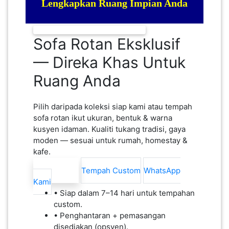
Lengkapkan Ruang Impian Anda
Handmade • Custom • Kualiti Premium
PAHANG(13)
Sofa Rotan Eksklusif
— Direka Khas Untuk
KELANTAN(22)
Ruang Anda
PERAK(41)
Pilih daripada koleksi siap kami atau tempah
sofa rotan ikut ukuran, bentuk & warna
kusyen idaman. Kualiti tukang tradisi, gaya
NEGERI
moden — sesuai untuk rumah, homestay &
SEMBILAN(10)
kafe.
Lihat Koleksi
Tempah Custom
WhatsApp
KEDAH(13)
Kami
• Siap dalam 7–14 hari untuk tempahan
custom.
TERENGGANU(12)
• Penghantaran + pemasangan
disediakan (opsyen).