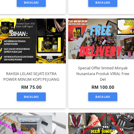
BACA LAGI
BACA LAGI
KENDERAAN(6)
ELEKTRONIK(5)
SUKAN/HOBI(2)
Special Offer limited Minyak
RAHSIA LELAKI SEJATI EXTRA
Nusantara Produk VIRAL Free
PERCUTIAN
POWER MINUM KOPI PEJUANG
Del
&
RM 75.00
RM 100.00
PELANCONGAN(1)
BACA LAGI
BACA LAGI
RUMAH
&
BARANG
PERIBADI(4)