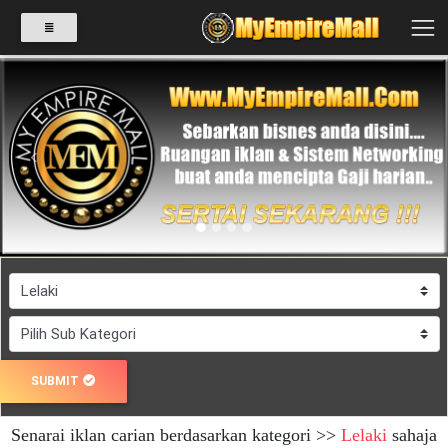
SELECT
CATEGORY
Previous
Next
PRODUK(0)
BABIES(0)
KESIHATAN(80)
SUBMIT
PERNIAGAAN
Senarai iklan carian berdasarkan kategori >>
Lelaki
sahaja
RUNCIT(1)