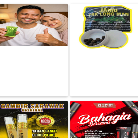
FESYEN
WANITA(0)
KECANTIKAN(7)
Kenapa Tenaga, Stamina &
Kesejahteraan Dalaman Ramai
Lelaki
JAMU PAK LONG MAN
FESYEN
RM 88.00
RM 45.00
LELAKI(0)
BACA LAGI
BACA LAGI
MINYAK
WANGI(8)
PENDIDIKAN(19)
DERMA