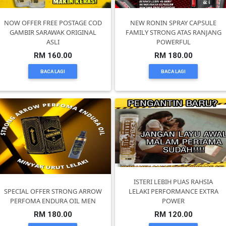
DAN
INFAK(0)
NOW OFFER FREE POSTAGE COD
NEW RONIN SPRAY CAPSULE
GAMBIR SARAWAK ORIGINAL
FAMILY STRONG ATAS RANJANG
ASLI
POWERFUL
TUDUNG(0)
RM 160.00
RM 180.00
BACA LAGI
BACA LAGI
ARTIKEL(14)
PEMBORONG(2)
PRODUK
DIGITAL(29)
ISTERI LEBIH PUAS RAHSIA
SPECIAL OFFER STRONG ARROW
LELAKI PERFORMANCE EXTRA
MAKANAN(25)
PERFOMA ENDURA OIL MEN
POWER
RM 180.00
RM 120.00
PERNIAGAAN(41)