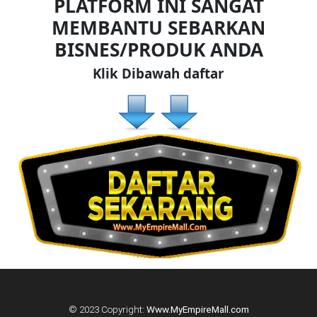
PLATFORM INI SANGAT
TERENGGANU(12)
MEMBANTU SEBARKAN
BISNES/PRODUK ANDA
SABAH(0)
Klik Dibawah daftar
SARAWAK(2)
JOHOR(8)
MELAKA(53)
PENANG(2)
PERLIS(6)
© 2023 Copyright:
Www.MyEmpireMall.com