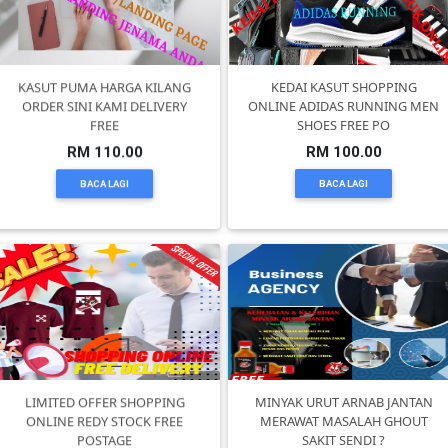
PEKERJAAN(0)
KASUT PUMA HARGA KILANG
KEDAI KASUT SHOPPING
SERVIS(17)
ORDER SINI KAMI DELIVERY
ONLINE ADIDAS RUNNING MEN
FREE
SHOES FREE PO
RM 110.00
RM 100.00
HARTA
BACA LAGI
BACA LAGI
BENDA(1)
LAIN-
LAIN
KEPERLUAN(16)
SELECT
LIMITED OFFER SHOPPING
MINYAK URUT ARNAB JANTAN
NEGERI
ONLINE REDY STOCK FREE
MERAWAT MASALAH GHOUT
POSTAGE
SAKIT SENDI ?