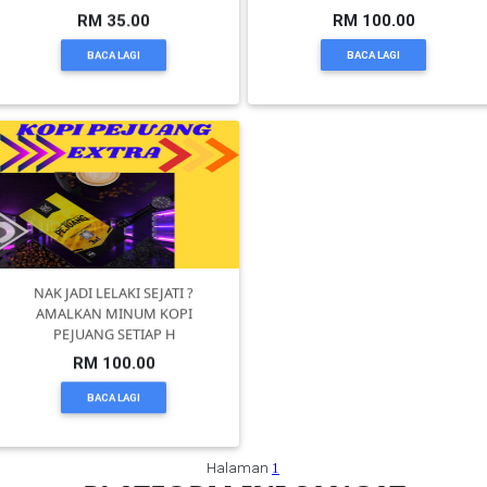
RM 35.00
RM 100.00
SELANGOR(37)
BACA LAGI
BACA LAGI
PAHANG(13)
KELANTAN(22)
PERAK(41)
NAK JADI LELAKI SEJATI ?
AMALKAN MINUM KOPI
NEGERI
PEJUANG SETIAP H
SEMBILAN(10)
RM 100.00
BACA LAGI
KEDAH(13)
Halaman
1