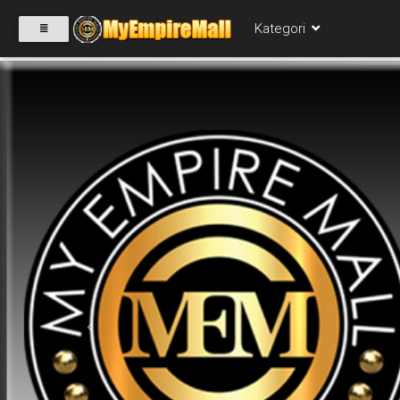
Kategori
SELECT
CATEGORY
PRODUK(0)
BABIES(0)
KESIHATAN(80)
Previous
PERNIAGAAN
RUNCIT(1)