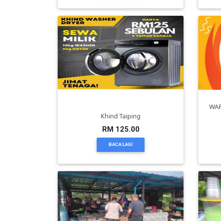
KENDERAAN(6)
ELEKTRONIK(5)
SUKAN/HOBI(2)
WAR
Khind Taiping
PERCUTIAN
RM 125.00
&
BACA LAGI
PELANCONGAN(1)
RUMAH
&
BARANG
PERIBADI(4)