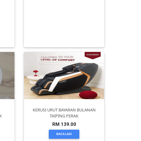
ote
KARI SEMBILANG MELETOP GILERR
am
PADANG TEMBAK LUMUT PERAK
RM 2.00
BACA LAGI
KERUSI URUT BAYARAN BULANAN
K
TAIPING PERAK
RM 139.00
BACA LAGI