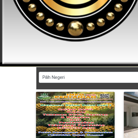
FESYEN
WANITA(0)
KECANTIKAN(7)
FESYEN
LELAKI(0)
MINYAK
WANGI(8)
PENDIDIKAN(19)
DERMA