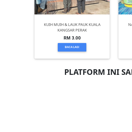
PEKERJAAN(0)
KUIH MUIH & LAUK PAUK KUALA
N
KANGSAR PERAK
SERVIS(17)
RM 3.00
BACA LAGI
HARTA
BENDA(1)
PLATFORM INI S
LAIN-
LAIN
KEPERLUAN(16)
SELECT
NEGERI