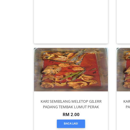
DAN
Kelapa Segar Pilihan Ramai – Wangi,
INFAK(0)
Manis & Berkualiti
RM 5.00
TUDUNG(0)
BACA LAGI
ARTIKEL(14)
PEMBORONG(2)
PRODUK
DIGITAL(29)
KARI SEMBILANG MELETOP GILERR
KAR
PADANG TEMBAK LUMUT PERAK
P
MAKANAN(25)
RM 2.00
BACA LAGI
PERNIAGAAN(41)