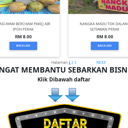
ASI AYAM BERCHAM PAKEJ AIR
NANGKA MADU TOK DALAN
IPOH PERAK
SETIAWAN PERAK
RM 8.00
RM 8.00
BACA LAGI
BACA LAGI
Halaman
1
2
3
NEXT
ANGAT MEMBANTU SEBARKAN BIS
Klik Dibawah daftar