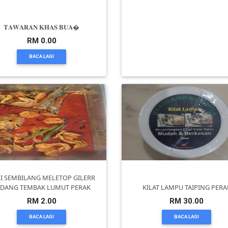
Modal cuma RM2, bahan prom
𝐓𝐀𝐖𝐀𝐑𝐀𝐍 𝐊𝐇𝐀𝐒 𝐁𝐔𝐀�
semua lengkap, support 24 j
RM 0.00
RM 0.00
BACA LAGI
BACA LAGI
I SEMBILANG MELETOP GILERR
ADANG TEMBAK LUMUT PERAK
KILAT LAMPU TAIPING PERA
RM 2.00
RM 30.00
BACA LAGI
BACA LAGI