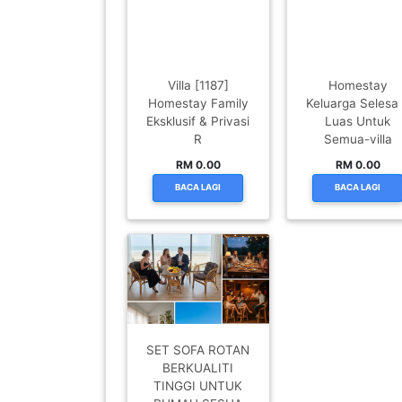
PAHANG(13)
Villa [1187]
Homestay
Homestay Family
Keluarga Selesa
KELANTAN(22)
Eksklusif & Privasi
Luas Untuk
R
Semua-villa
RM 0.00
RM 0.00
PERAK(41)
BACA LAGI
BACA LAGI
NEGERI
SEMBILAN(10)
KEDAH(13)
SET SOFA ROTAN
BERKUALITI
TERENGGANU(12)
TINGGI UNTUK