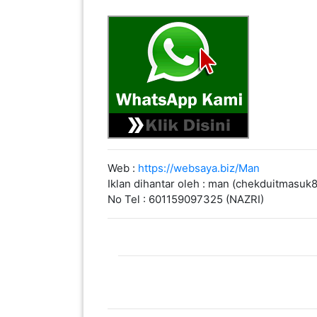
KENDERAAN(6)
ELEKTRONIK(5)
SUKAN/HOBI(2)
PERCUTIAN
Web :
https://websaya.biz/Man
&
Iklan dihantar oleh : man (chekduitmasu
PELANCONGAN(1)
No Tel : 601159097325 (NAZRI)
RUMAH
&
BARANG
PERIBADI(4)