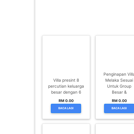
PEKERJAAN(0)
SERVIS(17)
HARTA
BENDA(1)
LAIN-
Penginapan Vill
LAIN
Villa presint 8
Melaka Sesuai
percutian keluarga
Untuk Group
KEPERLUAN(16)
besar dengan 6
Besar &
RM 0.00
RM 0.00
BACA LAGI
BACA LAGI
SELECT NEGERI
SELANGOR(37)