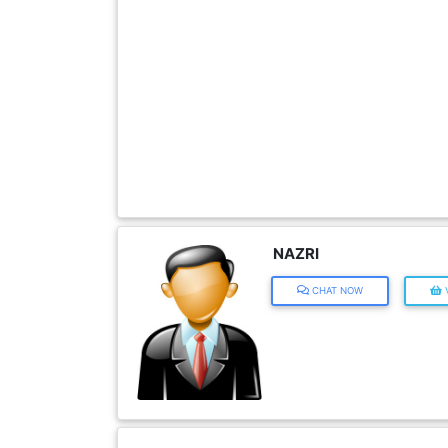
FESYEN
WANITA(0)
KECANTIKAN(7)
FESYEN
LELAKI(0)
NAZRI
MINYAK
CHAT NOW
V
WANGI(8)
PENDIDIKAN(19)
DERMA
DAN