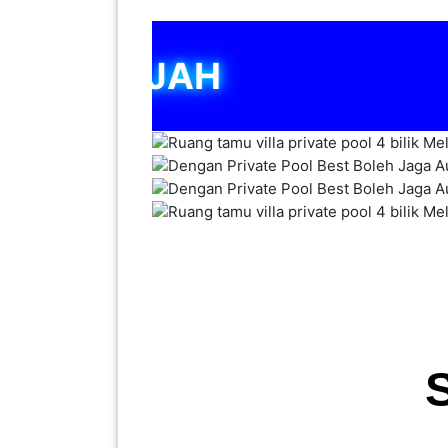
INFAK(0)
TUDUNG(0)
ARTIKEL(14)
PEMBORONG(2)
PRODUK
DIGITAL(29)
MAKANAN(25)
PERNIAGAAN(41)