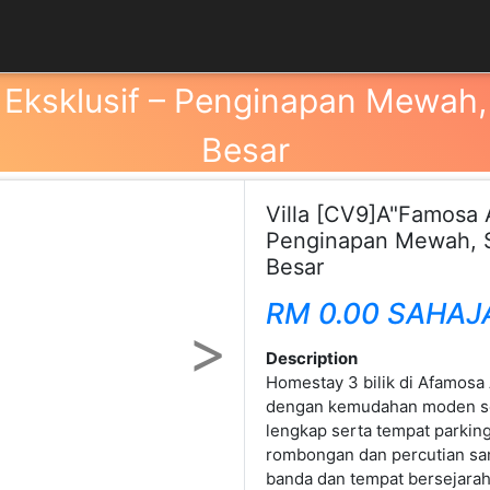
 Eksklusif – Penginapan Mewah,
Besar
Villa [CV9]A"Famosa A
Penginapan Mewah, S
Besar
RM 0.00 SAHAJ
Next
Description
Homestay 3 bilik di Afamosa 
dengan kemudahan moden sep
lengkap serta tempat parking
rombongan dan percutian san
banda dan tempat bersejara