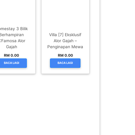
mestay 3 Bilik
Berhampiran
Villa [7] Eksklusif
’Famosa Alor
Alor Gajah –
Gajah
Penginapan Mewa
RM 0.00
RM 0.00
BACA LAGI
BACA LAGI