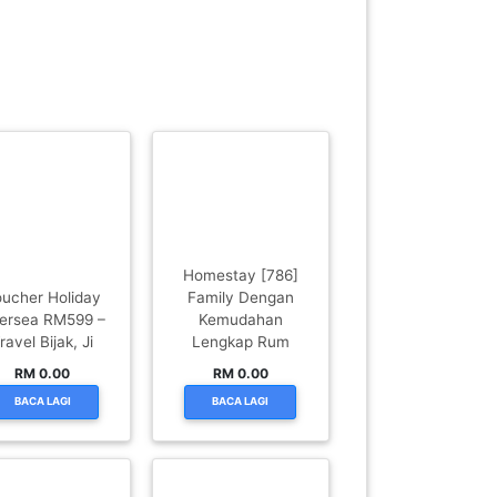
Homestay [786]
ucher Holiday
Family Dengan
ersea RM599 –
Kemudahan
ravel Bijak, Ji
Lengkap Rum
RM 0.00
RM 0.00
BACA LAGI
BACA LAGI