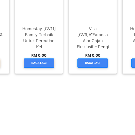
Homestay [CV11]
Villa
Ho
 &
Family Terbaik
[CV9]A"Famosa
Untuk Percutian
Alor Gajah
A
Kel
Eksklusif – Pengi
RM 0.00
RM 0.00
BACA LAGI
BACA LAGI