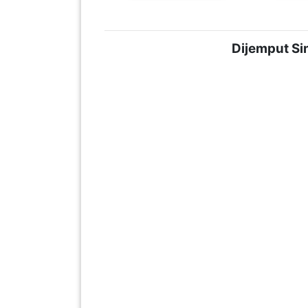
LUMPUR(16)
Dijemput Si
PUTRAJAYA(9)
LABUAN(2)
MALAYSIA(82)
INDONESIA(1)
SINGAPORE(0)
BRUNEI(0)