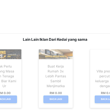
Lain Lain Iklan Dari Kedai yang sama
ak Perlu
Buat Kerja
ang Masa
Rumah 3x
Villa pre
n Tenaga
Lebih Pantas
percut
. Biar Kami
Sambil
keluarga
Ur
Menjimatka
denga
M 0.00
RM 0.00
RM 0.
ACA LAGI
BACA LAGI
BACA L