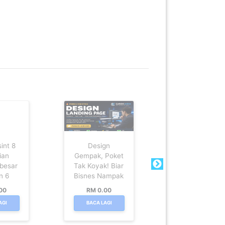
sint 8
Design
Penginapan
ian
Gempak, Poket
Villa Melaka
 besar
Tak Koyak! Biar
Sesuai Untu
n 6
Bisnes Nampak
Group Besar 
00
RM 0.00
RM 0.00
AGI
BACA LAGI
BACA LAGI