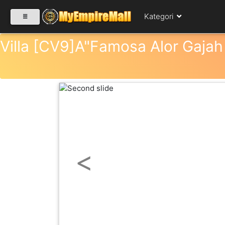
Kategori
Villa [CV9]A"Famosa Alor Gajah
SELECT CATEGORY
PRODUK(0)
BABIES(0)
Previous
KESIHATAN(80)
PERNIAGAAN
RUNCIT(1)