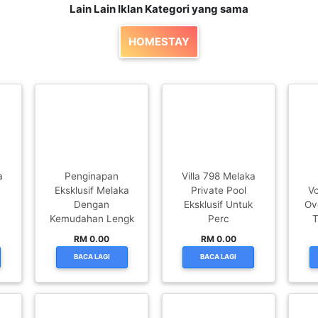
Lain Lain Iklan Kategori yang sama
HOMESTAY
a
Penginapan
Villa 798 Melaka
Eksklusif Melaka
Private Pool
Vo
Dengan
Eksklusif Untuk
Ov
Kemudahan Lengk
Perc
T
RM 0.00
RM 0.00
BACA LAGI
BACA LAGI