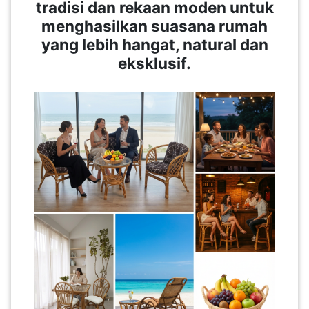
tradisi dan rekaan moden untuk
menghasilkan suasana rumah
SABAH(0)
yang lebih hangat, natural dan
eksklusif.
SARAWAK(2)
JOHOR(8)
MELAKA(53)
PENANG(2)
PERLIS(6)
KUALA