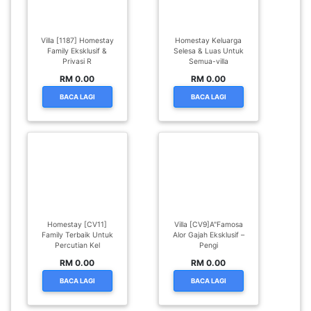
Villa [1187] Homestay
Homestay Keluarga
Family Eksklusif &
Selesa & Luas Untuk
Privasi R
Semua-villa
RM 0.00
RM 0.00
BACA LAGI
BACA LAGI
Homestay [CV11]
Villa [CV9]A"Famosa
Family Terbaik Untuk
Alor Gajah Eksklusif –
Percutian Kel
Pengi
RM 0.00
RM 0.00
BACA LAGI
BACA LAGI