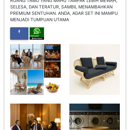
RUANG TAMU YANG MAHU TAMPAK LEBIH MEWAH,
INFAK(0)
SELESA, DAN TERATUR, SAMBIL MENAMBAHKAN
PREMIUM SENTUHAN. ANDA, AGAR SET INI MAMPU
MENJADI TUMPUAN UTAMA
TUDUNG(0)
ARTIKEL(14)
PEMBORONG(2)
PRODUK
DIGITAL(29)
MAKANAN(25)
PERNIAGAAN(41)