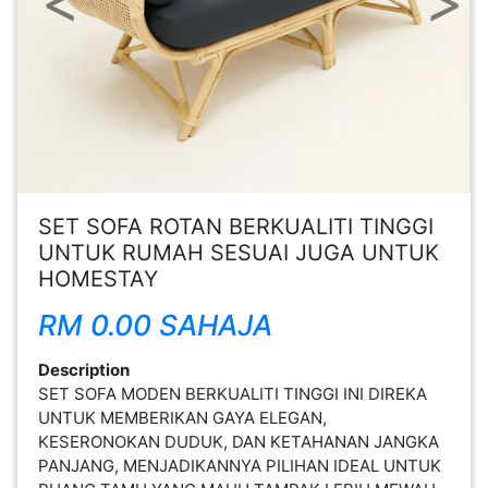
FESYEN
WANITA(0)
KECANTIKAN(7)
FESYEN
SET SOFA ROTAN BERKUALITI TINGGI
LELAKI(0)
UNTUK RUMAH SESUAI JUGA UNTUK
HOMESTAY
MINYAK
RM 0.00 SAHAJA
WANGI(8)
Description
PENDIDIKAN(19)
SET SOFA MODEN BERKUALITI TINGGI INI DIREKA
UNTUK MEMBERIKAN GAYA ELEGAN,
KESERONOKAN DUDUK, DAN KETAHANAN JANGKA
DERMA
PANJANG, MENJADIKANNYA PILIHAN IDEAL UNTUK
DAN