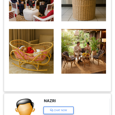
KENDERAAN(6)
ELEKTRONIK(5)
SUKAN/HOBI(2)
PERCUTIAN
&
PELANCONGAN(1)
RUMAH
&
BARANG
NAZRI
PERIBADI(4)
CHAT NOW