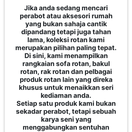
Jika anda sedang mencari
perabot atau aksesori rumah
PAHANG(13)
yang bukan sahaja cantik
dipandang tetapi juga tahan
KELANTAN(22)
lama, koleksi rotan kami
merupakan pilihan paling tepat.
Di sini, kami menampilkan
PERAK(41)
rangkaian sofa rotan, bakul
rotan, rak rotan dan pelbagai
NEGERI
produk rotan lain yang direka
SEMBILAN(10)
khusus untuk menaikkan seri
kediaman anda.
Setiap satu produk kami bukan
KEDAH(13)
sekadar perabot, tetapi sebuah
karya seni yang
TERENGGANU(12)
menggabungkan sentuhan