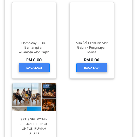
Homestay 3 Bilik
Villa [7] Eksklusif Alor
Berhampiran
Gajah – Penginapan
A’Famosa Alor Gajah
Mewa
RM 0.00
RM 0.00
BACA LAGI
BACA LAGI
SET SOFA ROTAN
BERKUALITI TINGGI
UNTUK RUMAH
SESUA