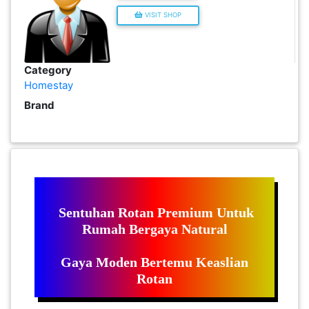
VISIT SHOP
PEKERJAAN(0)
SERVIS(17)
Category
Homestay
Brand
HARTA
BENDA(1)
LAIN-
LAIN
KEPERLUAN(16)
Sentuhan Rotan Premium Untuk
Rumah Bergaya Natural
SELECT NEGERI
Gaya Moden Bertemu Keaslian
Rotan
SELANGOR(37)