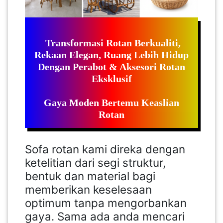
LUMPUR(16)
PUTRAJAYA(9)
Transformasi Rotan Berkualiti,
Rekaan Elegan, Ruang Lebih Hidup
Dengan Perabot & Aksesori Rotan
LABUAN(2)
Eksklusif
Gaya Moden Bertemu Keaslian
MALAYSIA(82)
Rotan
INDONESIA(1)
Sofa rotan kami direka dengan
ketelitian dari segi struktur,
SINGAPORE(0)
bentuk dan material bagi
memberikan keselesaan
optimum tanpa mengorbankan
BRUNEI(0)
gaya. Sama ada anda mencari