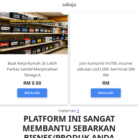
sahaja
FESYEN
WANITA(0)
KECANTIKAN(7)
Buat Kerja Rumah 3x Lebih
Join komuniti rm700, income
FESYEN
Pantas Sambil Menjimatkan
sebulan usd1,000. berminat DM
LELAKI(0)
Tenaga A
WA
RM 0.00
RM
MINYAK
BACA LAGI
BACA LAGI
WANGI(8)
Halaman
1
PLATFORM INI SANGAT
PENDIDIKAN(19)
MEMBANTU SEBARKAN
BISNES/PRODUK ANDA
DERMA