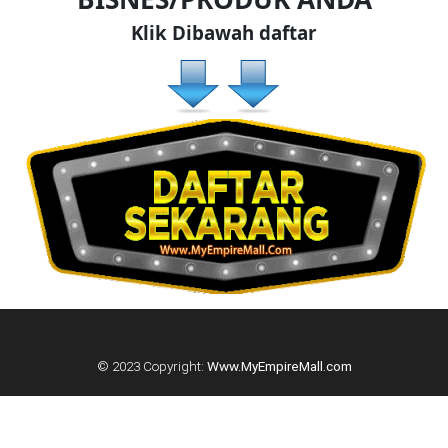
DAN
Klik Dibawah daftar
INFAK(0)
TUDUNG(0)
ARTIKEL(14)
PEMBORONG(2)
PRODUK
DIGITAL(29)
© 2023 Copyright:
Www.MyEmpireMall.com
MAKANAN(25)
PERNIAGAAN(41)