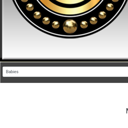
FESYEN
WANITA(0)
KECANTIKAN(7)
FESYEN
LELAKI(0)
MINYAK
WANGI(8)
PENDIDIKAN(19)
DERMA