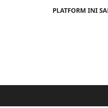
DAN
PLATFORM INI S
INFAK(0)
TUDUNG(0)
ARTIKEL(14)
PEMBORONG(2)
PRODUK
DIGITAL(29)
MAKANAN(25)
PERNIAGAAN(41)