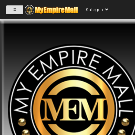
Kategori
SELECT
CATEGORY
PRODUK(0)
BABIES(0)
KESIHATAN(80)
Previous
PERNIAGAAN
RUNCIT(1)