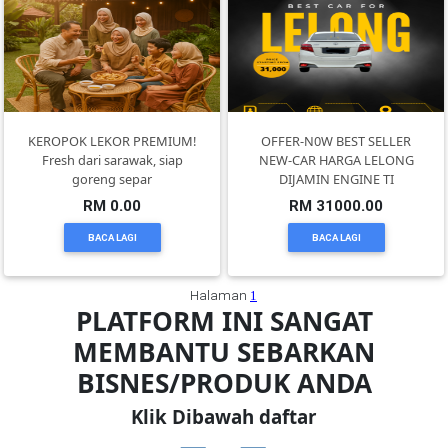
FESYEN
WANITA(0)
KEROPOK LEKOR PREMIUM!
OFFER-N0W BEST SELLER
KECANTIKAN(7)
Fresh dari sarawak, siap
NEW-CAR HARGA LELONG
goreng separ
DIJAMIN ENGINE TI
RM 0.00
RM 31000.00
FESYEN
LELAKI(0)
BACA LAGI
BACA LAGI
MINYAK
Halaman
1
PLATFORM INI SANGAT
WANGI(8)
MEMBANTU SEBARKAN
BISNES/PRODUK ANDA
PENDIDIKAN(19)
Klik Dibawah daftar
DERMA