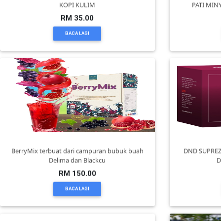
KOPI KULIM
PATI MIN
RM 35.00
SELANGOR(37)
BACA LAGI
PAHANG(13)
KELANTAN(22)
PERAK(41)
BerryMix terbuat dari campuran bubuk buah
DND SUPREZ
NEGERI
Delima dan Blackcu
D
SEMBILAN(10)
RM 150.00
BACA LAGI
KEDAH(13)