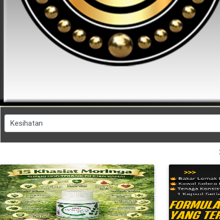
FESYEN
WANITA(0)
KECANTIKAN(7)
FESYEN
LELAKI(0)
MINYAK
WANGI(8)
PENDIDIKAN(19)
DERMA