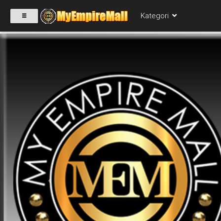
Kategori
SELECT
CATEGORY
PRODUK(0)
BABIES(0)
KESIHATAN(80)
Previous
PERNIAGAAN
RUNCIT(1)