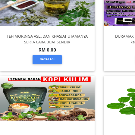
PEKERJAAN(0)
SERVIS(17)
TEH MORINGA ASLI DAN KHASIAT UTAMANYA
DURAMAX M
SERTA CARA BUAT SENDIR
ke
RM 0.00
HARTA
BENDA(1)
BACA LAGI
LAIN-
LAIN
KEPERLUAN(16)
SELECT
NEGERI