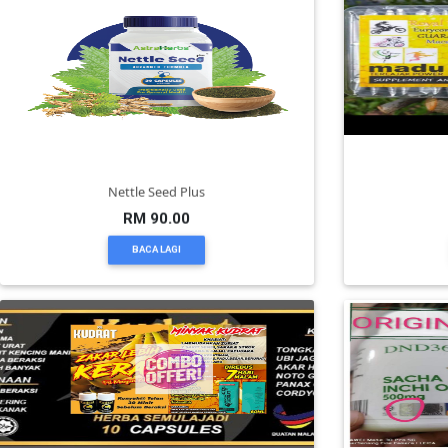
TERENGGANU(12)
SABAH(0)
SARAWAK(2)
Nettle Seed Plus
JOHOR(8)
RM 90.00
BACA LAGI
MELAKA(53)
PENANG(2)
PERLIS(6)