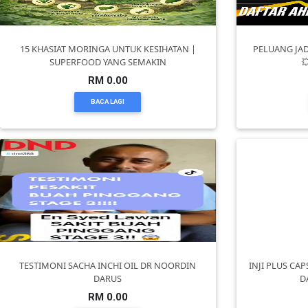
DAN
INFAK(0)
15 KHASIAT MORINGA UNTUK KESIHATAN |
PELUANG JAD
SUPERFOOD YANG SEMAKIN

TUDUNG(0)
RM 0.00
BACA LAGI
ARTIKEL(14)
PEMBORONG(2)
PRODUK
DIGITAL(29)
MAKANAN(25)
TESTIMONI SACHA INCHI OIL DR NOORDIN
INJI PLUS CA
DARUS
D
RM 0.00
PERNIAGAAN(41)