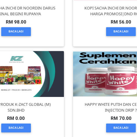
HA INCHI DR NOORDIN DARUS
KOPI SACHA INCHI DR NOO
INAL BEGINI RUPANYA
HARGA PROMOSI|DND R
RM 98.00
RM 56.00
BACA LAGI
BACA LAGI
RODUK K-ZACT GLOBAL (M)
HAPPY WHITE PUTIH DAN C
SDN.BHD
INJECTION DRIP 
RM 0.00
RM 70.00
BACA LAGI
BACA LAGI