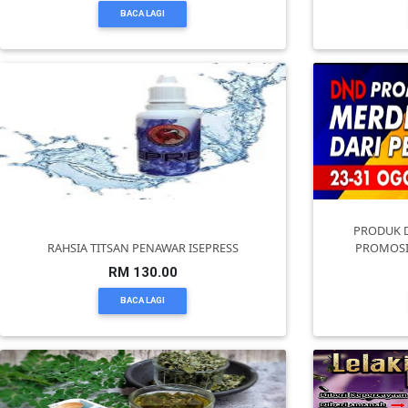
BACA LAGI
KENDERAAN(6)
ELEKTRONIK(5)
SUKAN/HOBI(2)
PERCUTIAN
PRODUK 
RAHSIA TITSAN PENAWAR ISEPRESS
PROMOSI
&
PELANCONGAN(1)
RM 130.00
BACA LAGI
RUMAH
&
BARANG
PERIBADI(4)