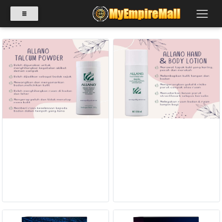
SELECT
CATEGORY
PRODUK(0)
BABIES(0)
Allano Talcum Powder
Allano Hand & Body Lotion
RM 30.00
RM 55.00
KESIHATAN(80)
BACA LAGI
BACA LAGI
PERNIAGAAN
RUNCIT(1)