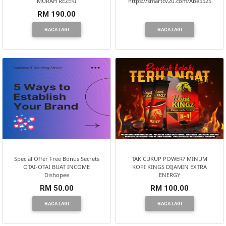
MURAH REZEKI
https://smartcv2u.com/Abe5525
RM 190.00
KENDERAAN(6)
BACA LAGI
BACA LAGI
ELEKTRONIK(5)
SUKAN/HOBI(2)
PERCUTIAN
&
PELANCONGAN(1)
Special Offer Free Bonus Secrets
TAK CUKUP POWER? MINUM
OTAI-OTAI BUAT INCOME
KOPI KINGS DIJAMIN EXTRA
Dishopee
ENERGY
RUMAH
RM 50.00
RM 100.00
&
BACA LAGI
BACA LAGI
BARANG
PERIBADI(4)