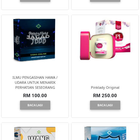
KUALA
LUMPUR(16)
PUTRAJAYA(9)
LABUAN(2)
ILMU PENGASIHAN HAWA /
MALAYSIA(82)
UDARA UNTUK MENARIK
PERHATIAN SESEORANG
Pinklady Original
RM 100.00
RM 250.00
INDONESIA(1)
BACA LAGI
BACA LAGI
SINGAPORE(0)