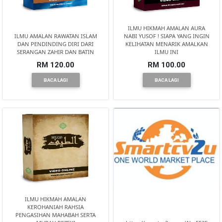
DAN
INFAK(0)
ILMU HIKMAH AMALAN AURA
ILMU AMALAN RAWATAN ISLAM
NABI YUSOF ! SIAPA YANG INGIN
DAN PENDINDING DIRI DARI
KELIHATAN MENARIK AMALKAN
SERANGAN ZAHIR DAN BATIN
ILMU INI
TUDUNG(0)
RM 120.00
RM 100.00
BACA LAGI
BACA LAGI
ARTIKEL(14)
PEMBORONG(2)
PRODUK
DIGITAL(29)
MAKANAN(25)
ILMU HIKMAH AMALAN
KEROHANIAH RAHSIA
PENGASIHAN MAHABAH SERTA
PERNIAGAAN(41)