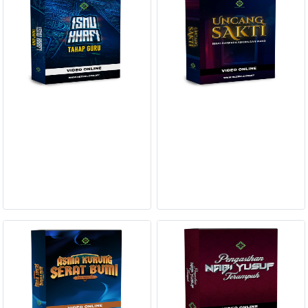
FESYEN
WANITA(0)
KECANTIKAN(7)
MILIKI ILMU YANG TINGGI TAHAP
RAHSIA AMALAN BAGAIMANA
GURU ? ILMU HIKMAH ISMU
WANG DI BELANJAKAN TAK
FESYEN
KHAFI AMALAN KEROHANIAN
PERNAH KERING
LELAKI(0)
RM 450.00
RM 60.00
BACA LAGI
BACA LAGI
MINYAK
WANGI(8)
PENDIDIKAN(19)
DERMA