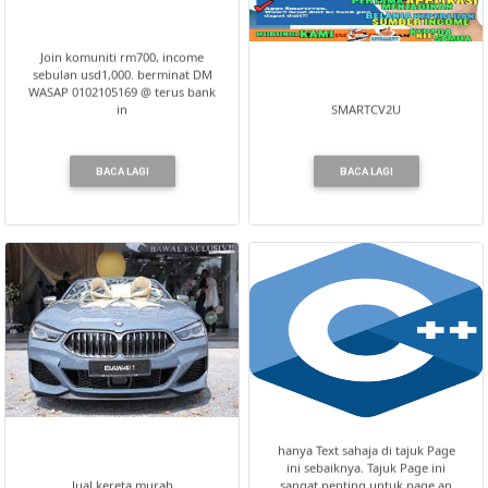
Join komuniti rm700, income
sebulan usd1,000. berminat DM
WASAP 0102105169 @ terus bank
in
SMARTCV2U
BACA LAGI
BACA LAGI
hanya Text sahaja di tajuk Page
ini sebaiknya. Tajuk Page ini