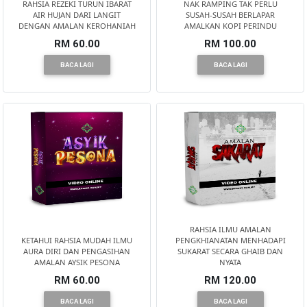
RAHSIA REZEKI TURUN IBARAT
NAK RAMPING TAK PERLU
TERENGGANU(12)
AIR HUJAN DARI LANGIT
SUSAH-SUSAH BERLAPAR
DENGAN AMALAN KEROHANIAH
AMALKAN KOPI PERINDU
RM 60.00
RM 100.00
SABAH(0)
BACA LAGI
BACA LAGI
SARAWAK(2)
JOHOR(8)
MELAKA(53)
RAHSIA ILMU AMALAN
PENANG(2)
KETAHUI RAHSIA MUDAH ILMU
PENGKHIANATAN MENHADAPI
AURA DIRI DAN PENGASIHAN
SUKARAT SECARA GHAIB DAN
AMALAN AYSIK PESONA
NYATA
RM 60.00
RM 120.00
PERLIS(6)
BACA LAGI
BACA LAGI