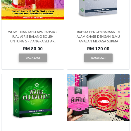
SELANGOR(37)
PAHANG(13)
WOW !! NAK TAHU APA RAHSIA ?
RAHSIA PENGEMBARAAN DI
JUAL AIR 5 BALANG BOLEH
ALAM GHAIB DENGAN ILMU
UNTUNG 5 - 7 ANGKA SEHARI
AMALAN MERAGA SUKMA
RM 80.00
RM 120.00
KELANTAN(22)
BACA LAGI
BACA LAGI
PERAK(41)
NEGERI
SEMBILAN(10)
KEDAH(13)