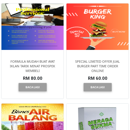
PEKERJAAN(0)
SERVIS(17)
HARTA
BENDA(1)
FORMULA MUDAH BUAT AYAT
SPECIAL LIMITED OFFER JUAL
IKLAN TARIK MINAT PROSPEK
BURGER PART TIME ORDER
MEMBELI
ONLINE
LAIN-
RM 80.00
RM 60.00
LAIN
BACA LAGI
BACA LAGI
KEPERLUAN(16)
SELECT
NEGERI