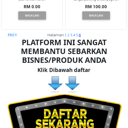
Jual kereta murah
sangat penting untuk page an
RM 0.00
RM 100.00
BACA LAGI
BACA LAGI
Halaman
PREV
1
2
3
4
5
6
PLATFORM INI SANGAT
MEMBANTU SEBARKAN
BISNES/PRODUK ANDA
Klik Dibawah daftar