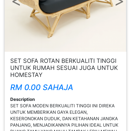
FESYEN
WANITA(0)
KECANTIKAN(7)
FESYEN
SET SOFA ROTAN BERKUALITI TINGGI
LELAKI(0)
UNTUK RUMAH SESUAI JUGA UNTUK
HOMESTAY
MINYAK
RM 0.00 SAHAJA
WANGI(8)
Description
PENDIDIKAN(19)
SET SOFA MODEN BERKUALITI TINGGI INI DIREKA
UNTUK MEMBERIKAN GAYA ELEGAN,
KESERONOKAN DUDUK, DAN KETAHANAN JANGKA
DERMA
PANJANG, MENJADIKANNYA PILIHAN IDEAL UNTUK
DAN