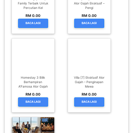
Family Terbaik Untuk
Alor Gajah Eksklusif –
Percutian Kel
Pengi
RM 0.00
RM 0.00
BACA LAGI
BACA LAGI
Homestay 3 Bilik
Villa [7] Eksklusif Alor
Berhampiran
Gajah – Penginapan
A’Famosa Alor Gajah
Mewa
RM 0.00
RM 0.00
BACA LAGI
BACA LAGI