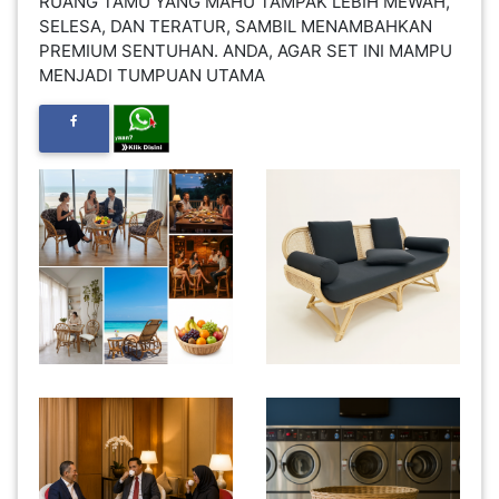
RUANG TAMU YANG MAHU TAMPAK LEBIH MEWAH,
INFAK(0)
SELESA, DAN TERATUR, SAMBIL MENAMBAHKAN
PREMIUM SENTUHAN. ANDA, AGAR SET INI MAMPU
MENJADI TUMPUAN UTAMA
TUDUNG(0)
ARTIKEL(14)
PEMBORONG(2)
PRODUK
DIGITAL(29)
MAKANAN(25)
PERNIAGAAN(41)