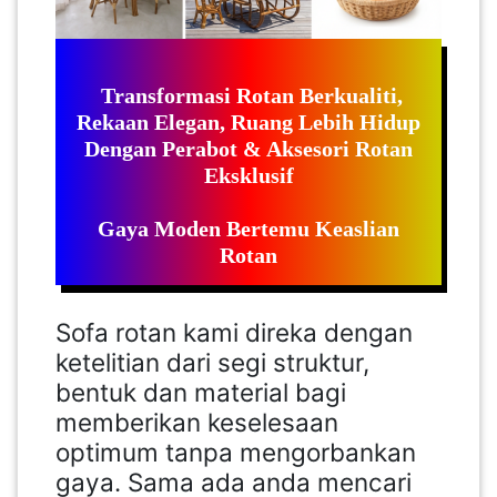
LUMPUR(16)
PUTRAJAYA(9)
Transformasi Rotan Berkualiti,
Rekaan Elegan, Ruang Lebih Hidup
Dengan Perabot & Aksesori Rotan
LABUAN(2)
Eksklusif
Gaya Moden Bertemu Keaslian
MALAYSIA(82)
Rotan
INDONESIA(1)
Sofa rotan kami direka dengan
ketelitian dari segi struktur,
SINGAPORE(0)
bentuk dan material bagi
memberikan keselesaan
optimum tanpa mengorbankan
BRUNEI(0)
gaya. Sama ada anda mencari