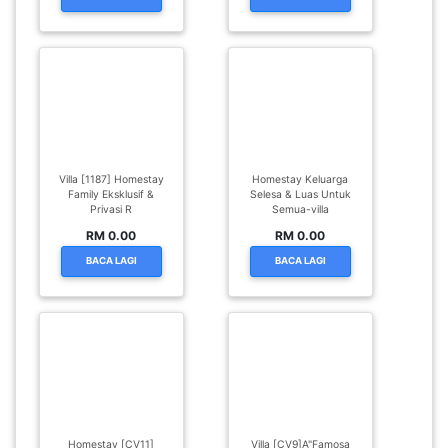
Villa [1187] Homestay
Homestay Keluarga
Family Eksklusif &
Selesa & Luas Untuk
Privasi R
Semua-villa
RM 0.00
RM 0.00
BACA LAGI
BACA LAGI
Homestay [CV11]
Villa [CV9]A"Famosa