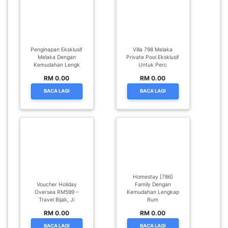
Penginapan Eksklusif
Villa 798 Melaka
Melaka Dengan
Private Pool Eksklusif
Kemudahan Lengk
Untuk Perc
RM 0.00
RM 0.00
BACA LAGI
BACA LAGI
Homestay [786]
Voucher Holiday
Family Dengan
Oversea RM599 –
Kemudahan Lengkap
Travel Bijak, Ji
Rum
RM 0.00
RM 0.00
BACA LAGI
BACA LAGI