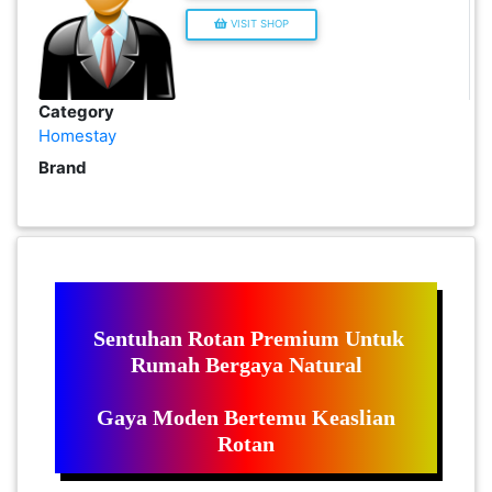
VISIT SHOP
PEKERJAAN(0)
SERVIS(17)
Category
Homestay
Brand
HARTA
BENDA(1)
LAIN-
LAIN
KEPERLUAN(16)
Sentuhan Rotan Premium Untuk
Rumah Bergaya Natural
SELECT NEGERI
Gaya Moden Bertemu Keaslian
Rotan
SELANGOR(37)