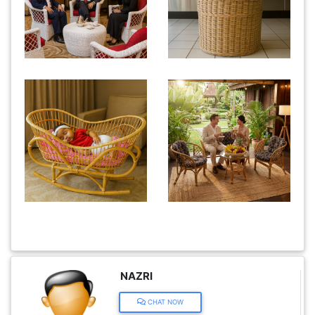
KENDERAAN(6)
ELEKTRONIK(5)
SUKAN/HOBI(2)
PERCUTIAN
&
PELANCONGAN(1)
RUMAH
&
BARANG
NAZRI
PERIBADI(4)
CHAT NOW