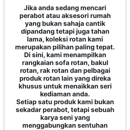
Jika anda sedang mencari
perabot atau aksesori rumah
PAHANG(13)
yang bukan sahaja cantik
dipandang tetapi juga tahan
KELANTAN(22)
lama, koleksi rotan kami
merupakan pilihan paling tepat.
Di sini, kami menampilkan
PERAK(41)
rangkaian sofa rotan, bakul
rotan, rak rotan dan pelbagai
NEGERI
produk rotan lain yang direka
SEMBILAN(10)
khusus untuk menaikkan seri
kediaman anda.
Setiap satu produk kami bukan
KEDAH(13)
sekadar perabot, tetapi sebuah
karya seni yang
TERENGGANU(12)
menggabungkan sentuhan