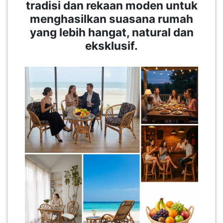
tradisi dan rekaan moden untuk
menghasilkan suasana rumah
SABAH(0)
yang lebih hangat, natural dan
eksklusif.
SARAWAK(2)
JOHOR(8)
MELAKA(53)
PENANG(2)
PERLIS(6)
KUALA