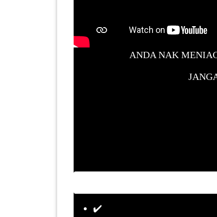
LUMPUR(16)
PUTRAJAYA(9)
ANDA NAK MENIAG
LABUAN(2)
JANGA
MALAYSIA(82)
INDONESIA(1)
SINGAPORE(0)
BRUNEI(0)
✔️