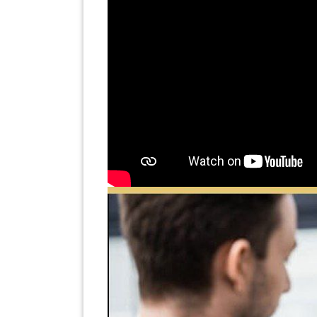
KENDERAAN(6)
ELEKTRONIK(5)
SUKAN/HOBI(2)
PERCUTIAN
&
PELANCONGAN(1)
RUMAH
&
BARANG
PERIBADI(4)