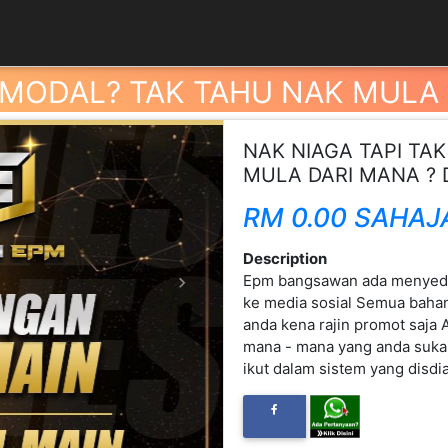
 MODAL? TAK TAHU NAK MULA 
NAK NIAGA TAPI TA
MULA DARI MANA ? 
RM 0.00 SAHAJ
Description
Epm bangsawan ada menyedia
Next
ke media sosial Semua bahan
anda kena rajin promot saja
mana - mana yang anda suka 
ikut dalam sistem yang disdi