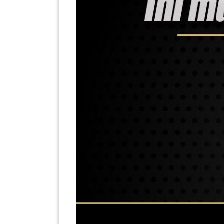
PAHANG(13)
KELANTAN(22)
PERAK(41)
NEGERI
SEMBILAN(10)
KEDAH(13)
TERENGGANU(12)