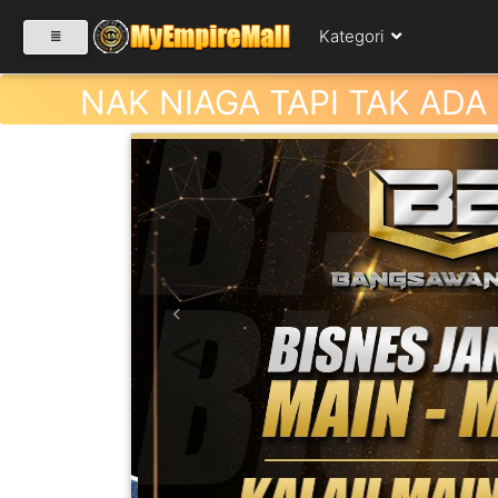
Kategori
NAK NIAGA TAPI TAK ADA
SELECT CATEGORY
PRODUK(0)
BABIES(0)
Previous
KESIHATAN(80)
PERNIAGAAN
RUNCIT(1)