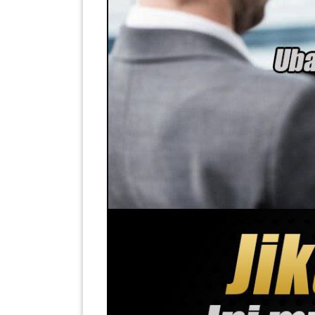
PEKERJAAN(0)
SERVIS(17)
HARTA
BENDA(1)
LAIN-
LAIN
KEPERLUAN(16)
SELECT NEGERI
SELANGOR(37)