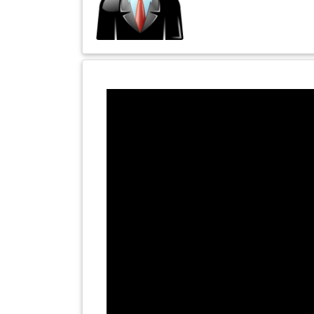
INFAK(0)
TUDUNG(0)
ARTIKEL(14)
PEMBORONG(2)
PRODUK
DIGITAL(29)
MAKANAN(25)
PERNIAGAAN(41)