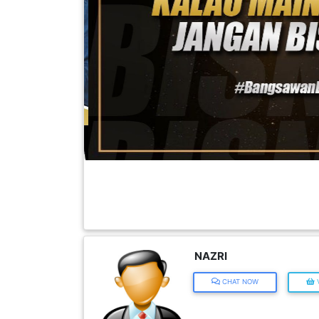
FESYEN
WANITA(0)
KECANTIKAN(7)
FESYEN
LELAKI(0)
MINYAK
WANGI(8)
NAZRI
PENDIDIKAN(19)
CHAT NOW
V
DERMA
DAN