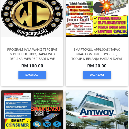
SELANGOR(37)
PAHANG(13)
KELANTAN(22)
PROGRAM JANA WANG TERCEPAT
SMARTCV2U, APPLIKASI TAPAK
& DUIT BERTUBI2, DAPAT WEB
NIAGA ONLINE, BAYAR BIL,
REPLIKA, WEB PERIBADI & WE
TOPUP & BELANJA HARIAN DAPAT
RM 100.00
RM 20.00
PERAK(41)
BACA LAGI
BACA LAGI
NEGERI
SEMBILAN(10)
KEDAH(13)