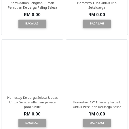
Kemudahan Lengkap Rumah
Homestay Luas Untuk Trip
Percutian Keluarga Paling Selesa
Sekeluarga
RM 0.00
RM 0.00
BACA LAGI
BACA LAGI
Homestay Keluarga Selesa & Luas
Untuk Semua-villa nain private
Homestay [CV11] Family Terbaik
pool 3 bilik
Untuk Percutian Keluarga Besar
RM 0.00
RM 0.00
BACA LAGI
BACA LAGI