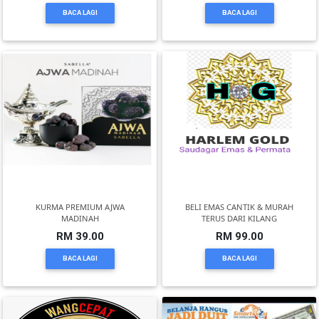
BACA LAGI
BACA LAGI
PEKERJAAN(0)
SERVIS(17)
HARTA
BENDA(1)
LAIN-
LAIN
KURMA PREMIUM AJWA
BELI EMAS CANTIK & MURAH
MADINAH
TERUS DARI KILANG
KEPERLUAN(16)
RM 39.00
RM 99.00
BACA LAGI
BACA LAGI
SELECT
NEGERI