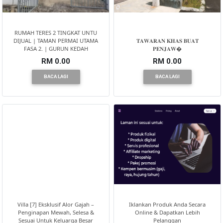
RUMAH TERES 2 TINGKAT UNTU
DIJUAL | TAMAN PERMAI UTAMA
𝐓𝐀𝐖𝐀𝐑𝐀𝐍 𝐊𝐇𝐀𝐒 𝐁𝐔𝐀𝐓
FASA 2. | GURUN KEDAH
𝐏𝐄𝐍𝐉𝐀𝐖�
RM 0.00
RM 0.00
BACA LAGI
BACA LAGI
Villa [7] Eksklusif Alor Gajah –
Iklankan Produk Anda Secara
Penginapan Mewah, Selesa &
Online & Dapatkan Lebih
Sesuai Untuk Keluarga Besar
Pelanggan