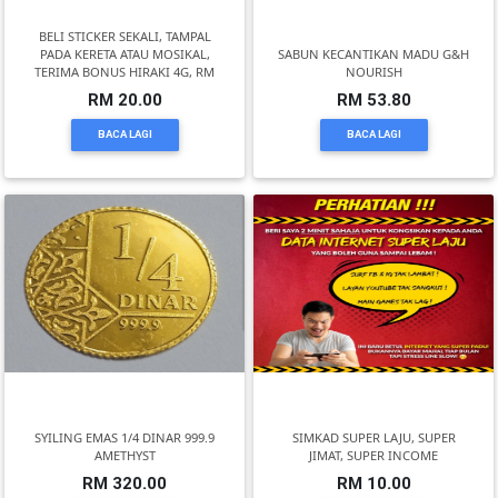
BELI STICKER SEKALI, TAMPAL
PADA KERETA ATAU MOSIKAL,
SABUN KECANTIKAN MADU G&H
KENDERAAN(6)
TERIMA BONUS HIRAKI 4G, RM
NOURISH
RM 20.00
RM 53.80
BACA LAGI
BACA LAGI
ELEKTRONIK(5)
SUKAN/HOBI(2)
PERCUTIAN
&
PELANCONGAN(1)
RUMAH
&
SYILING EMAS 1/4 DINAR 999.9
SIMKAD SUPER LAJU, SUPER
BARANG
AMETHYST
JIMAT, SUPER INCOME
PERIBADI(4)
RM 320.00
RM 10.00