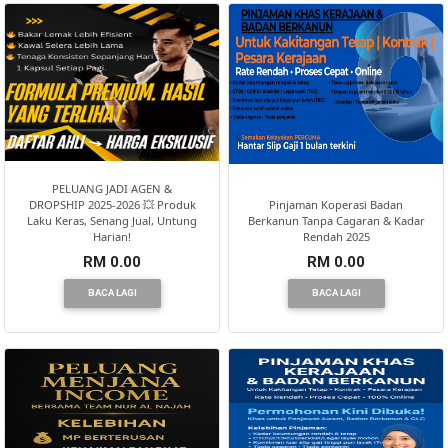
PELUANG JADI AGEN &
DROPSHIP 2025-2026 💥 Produk
Pinjaman Koperasi Badan
Laku Keras, Senang Jual, Untung
Berkanun Tanpa Cagaran & Kadar
Harian!
Rendah 2025
RM 0.00
RM 0.00
BACA LAGI
BACA LAGI