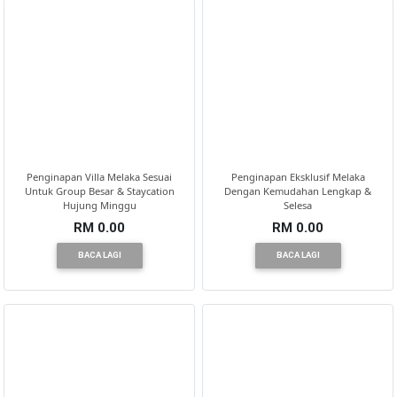
Penginapan Villa Melaka Sesuai
Penginapan Eksklusif Melaka
Untuk Group Besar & Staycation
Dengan Kemudahan Lengkap &
Hujung Minggu
Selesa
RM 0.00
RM 0.00
BACA LAGI
BACA LAGI