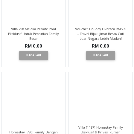
Villa 798 Melaka Private Pool
Voucher Holiday Oversea RM599
Eksklusif Untuk Percutian Family
– Travel Bijak, Jimat Besar, Cuti
Besar
Luar Negara Lebih Mudah!
RM 0.00
RM 0.00
BACA LAGI
BACA LAGI
Villa [1187] Homestay Family
Homestay [786] Family Dengan
Eksklusif & Privasi Rumah