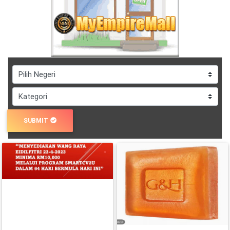
DAN
INFAK(0)
TUDUNG(0)
ARTIKEL(14)
PEMBORONG(2)
SUBMIT
PRODUK
DIGITAL(29)
MAKANAN(25)
PERNIAGAAN(41)