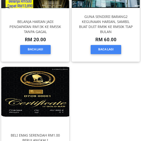
TERENGGANU(12)
GUNA SENDIRII BARANG2
BELANJA HARIAN JADI
KEGUNAAN HARIAN, SAMBIL
SABAH(0)
PENDAPATAN RM13K KE RM55K
BUAT DUIT RM9K KE RM50K TIAP
TANPA GAGAL
BULAN
RM 20.00
RM 60.00
SARAWAK(2)
BACA LAGI
BACA LAGI
JOHOR(8)
MELAKA(53)
PENANG(2)
PERLIS(6)
BELI EMAS SERENDAH RM1.00
BERULANGKALI