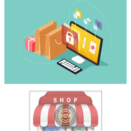
FESYEN
WANITA(0)
KECANTIKAN(7)
FESYEN
LELAKI(0)
MINYAK
WANGI(8)
PENDIDIKAN(19)
DERMA