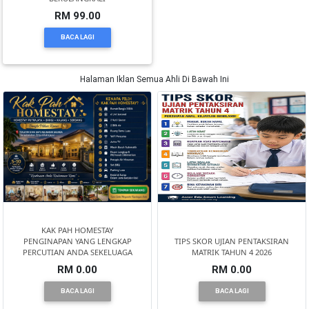
RM 99.00
KUALA
BACA LAGI
LUMPUR(16)
Halaman Iklan Semua Ahli Di Bawah Ini
PUTRAJAYA(9)
LABUAN(2)
MALAYSIA(82)
INDONESIA(1)
KAK PAH HOMESTAY
PENGINAPAN YANG LENGKAP
TIPS SKOR UJIAN PENTAKSIRAN
PERCUTIAN ANDA SEKELUAGA
MATRIK TAHUN 4 2026
RM 0.00
RM 0.00
SINGAPORE(0)
BACA LAGI
BACA LAGI