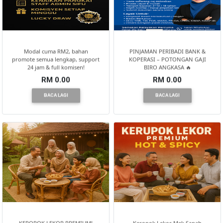
Modal cuma RM2, bahan
PINJAMAN PERIBADI BANK &
promote semua lengkap, support
KOPERASI – POTONGAN GAJI
24 jam & full komisen!
BIRO ANGKASA 🔥
RM 0.00
RM 0.00
BACA LAGI
BACA LAGI
KEROPOK LEKOR PREMIUM!
Keropok Lekor Mek Sanah