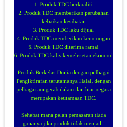
1. Produk TDC berkualiti
2. Produk TDC memberikan perubahan
kebaikan kesihatan
3. Produk TDC laku dijual
4. Produk TDC memberikan keuntungan
5. Produk TDC diterima ramai
6. Produk TDC kalis kemelesetan ekonomi
Produk Berkelas Dunia dengan pelbagai
Pengiktirafan terutamanya Halal, dengan
pelbagai anugerah dalam dan luar negara
merupakan keutamaan TDC.
Sehebat mana pelan pemasaran tiada
gunanya jika produk tidak menjadi.