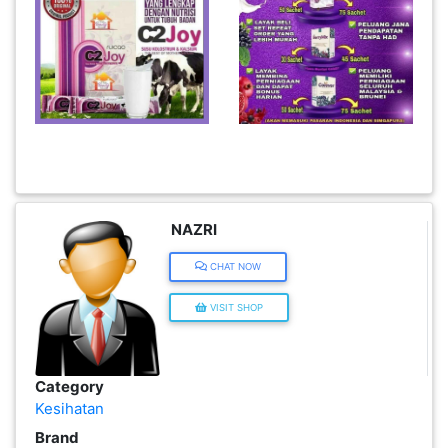
KENDERAAN(6)
ELEKTRONIK(5)
SUKAN/HOBI(2)
PERCUTIAN
NAZRI
&
CHAT NOW
PELANCONGAN(1)
VISIT SHOP
RUMAH
&
Category
BARANG
Kesihatan
PERIBADI(4)
Brand