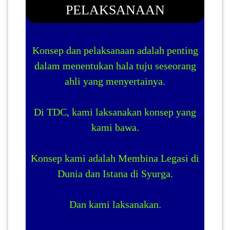
PELAKSANAAN
Konsep dan pelaksanaan adalah penting
dalam menentukan hala tuju seseorang
ahli yang menyertainya.
Di TDC, kami laksanakan konsep yang
kami bawa.
Konsep kami adalah Membina Legasi di
Dunia dan Istana di Syurga.
Dan kami laksanakan.