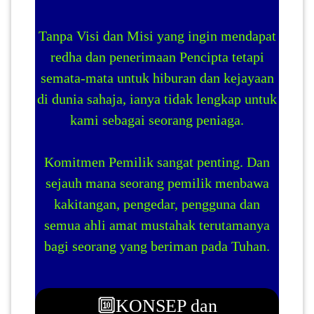
Tanpa Visi dan Misi yang ingin mendapat
redha dan penerimaan Pencipta tetapi
semata-mata untuk hiburan dan kejayaan
di dunia sahaja, ianya tidak lengkap untuk
kami sebagai seorang peniaga.
Komitmen Pemilik sangat penting. Dan
sejauh mana seorang pemilik menbawa
kakitangan, pengedar, pengguna dan
semua ahli amat mustahak terutamanya
bagi seorang yang beriman pada Tuhan.
🔟KONSEP dan