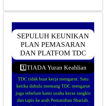
PEKERJAAN(0)
SERVIS(17)
SEPULUH KEUNIKAN
HARTA
BENDA(1)
PLAN PEMASARAN
DAN PLATFOM TDC
LAIN-
LAIN
1️⃣TIADA Yuran Keahlian
KEPERLUAN(16)
TDC tidak buat kerja mengarut. Satu
ketika dahulu memang TDC mengarut
SELECT NEGERI
juga sebelum kami usaha keras tangkis
dan tapis ke arah Pematuhan Shariah.
SELANGOR(37)