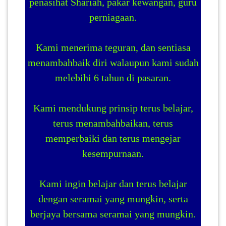
penasihat Shariah, pakar kewangan, guru
perniagaan.
Kami menerima teguran, dan sentiasa
menambahbaik diri walaupun kami sudah
melebihi 6 tahun di pasaran.
Kami mendukung prinsip terus belajar,
terus menambahbaikan, terus
memperbaiki dan terus mengejar
kesempurnaan.
Kami ingin belajar dan terus belajar
dengan seramai yang mungkin, serta
berjaya bersama seramai yang mungkin.