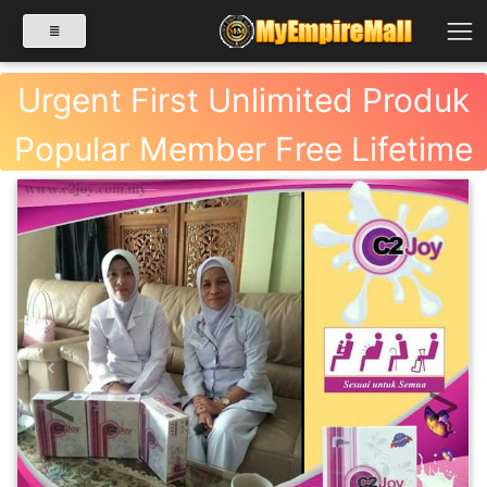
Urgent First Unlimited Produk
Popular Member Free Lifetime
SELECT CATEGORY
PRODUK(0)
BABIES(0)
KESIHATAN(80)
Previous
Next
PERNIAGAAN
RUNCIT(1)