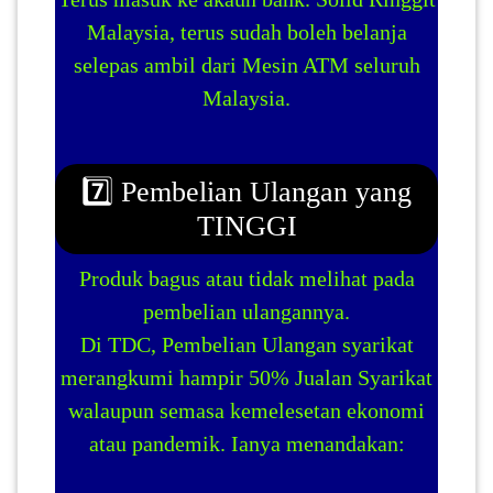
Malaysia, terus sudah boleh belanja
selepas ambil dari Mesin ATM seluruh
Malaysia.
7️⃣ Pembelian Ulangan yang
TINGGI
Produk bagus atau tidak melihat pada
pembelian ulangannya.
Di TDC, Pembelian Ulangan syarikat
merangkumi hampir 50% Jualan Syarikat
walaupun semasa kemelesetan ekonomi
atau pandemik. Ianya menandakan: