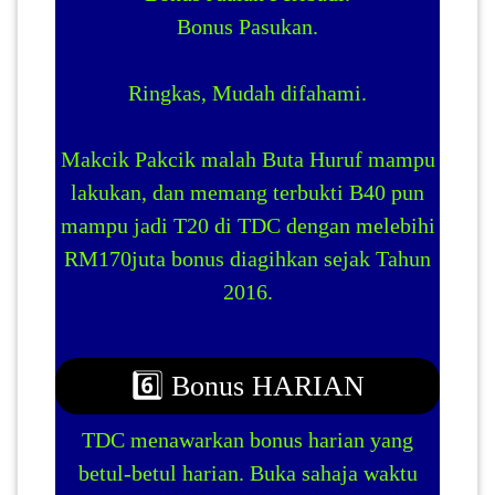
Bonus Pasukan.
Ringkas, Mudah difahami.
Makcik Pakcik malah Buta Huruf mampu
lakukan, dan memang terbukti B40 pun
mampu jadi T20 di TDC dengan melebihi
RM170juta bonus diagihkan sejak Tahun
2016.
6️⃣ Bonus HARIAN
TDC menawarkan bonus harian yang
betul-betul harian. Buka sahaja waktu