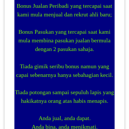
Bonus Jualan Peribadi yang tercapai saat
kami mula menjual dan rekrut ahli baru;
Bonus Pasukan yang tercapai saat kami
mula membina pasukan jualan bermula
dengan 2 pasukan sahaja.
Tiada gimik seribu bonus namun yang
capai sebenarnya hanya sebahagian kecil.
Tiada potongan sampai sepuluh lapis yang
hakikatnya orang atas habis menapis.
Anda jual, anda dapat.
Anda bina, anda menikmati.