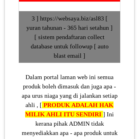
3 ] https://websaya.biz/asl83 [
yuran tahunan - 365 hari setahun ]
[ sistem pendaftaran collect
database untuk followup [ auto
blast email ]
Dalam portal laman web ini semua
produk boleh dimasuk dan juga apa -
apa urus niaga yang di jalankan setiap
ahli , [
PRODUK ADALAH HAK
MILIK AHLI ITU SENDIRI
] Ini
kerana pihak ADMIN tidak
menyediakkan apa - apa produk untuk