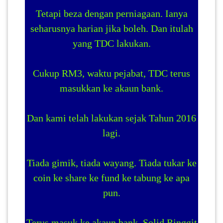
Tetapi beza dengan perniagaan. Ianya
seharusnya harian jika boleh. Dan itulah
yang TDC lakukan.
Cukup RM3, waktu pejabat, TDC terus
masukkan ke akaun bank.
Dan kami telah lakukan sejak Tahun 2016
lagi.
Tiada gimik, tiada wayang. Tiada tukar ke
coin ke share ke fund ke tabung ke apa
pun.
Terus masuk ke akaun bank. Solid Ringgit