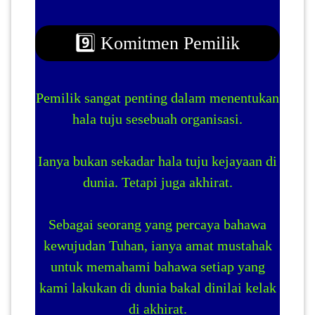
9️⃣ Komitmen Pemilik
Pemilik sangat penting dalam menentukan
hala tuju sesebuah organisasi.
Ianya bukan sekadar hala tuju kejayaan di
dunia. Tetapi juga akhirat.
Sebagai seorang yang percaya bahawa
kewujudan Tuhan, ianya amat mustahak
untuk memahami bahawa setiap yang
kami lakukan di dunia bakal dinilai kelak
di akhirat.