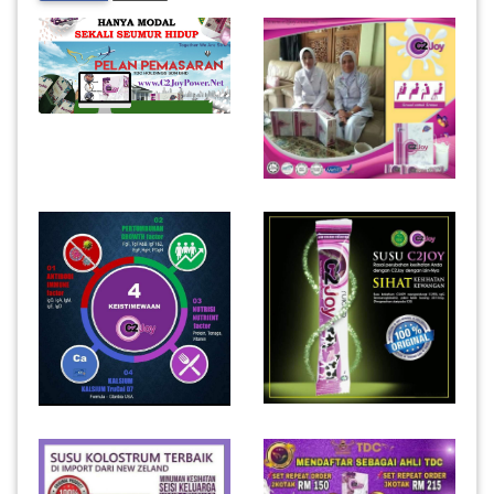
INFAK(0)
TUDUNG(0)
ARTIKEL(14)
PEMBORONG(2)
PRODUK
DIGITAL(29)
MAKANAN(25)
PERNIAGAAN(41)