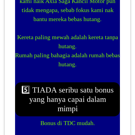
kami naik Axia Saga Kancil Motor pun
tidak mengapa, sebab fokus kami nak
bantu mereka bebas hutang.
Kereta paling mewah adalah kereta tanpa
hutang.
Rumah paling bahagia adalah rumah bebas
hutang.
5️⃣ TIADA seribu satu bonus
yang hanya capai dalam
mimpi
Bonus di TDC mudah.