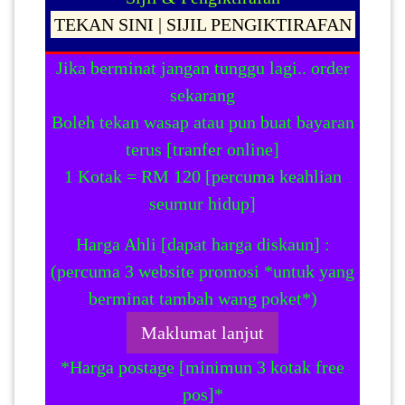
TEKAN SINI | SIJIL PENGIKTIRAFAN
Jika berminat jangan tunggu lagi.. order
sekarang
Boleh tekan wasap atau pun buat bayaran
terus [tranfer online]
1 Kotak = RM 120 [percuma keahlian
seumur hidup]
Harga Ahli [dapat harga diskaun] :
(percuma 3 website promosi *untuk yang
berminat tambah wang poket*)
Maklumat lanjut
*Harga postage [minimun 3 kotak free
pos]*