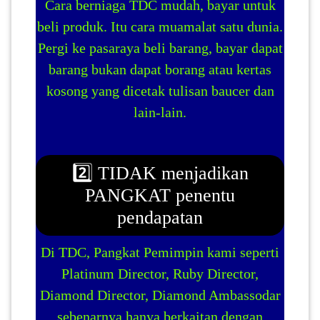
Cara berniaga TDC mudah, bayar untuk
beli produk. Itu cara muamalat satu dunia.
SABAH(0)
Pergi ke pasaraya beli barang, bayar dapat
barang bukan dapat borang atau kertas
SARAWAK(2)
kosong yang dicetak tulisan baucer dan
lain-lain.
JOHOR(8)
2️⃣ TIDAK menjadikan
MELAKA(53)
PANGKAT penentu
pendapatan
PENANG(2)
Di TDC, Pangkat Pemimpin kami seperti
PERLIS(6)
Platinum Director, Ruby Director,
Diamond Director, Diamond Ambassodar
KUALA
sebenarnya hanya berkaitan dengan