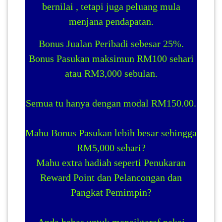
bernilai , tetapi juga peluang mula
menjana pendapatan.
Bonus Jualan Peribadi sebesar 25%.
Bonus Pasukan maksimun RM100 sehari
atau RM3,000 sebulan.
Semua tu hanya dengan modal RM150.00.
Mahu Bonus Pasukan lebih besar sehingga
RM5,000 sehari?
Mahu extra hadiah seperti Penukaran
Reward Point dan Pelancongan dan
Pangkat Pemimpin?