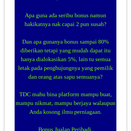
Apa guna ada seribu bonus namun
hakikatnya nak capai 2 pun susah?
Dan apa gunanya bonus sampai 80%
diberikan tetapi yang mudah dapat itu
hanya dialokasikan 5%, lain tu semua
letak pada penghujungnya yang pemilik
dan orang atas sapu semuanya?
TDC mahu bina platform mampu buat,
mampu nikmat, mampu berjaya walaupun
Anda kosong ilmu perniagaan.
Bonus Jualan Peribadi.