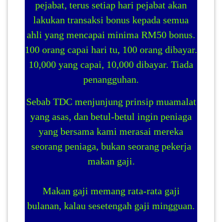
pejabat, terus setiap hari pejabat akan
lakukan transaksi bonus kepada semua
ahli yang mencapai minima RM50 bonus.
100 orang capai hari tu, 100 orang dibayar.
10,000 yang capai, 10,000 dibayar. Tiada
penangguhan.
Sebab TDC menjunjung prinsip muamalat
yang asas, dan betul-betul ingin peniaga
yang bersama kami merasai mereka
seorang peniaga, bukan seorang pekerja
makan gaji.
Makan gaji memang rata-rata gaji
bulanan, kalau sesetengah gaji mingguan.