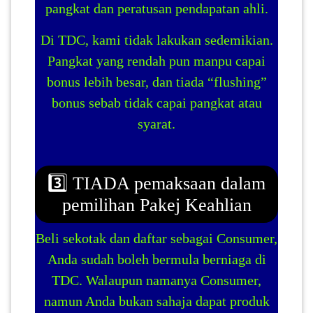
pangkat dan peratusan pendapatan ahli.
Di TDC, kami tidak lakukan sedemikian.
Pangkat yang rendah pun manpu capai
bonus lebih besar, dan tiada “flushing”
bonus sebab tidak capai pangkat atau
syarat.
3️⃣ TIADA pemaksaan dalam
pemilihan Pakej Keahlian
Beli sekotak dan daftar sebagai Consumer,
Anda sudah boleh bermula berniaga di
TDC. Walaupun namanya Consumer,
namun Anda bukan sahaja dapat produk