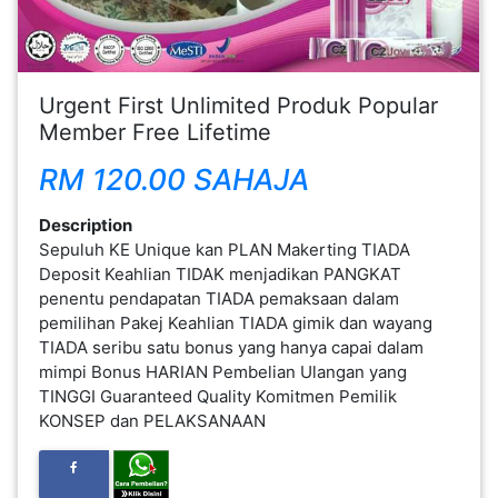
FESYEN
WANITA(0)
Urgent First Unlimited Produk Popular
Member Free Lifetime
KECANTIKAN(7)
RM 120.00 SAHAJA
FESYEN
Description
LELAKI(0)
Sepuluh KE Unique kan PLAN Makerting TIADA
Deposit Keahlian TIDAK menjadikan PANGKAT
penentu pendapatan TIADA pemaksaan dalam
MINYAK
pemilihan Pakej Keahlian TIADA gimik dan wayang
WANGI(8)
TIADA seribu satu bonus yang hanya capai dalam
mimpi Bonus HARIAN Pembelian Ulangan yang
TINGGI Guaranteed Quality Komitmen Pemilik
PENDIDIKAN(19)
KONSEP dan PELAKSANAAN
DERMA
DAN