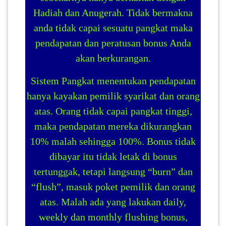
LUMPUR(16)
Hadiah dan Anugerah. Tidak bermakna
anda tidak capai sesuatu pangkat maka
PUTRAJAYA(9)
pendapatan dan peratusan bonus Anda
akan berkurangan.
LABUAN(2)
Sistem Pangkat menentukan pendapatan
hanya kayakan pemilik syarikat dan orang
MALAYSIA(82)
atas. Orang tidak capai pangkat tinggi,
maka pendapatan mereka dikurangkan
10% malah sehingga 100%. Bonus tidak
INDONESIA(1)
dibayar itu tidak letak di bonus
tertunggak, tetapi langsung “burn” dan
SINGAPORE(0)
“flush”, masuk poket pemilik dan orang
atas. Malah ada yang lakukan daily,
BRUNEI(0)
weekly dan monthly flushing bonus,