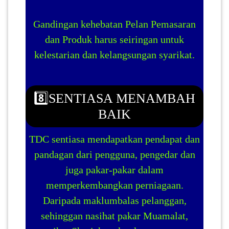
Gandingan kehebatan Pelan Pemasaran
dan Produk harus seiringan untuk
kelestarian dan kelangsungan syarikat.
8️⃣SENTIASA MENAMBAH
BAIK
TDC sentiasa mendapatkan pendapat dan
pandagan dari pengguna, pengedar dan
juga pakar-pakar dalam
memperkembangkan perniagaan.
Daripada maklumbalas pelanggan,
sehinggan nasihat pakar Muamalat,