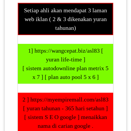
Setiap ahli akan mendapat 3 laman
web iklan ( 2 & 3 dikenakan yuran
tahunan)
1] https://wangcepat.biz/asl83 [
yuran life-time ]
[ sistem autodownline plan metrix 5
x 7 ] [ plan auto pool 5 x 6 ]
2 ] https://myempiremall.com/asl83
[ yuran tahunan - 365 hari setahun ]
[ sistem S E O google ] menaikkan
nama di carian google .