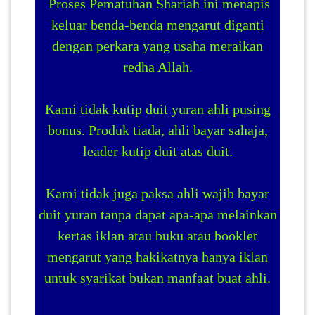
Proses Pematuhan Shariah ini menapis
keluar benda-benda mengarut diganti
PAHANG(13)
dengan perkara yang usaha meraikan
redha Allah.
KELANTAN(22)
Kami tidak kutip duit yuran ahli pusing
bonus. Produk tiada, ahli bayar sahaja,
PERAK(41)
leader kutip duit atas duit.
NEGERI
Kami tidak juga paksa ahli wajib bayar
SEMBILAN(10)
duit yuran tanpa dapat apa-apa melainkan
kertas iklan atau buku atau booklet
KEDAH(13)
mengarut yang hakikatnya hanya iklan
untuk syarikat bukan manfaat buat ahli.
TERENGGANU(12)