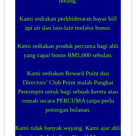
hutang.
Kami sediakan perkhidmatan bayar bill
api air dan lain-lain melalui bonus.
Kami sediakan produk percuma bagi ahli
yang capai bonus RM1,000 sebulan.
Kami sediakan Reward Point dan
Directors’ Club Point malah Pangkat
Pemimpin untuk bagi sebuah kereta atau
rumah secara PERCUMA tanpa perlu
potongan bulanan.
Kami tidak banyak wayang. Kami ajar ahli