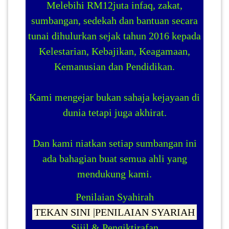
Melebihi RM12juta infaq, zakat,
sumbangan, sedekah dan bantuan secara
tunai dihulurkan sejak tahun 2016 kepada
Kelestarian, Kebajikan, Keagamaan,
Kemanusian dan Pendidikan.
Kami mengejar bukan sahaja kejayaan di
dunia tetapi juga akhirat.
Dan kami niatkan setiap sumbangan ini
ada bahagian buat semua ahli yang
mendukung kami.
Penilaian Syahirah
TEKAN SINI |PENILAIAN SYARIAH
Sijil & Pengiktirafan