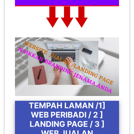
TEMPAH LAMAN /1]
WEB PERIBADI / 2 ]
LANDING PAGE / 3 ]
WEB JUALAN