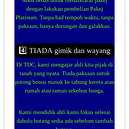
Anda bebas untuk menaiktaraf pakej
dengan lakukan pembelian Pakej
Platinum. Tanpa had tempoh waktu, tanpa
paksaan, hanya dorongan dan galakkan.
4️⃣ TIADA gimik dan wayang
Di TDC, kami mengajar ahli kita pijak di
tanah yang nyata. Tiada paksaan untuk
potong bonus masuk ke tabung kereta atau
rumah atau taman sekebun bunga.
Kami mendidik ahli kami fokus selesai
dahulu hutang sedia ada sebelum tambah