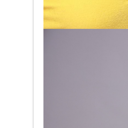
LUMPUR(16)
PUTRAJAYA(9)
LABUAN(2)
MALAYSIA(82)
INDONESIA(1)
SINGAPORE(0)
BRUNEI(0)