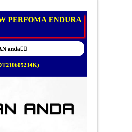
OW PERFOMA ENDURA
 anda👍🏻
NOT210605234K)