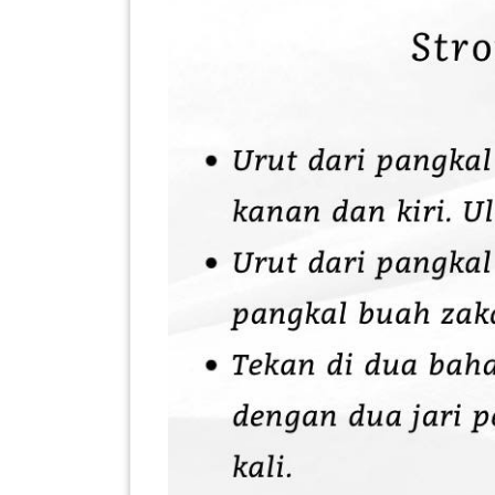
KENDERAAN(6)
ELEKTRONIK(5)
SUKAN/HOBI(2)
PERCUTIAN
&
PELANCONGAN(1)
RUMAH
&
BARANG
PERIBADI(4)