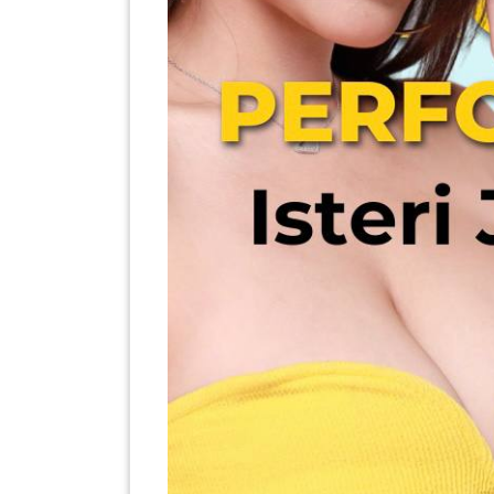
SABAH(0)
SARAWAK(2)
JOHOR(8)
MELAKA(53)
PENANG(2)
PERLIS(6)
KUALA