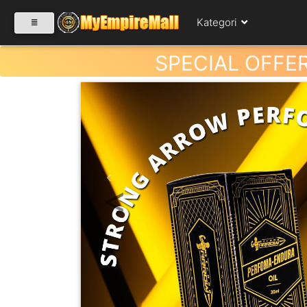
Kategori
SPECIAL OFFE
SELECT CATEGORY
PRODUK(0)
Previous
BABIES(0)
KESIHATAN(80)
PERNIAGAAN
RUNCIT(1)