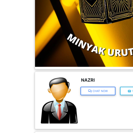
FESYEN
WANITA(0)
KECANTIKAN(7)
FESYEN
LELAKI(0)
NAZRI
MINYAK
WANGI(8)
CHAT NOW
V
PENDIDIKAN(19)
DERMA
DAN