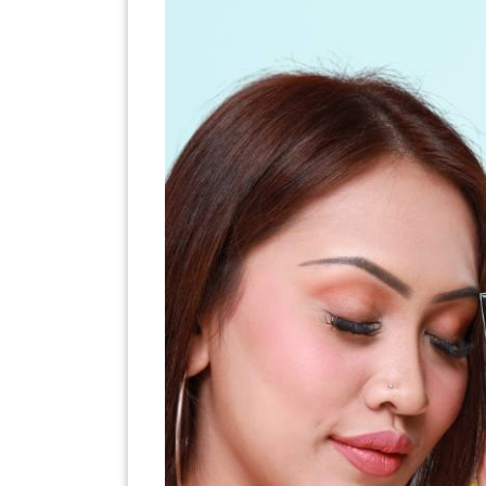
PAHANG(13)
KELANTAN(22)
PERAK(41)
NEGERI
SEMBILAN(10)
KEDAH(13)
TERENGGANU(12)