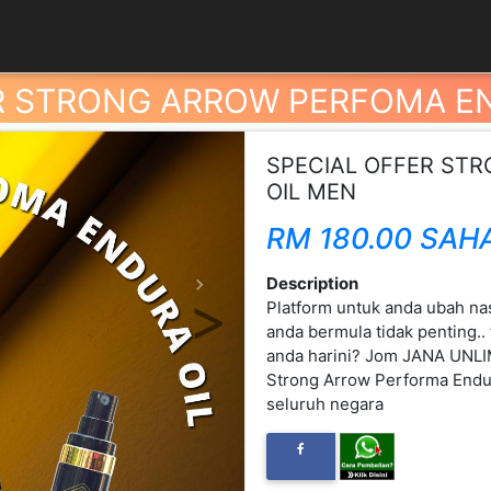
R STRONG ARROW PERFOMA E
SPECIAL OFFER ST
OIL MEN
RM 180.00 SAH
Description
Next
Platform untuk anda ubah na
anda bermula tidak penting.
anda harini? Jom JANA UNL
Strong Arrow Performa Endur
seluruh negara