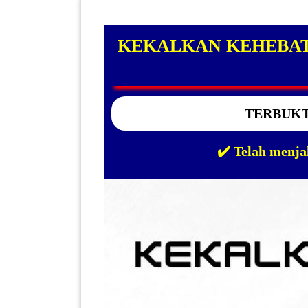
INFAK(0)
KEKALKAN KEHEBAT
TUDUNG(0)
ARTIKEL(14)
TERBUKTI
PEMBORONG(2)
✔️ Telah menj
PRODUK
DIGITAL(29)
MAKANAN(25)
PERNIAGAAN(41)