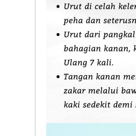
PEKERJAAN(0)
SERVIS(17)
HARTA
BENDA(1)
LAIN-
LAIN
KEPERLUAN(16)
SELECT NEGERI
SELANGOR(37)