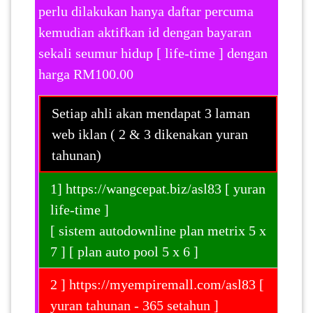
perlu dilakukan hanya daftar percuma
kemudian aktifkan id dengan bayaran
sekali seumur hidup [ life-time ] dengan
harga RM100.00
Setiap ahli akan mendapat 3 laman
web iklan ( 2 & 3 dikenakan yuran
tahunan)
1] https://wangcepat.biz/asl83 [ yuran
life-time ]
[ sistem autodownline plan metrix 5 x
7 ] [ plan auto pool 5 x 6 ]
2 ] https://myempiremall.com/asl83 [
yuran tahunan - 365 setahun ]