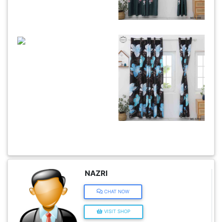
KENDERAAN(6)
ELEKTRONIK(5)
SUKAN/HOBI(2)
PERCUTIAN
&
PELANCONGAN(1)
RUMAH
NAZRI
&
BARANG
CHAT NOW
PERIBADI(4)
VISIT SHOP