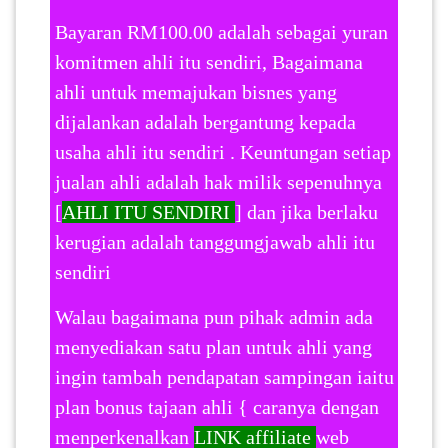
Bayaran RM100.00 adalah sebagai yuran
komitmen ahli itu sendiri, Bagaimana
ahli untuk memajukan bisnes yang
dijalankan adalah bergantung kepada
usaha ahli itu sendiri . Keuntungan setiap
jualan ahli adalah hak milik sepenuhnya
[
AHLI ITU SENDIRI
] dan jika berlaku
kerugian adalah tanggungjawab ahli itu
sendiri
Walau bagaimana pun pihak admin ada
menyediakan satu plan untuk ahli yang
ingin tambah pendapatan sampingan iaitu
plan bonus tajaan ahli { caranya dengan
menperkenalkan
LINK affiliate
web