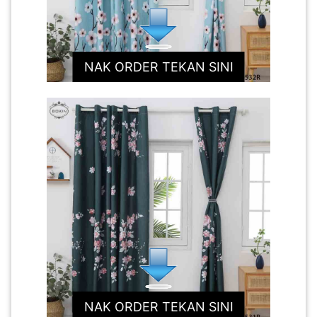
LUMPUR(16)
PUTRAJAYA(9)
NAK ORDER TEKAN SINI
LABUAN(2)
MALAYSIA(82)
INDONESIA(1)
SINGAPORE(0)
BRUNEI(0)
NAK ORDER TEKAN SINI