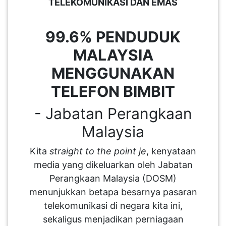
TELEKOMUNIKASI DAN EMAS
PAHANG(13)
99.6% PENDUDUK
MALAYSIA
KELANTAN(22)
MENGGUNAKAN
TELEFON BIMBIT
PERAK(41)
- Jabatan Perangkaan
Malaysia
NEGERI
SEMBILAN(10)
Kita
straight to the point je
, kenyataan
media yang dikeluarkan oleh Jabatan
Perangkaan Malaysia (DOSM)
KEDAH(13)
menunjukkan betapa besarnya pasaran
telekomunikasi di negara kita ini,
TERENGGANU(12)
sekaligus menjadikan perniagaan