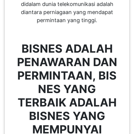
didalam dunia telekomunikasi adalah
SABAH(0)
diantara perniagaan yang mendapat
permintaan yang tinggi.
SARAWAK(2)
BISNES ADALAH
JOHOR(8)
PENAWARAN DAN
MELAKA(53)
PERMINTAAN, BIS
NES YANG
PENANG(2)
TERBAIK ADALAH
PERLIS(6)
BISNES YANG
MEMPUNYAI
KUALA