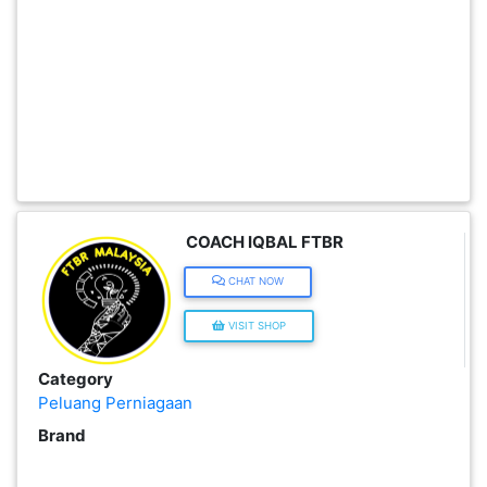
INFAK(0)
TUDUNG(0)
ARTIKEL(14)
PEMBORONG(2)
COACH IQBAL FTBR
CHAT NOW
PRODUK
DIGITAL(29)
VISIT SHOP
Category
MAKANAN(25)
Peluang Perniagaan
Brand
PERNIAGAAN(41)