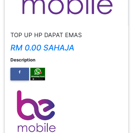
FESYEN
WANITA(0)
TOP UP HP DAPAT EMAS
KECANTIKAN(7)
RM 0.00 SAHAJA
FESYEN
Description
LELAKI(0)
MINYAK
WANGI(8)
PENDIDIKAN(19)
DERMA
DAN