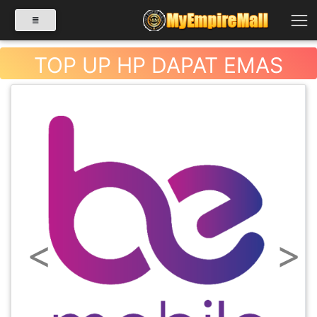
TOP UP HP DAPAT EMAS
SELECT CATEGORY
PRODUK(0)
BABIES(0)
KESIHATAN(80)
Previous
Next
PERNIAGAAN
RUNCIT(1)