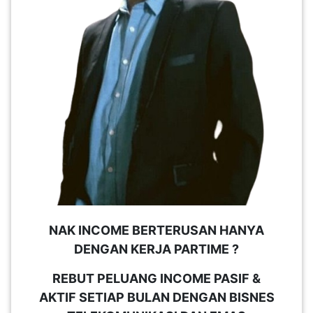
PEKERJAAN(0)
SERVIS(17)
HARTA
BENDA(1)
LAIN-
LAIN
KEPERLUAN(16)
NAK INCOME BERTERUSAN HANYA
DENGAN KERJA PARTIME ?
SELECT NEGERI
REBUT PELUANG INCOME PASIF &
AKTIF SETIAP BULAN DENGAN BISNES
SELANGOR(37)