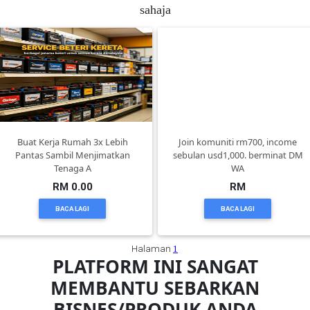
sahaja
FESYEN
WANITA(0)
KECANTIKAN(7)
Buat Kerja Rumah 3x Lebih
Join komuniti rm700, income
FESYEN
Pantas Sambil Menjimatkan
sebulan usd1,000. berminat DM
LELAKI(0)
Tenaga A
WA
RM 0.00
RM
MINYAK
BACA LAGI
BACA LAGI
WANGI(8)
Halaman
1
PLATFORM INI SANGAT
PENDIDIKAN(19)
MEMBANTU SEBARKAN
BISNES/PRODUK ANDA
DERMA