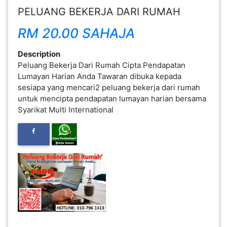
PELUANG BEKERJA DARI RUMAH
FESYEN
RM 20.00 SAHAJA
WANITA(0)
Description
KECANTIKAN(7)
Peluang Bekerja Dari Rumah Cipta Pendapatan
Lumayan Harian Anda Tawaran dibuka kepada
sesiapa yang mencari2 peluang bekerja dari rumah
FESYEN
untuk mencipta pendapatan lumayan harian bersama
LELAKI(0)
Syarikat Multi International
MINYAK
WANGI(8)
PENDIDIKAN(19)
DERMA
DAN