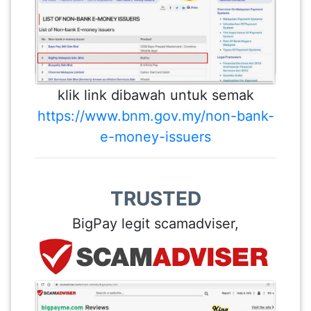
klik link dibawah untuk semak
https://www.bnm.gov.my/non-bank-
e-money-issuers
TRUSTED
BigPay legit scamadviser,