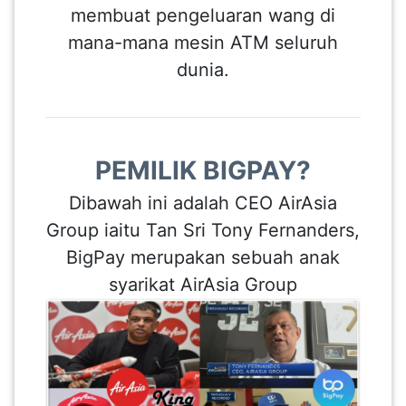
membuat pengeluaran wang di
LUMPUR(16)
mana-mana mesin ATM seluruh
dunia.
PUTRAJAYA(9)
LABUAN(2)
PEMILIK BIGPAY?
MALAYSIA(82)
Dibawah ini adalah CEO AirAsia
Group iaitu Tan Sri Tony Fernanders,
BigPay merupakan sebuah anak
INDONESIA(1)
syarikat AirAsia Group
SINGAPORE(0)
BRUNEI(0)