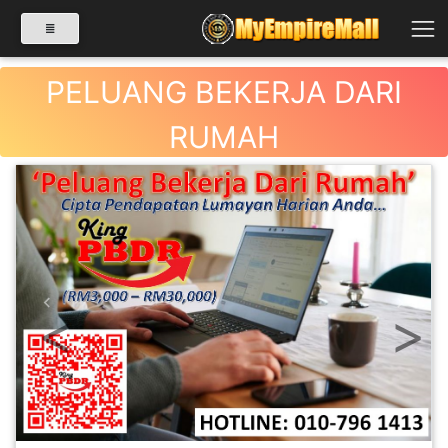
PELUANG BEKERJA DARI
RUMAH
SELECT CATEGORY
PRODUK(0)
BABIES(0)
Previous
Next
KESIHATAN(80)
PERNIAGAAN
RUNCIT(1)