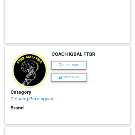
INFAK(0)
TUDUNG(0)
ARTIKEL(14)
COACH IQBAL FTBR
PEMBORONG(2)
CHAT NOW
VISIT SHOP
PRODUK
DIGITAL(29)
Category
Peluang Perniagaan
Brand
MAKANAN(25)
PERNIAGAAN(41)