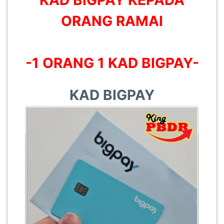
KAD BIGPAY KEPADA
ORANG RAMAI
-1 ORANG 1 KAD BIGPAY-
KAD BIGPAY