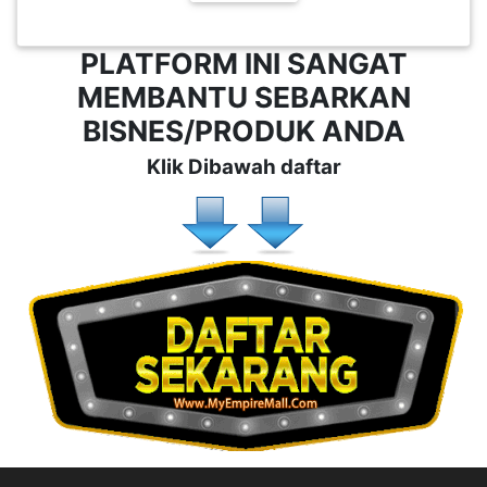
PLATFORM INI SANGAT
MEMBANTU SEBARKAN
BISNES/PRODUK ANDA
Klik Dibawah daftar