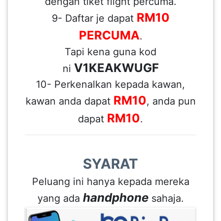
dengan tiket flight percuma.
RM10
9- Daftar je dapat
PERCUMA
.
Tapi kena guna kod
V1KEAKWUGF
ni
10- Perkenalkan kepada kawan,
RM10
kawan anda dapat
, anda pun
RM10
dapat
.
SYARAT
Peluang ini hanya kepada mereka
handphone
yang ada
sahaja.