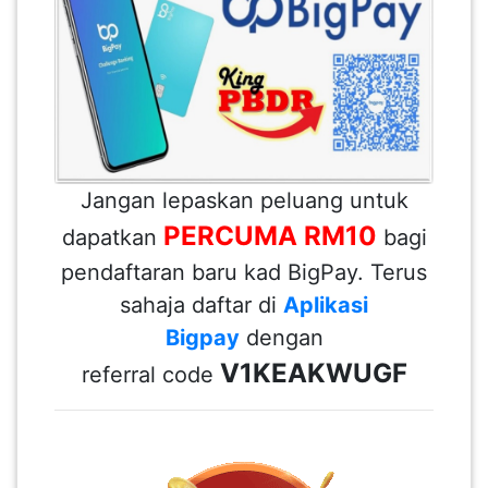
Jangan lepaskan peluang untuk
PERCUMA RM10
dapatkan
bagi
pendaftaran baru kad BigPay. Terus
sahaja daftar di
Aplikasi
Bigpay
dengan
V1KEAKWUGF
referral code