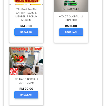
TAMBAH SAHAM
AKHIRAT SAMBIL
MEMBELI PRODUK
K-ZACT GLOBAL (M)
MUSLIM
SDN.BHD
RM 0.00
RM 0.00
BACA LAGI
BACA LAGI
PELUANG BEKERJA
DARI RUMAH
RM 20.00
BACA LAGI