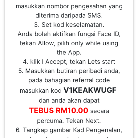
masukkan nombor pengesahan yang
diterima daripada SMS.
3. Set kod keselamatan.
Anda boleh aktifkan fungsi Face ID,
tekan Allow, pilih only while using
the App.
4. klik I Accept, tekan Lets start
5. Masukkan butiran peribadi anda,
pada bahagian referral code
V1KEAKWUGF
masukkan kod
dan anda akan dapat
TEBUS RM10.00
secara
percuma. Tekan Next.
6. Tangkap gambar Kad Pengenalan,