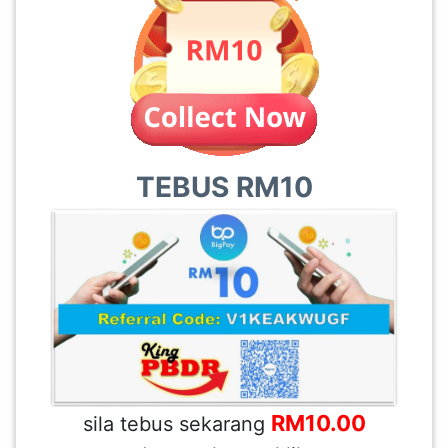
TEBUS RM10
RM10.00
sila tebus sekarang