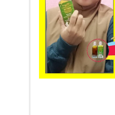
SABAH(0)
SARAWAK(2)
JOHOR(8)
MELAKA(53)
PENANG(2)
PERLIS(6)
KUALA