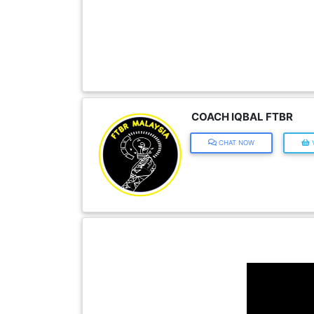
FESYEN
WANITA(0)
KECANTIKAN(7)
COACH IQBAL FTBR
FESYEN
CHAT NOW
V
LELAKI(0)
MINYAK
WANGI(8)
PENDIDIKAN(19)
DERMA
DAN