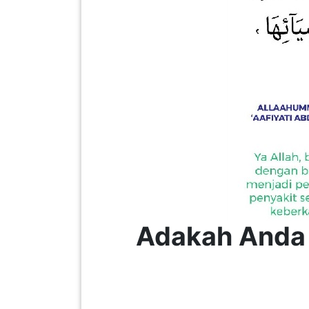
KENDERAAN(6)
ELEKTRONIK(5)
SUKAN/HOBI(2)
PERCUTIAN
&
PELANCONGAN(1)
Adakah Anda
RUMAH
&
BARANG
PERIBADI(4)