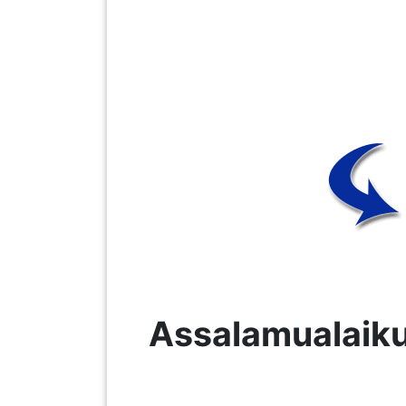
LUMPUR(16)
PUTRAJAYA(9)
LABUAN(2)
MALAYSIA(82)
INDONESIA(1)
SINGAPORE(0)
Assalamualaiku
BRUNEI(0)