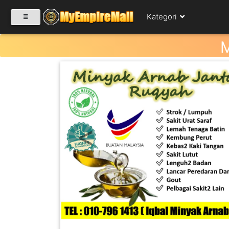
Kategori
SELECT CATEGORY
PRODUK(0)
Previous
BABIES(0)
KESIHATAN(80)
PERNIAGAAN
RUNCIT(1)