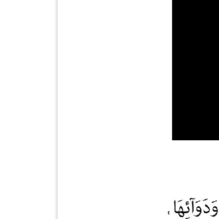
INFAK(0)
TUDUNG(0)
ARTIKEL(14)
PEMBORONG(2)
PRODUK
DIGITAL(29)
MAKANAN(25)
PERNIAGAAN(41)