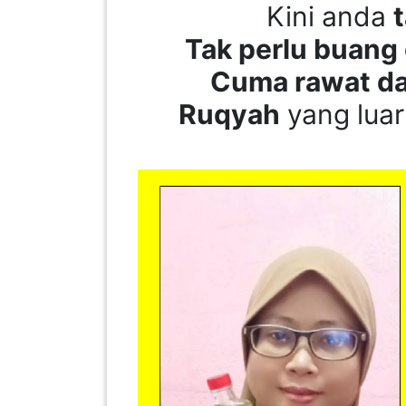
Kini anda
Tak perlu buang 
PAHANG(13)
Cuma rawat da
Ruqyah
yang luar
KELANTAN(22)
PERAK(41)
NEGERI
SEMBILAN(10)
KEDAH(13)
TERENGGANU(12)