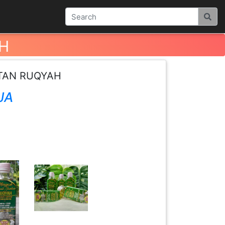
H
TAN RUQYAH
JA