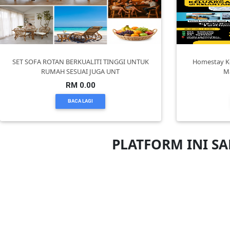
PEKERJAAN(0)
SERVIS(17)
SET SOFA ROTAN BERKUALITI TINGGI UNTUK
Homestay Ko
RUMAH SESUAI JUGA UNT
M
RM 0.00
HARTA
BENDA(1)
BACA LAGI
LAIN-
PLATFORM INI S
LAIN
KEPERLUAN(16)
SELECT
NEGERI