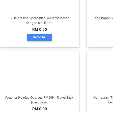
DAN
INFAK(0)
Villa presint 8 percutian keluarga besar
Penginapan V
dengan 6 bilik tidu
TUDUNG(0)
RM 0.00
BACA LAGI
ARTIKEL(14)
PEMBORONG(2)
PRODUK
DIGITAL(29)
MAKANAN(25)
Voucher Holiday Oversea RM599 – Travel Bijak,
Homestay [7
Jimat Besar,
Le
RM 0.00
PERNIAGAAN(41)