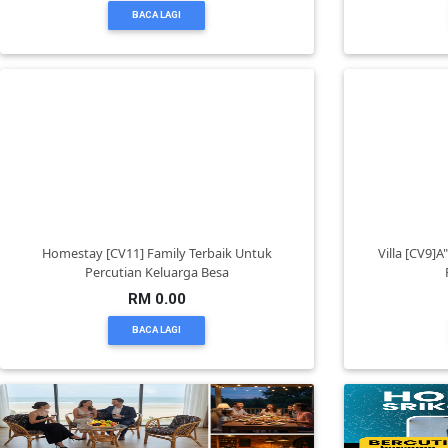
BACA LAGI
KENDERAAN(6)
ELEKTRONIK(5)
SUKAN/HOBI(2)
PERCUTIAN
Homestay [CV11] Family Terbaik Untuk
Villa [CV9]A
Percutian Keluarga Besa
&
PELANCONGAN(1)
RM 0.00
BACA LAGI
RUMAH
&
BARANG
PERIBADI(4)