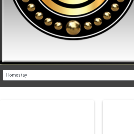
FESYEN
WANITA(0)
KECANTIKAN(7)
FESYEN
LELAKI(0)
MINYAK
WANGI(8)
PENDIDIKAN(19)
DERMA