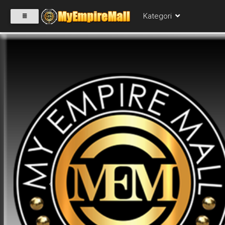
Kategori
SELECT
CATEGORY
PRODUK(0)
BABIES(0)
KESIHATAN(80)
Previous
PERNIAGAAN
RUNCIT(1)