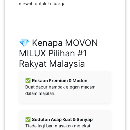
mewah untuk keluarga.
SABAH(0)
SARAWAK(2)
💎 Kenapa MOVON
JOHOR(8)
MILUX Pilihan #1
Rakyat Malaysia
MELAKA(53)
✅
Rekaan Premium & Moden
Buat dapur nampak elegan macam
PENANG(2)
dalam majalah.
PERLIS(6)
✅
Sedutan Asap Kuat & Senyap
Tiada lagi bau masakan melekat —
KUALA