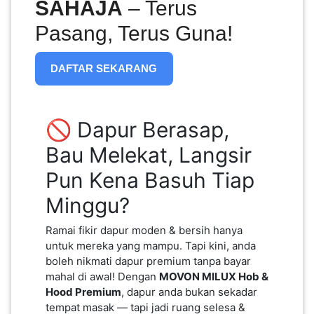
SAHAJA
– Terus
Pasang, Terus Guna!
PAHANG(13)
DAFTAR SEKARANG
KELANTAN(22)
🚫 Dapur Berasap,
PERAK(41)
Bau Melekat, Langsir
Pun Kena Basuh Tiap
NEGERI
Minggu?
SEMBILAN(10)
Ramai fikir dapur moden & bersih hanya
untuk mereka yang mampu. Tapi kini, anda
KEDAH(13)
boleh nikmati dapur premium tanpa bayar
mahal di awal! Dengan
MOVON MILUX Hob &
Hood Premium
, dapur anda bukan sekadar
TERENGGANU(12)
tempat masak — tapi jadi ruang selesa &