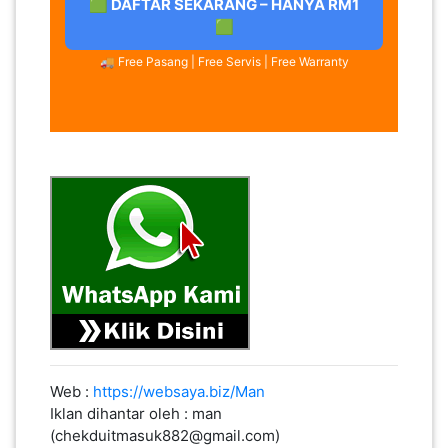
🟩 DAFTAR SEKARANG – HANYA RM1
🟩
🚚 Free Pasang | Free Servis | Free Warranty
Web :
https://websaya.biz/Man
Iklan dihantar oleh : man
(chekduitmasuk882@gmail.com)