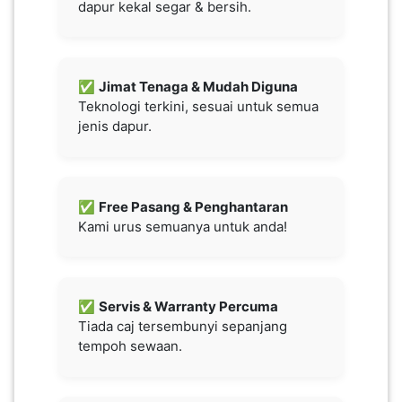
dapur kekal segar & bersih.
LUMPUR(16)
PUTRAJAYA(9)
✅
Jimat Tenaga & Mudah Diguna
Teknologi terkini, sesuai untuk semua
jenis dapur.
LABUAN(2)
MALAYSIA(82)
✅
Free Pasang & Penghantaran
Kami urus semuanya untuk anda!
INDONESIA(1)
✅
Servis & Warranty Percuma
SINGAPORE(0)
Tiada caj tersembunyi sepanjang
tempoh sewaan.
BRUNEI(0)