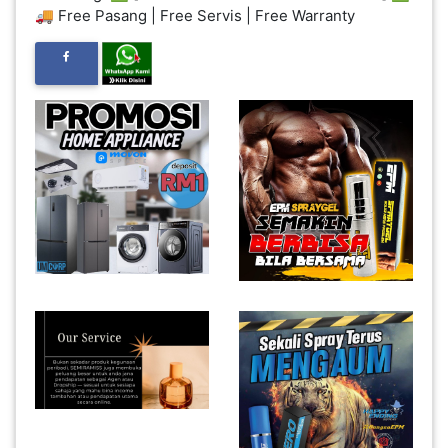
🚚 Free Pasang | Free Servis | Free Warranty
INFAK(0)
TUDUNG(0)
ARTIKEL(14)
PEMBORONG(2)
PRODUK
DIGITAL(29)
MAKANAN(25)
PERNIAGAAN(41)