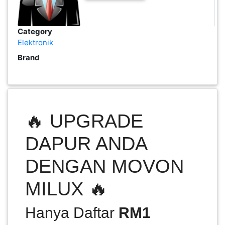
PEKERJAAN(0)
Category
Elektronik
SERVIS(17)
Brand
HARTA
BENDA(1)
🔥 UPGRADE
LAIN-
LAIN
DAPUR ANDA
KEPERLUAN(16)
DENGAN MOVON
MILUX 🔥
SELECT NEGERI
Hanya Daftar
RM1
SELANGOR(37)