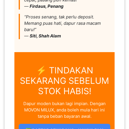
—
Firdaus, Penang
“Proses senang, tak perlu deposit.
Memang puas hati, dapur rasa macam
baru!”
—
Siti, Shah Alam
⚡ TINDAKAN
SEKARANG SEBELUM
STOK HABIS!
Dapur moden bukan lagi impian. Dengan
MOVON MILUX, anda boleh mula hari ini
tanpa beban bayaran awal.