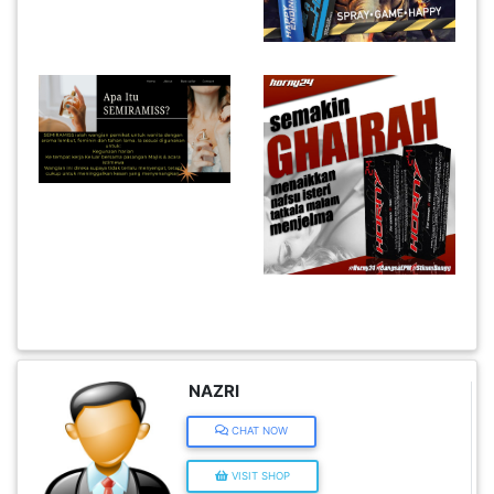
KENDERAAN(6)
ELEKTRONIK(5)
SUKAN/HOBI(2)
PERCUTIAN
&
PELANCONGAN(1)
RUMAH
NAZRI
&
BARANG
CHAT NOW
PERIBADI(4)
VISIT SHOP