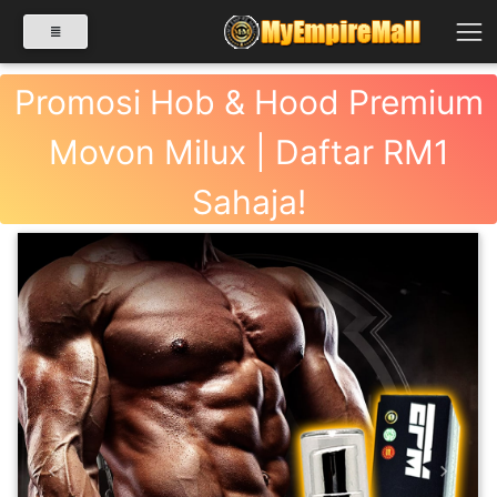
Promosi Hob & Hood Premium
Movon Milux | Daftar RM1
SELECT CATEGORY
Sahaja!
PRODUK(0)
BABIES(0)
KESIHATAN(80)
PERNIAGAAN
RUNCIT(1)
Previous
Next