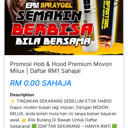
FESYEN
WANITA(0)
KECANTIKAN(7)
FESYEN
LELAKI(0)
Promosi Hob & Hood Premium Movon
Milux | Daftar RM1 Sahaja!
MINYAK
RM 0.00 SAHAJA
WANGI(8)
Description
⚡ TINDAKAN SEKARANG SEBELUM STOK HABIS!
PENDIDIKAN(19)
Dapur moden bukan lagi impian. Dengan MOVON
MILUX, anda boleh mula hari ini tanpa beban bayaran
awal. 👉 Klik Butang Di Bawah Untuk Daftar
DERMA
Sekarang! 🟩 [DAFTAR SEKARANG – HANYA RM1] 🟩
DAN