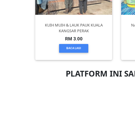
PEKERJAAN(0)
KUIH MUIH & LAUK PAUK KUALA
N
KANGSAR PERAK
SERVIS(17)
RM 3.00
BACA LAGI
HARTA
BENDA(1)
PLATFORM INI S
LAIN-
LAIN
KEPERLUAN(16)
SELECT
NEGERI