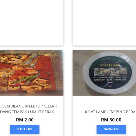
Modal cuma RM2, bahan prom
𝐓𝐀𝐖𝐀𝐑𝐀𝐍 𝐊𝐇𝐀𝐒 𝐁𝐔𝐀�
semua lengkap, support 24 j
RM 0.00
RM 0.00
BACA LAGI
BACA LAGI
I SEMBILANG MELETOP GILERR
ADANG TEMBAK LUMUT PERAK
KILAT LAMPU TAIPING PERA
RM 2.00
RM 30.00
BACA LAGI
BACA LAGI