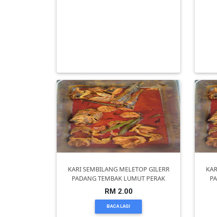
DAN
Kelapa Segar Pilihan Ramai – Wangi,
INFAK(0)
Manis & Berkualiti
RM 5.00
TUDUNG(0)
BACA LAGI
ARTIKEL(14)
PEMBORONG(2)
PRODUK
DIGITAL(29)
KARI SEMBILANG MELETOP GILERR
KAR
PADANG TEMBAK LUMUT PERAK
P
MAKANAN(25)
RM 2.00
BACA LAGI
PERNIAGAAN(41)