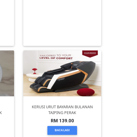
ote
KARI SEMBILANG MELETOP GILERR
am
PADANG TEMBAK LUMUT PERAK
RM 2.00
BACA LAGI
KERUSI URUT BAYARAN BULANAN
K
TAIPING PERAK
RM 139.00
BACA LAGI