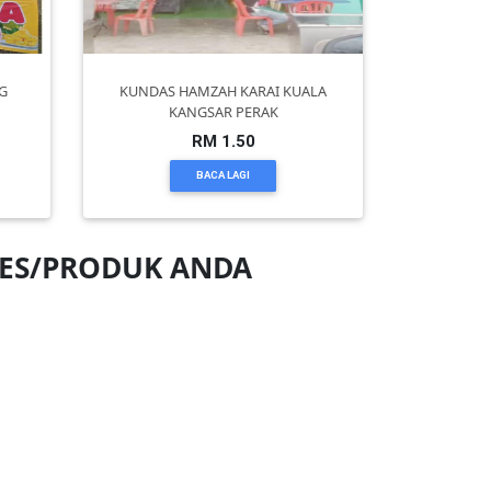
G
KUNDAS HAMZAH KARAI KUALA
KANGSAR PERAK
RM 1.50
BACA LAGI
NES/PRODUK ANDA