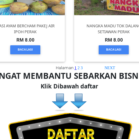
ASI AYAM BERCHAM PAKEJ AIR
NANGKA MADU TOK DALAN
IPOH PERAK
SETIAWAN PERAK
RM 8.00
RM 8.00
BACA LAGI
BACA LAGI
Halaman
1
2
3
NEXT
ANGAT MEMBANTU SEBARKAN BIS
Klik Dibawah daftar