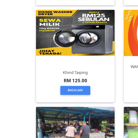
KENDERAAN(6)
ELEKTRONIK(5)
SUKAN/HOBI(2)
WAR
Khind Taiping
PERCUTIAN
RM 125.00
&
BACA LAGI
PELANCONGAN(1)
RUMAH
&
BARANG
PERIBADI(4)