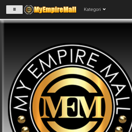
Kategori
SELECT
CATEGORY
PRODUK(0)
BABIES(0)
KESIHATAN(80)
Previous
PERNIAGAAN
RUNCIT(1)