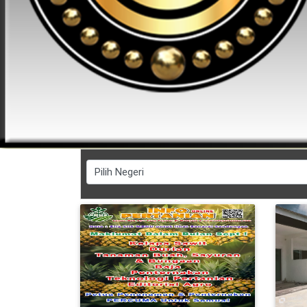
FESYEN
WANITA(0)
KECANTIKAN(7)
FESYEN
LELAKI(0)
MINYAK
WANGI(8)
PENDIDIKAN(19)
DERMA