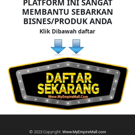
PLATFORM INI SANGAT
TERENGGANU(12)
MEMBANTU SEBARKAN
BISNES/PRODUK ANDA
SABAH(0)
Klik Dibawah daftar
SARAWAK(2)
JOHOR(8)
MELAKA(53)
PENANG(2)
PERLIS(6)
© 2023 Copyright:
Www.MyEmpireMall.com