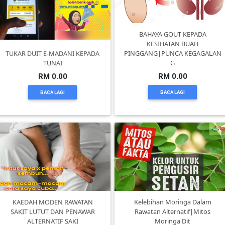
PEKERJAAN(0)
BAHAYA GOUT KEPADA
KESIHATAN BUAH
SERVIS(17)
TUKAR DUIT E-MADANI KEPADA
PINGGANG|PUNCA KEGAGALAN
TUNAI
G
RM 0.00
RM 0.00
HARTA
BACA LAGI
BACA LAGI
BENDA(1)
LAIN-
LAIN
KEPERLUAN(16)
SELECT
KAEDAH MODEN RAWATAN
Kelebihan Moringa Dalam
NEGERI
SAKIT LUTUT DAN PENAWAR
Rawatan Alternatif|Mitos
ALTERNATIF SAKI
Moringa Dit