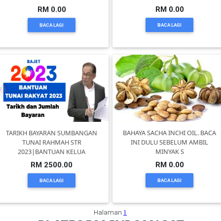
RM 0.00
RM 0.00
SELANGOR(37)
BACA LAGI
BACA LAGI
PAHANG(13)
KELANTAN(22)
PERAK(41)
TARIKH BAYARAN SUMBANGAN
BAHAYA SACHA INCHI OIL. BACA
TUNAI RAHMAH STR
INI DULU SEBELUM AMBIL
NEGERI
2023|BANTUAN KELUA
MINYAK S
SEMBILAN(10)
RM 2500.00
RM 0.00
BACA LAGI
BACA LAGI
KEDAH(13)
Halaman
1