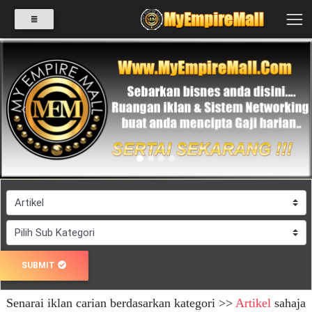
SELECT
CATEGORY
Previous
Next
PRODUK(0)
BABIES(0)
KESIHATAN(80)
SUBMIT
PERNIAGAAN
Senarai iklan carian berdasarkan kategori >>
Artikel
sahaja
RUNCIT(1)