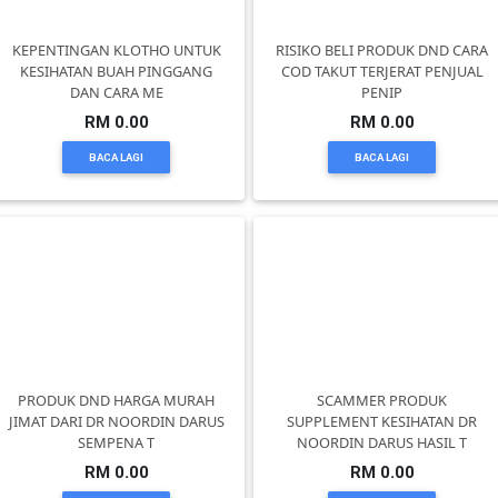
DAN
INFAK(0)
KEPENTINGAN KLOTHO UNTUK
RISIKO BELI PRODUK DND CARA
KESIHATAN BUAH PINGGANG
COD TAKUT TERJERAT PENJUAL
DAN CARA ME
PENIP
TUDUNG(0)
RM 0.00
RM 0.00
BACA LAGI
BACA LAGI
ARTIKEL(14)
PEMBORONG(2)
PRODUK
DIGITAL(29)
PRODUK DND HARGA MURAH
SCAMMER PRODUK
JIMAT DARI DR NOORDIN DARUS
SUPPLEMENT KESIHATAN DR
MAKANAN(25)
SEMPENA T
NOORDIN DARUS HASIL T
RM 0.00
RM 0.00
PERNIAGAAN(41)