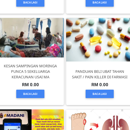
BACA LAGI
BACA LAGI
KENDERAAN(6)
ELEKTRONIK(5)
SUKAN/HOBI(2)
KESAN SAMPINGAN MORINGA
PUNCA 5 SEKELUARGA
PANDUAN BELI UBAT TAHAN
PERCUTIAN
KERACUNAN USAI MA
SAKIT / PAIN KILLER DI FARMASI
&
RM 0.00
RM 0.00
PELANCONGAN(1)
BACA LAGI
BACA LAGI
RUMAH
&
BARANG
PERIBADI(4)