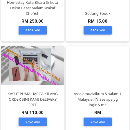
Homestay Kota Bharu Srikota
DAN
Dekat Pasar Malam Wakaf
INFAK(0)
Che Yeh
Gedung Ebook
RM 250.00
RM 15.00
BACA LAGI
BACA LAGI
TUDUNG(0)
ARTIKEL(14)
PEMBORONG(2)
PRODUK
DIGITAL(29)
KASUT PUMA HARGA KILANG
Assalamualaikum & salam 1
ORDER SINI KAMI DELIVERY
Malaysia..!?? Sesiapa yg
FREE
ingin& me
MAKANAN(25)
RM 110.00
RM
BACA LAGI
BACA LAGI
PERNIAGAAN(41)