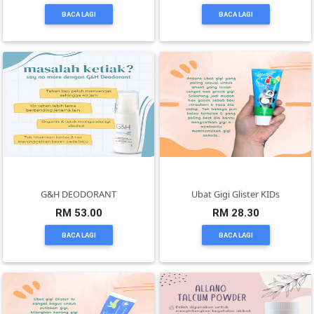
BACA LAGI
BACA LAGI
SELANGOR(37)
PAHANG(13)
KELANTAN(22)
PERAK(41)
G&H DEODORANT
Ubat Gigi Glister KIDs
RM 53.00
RM 28.30
NEGERI
SEMBILAN(10)
BACA LAGI
BACA LAGI
KEDAH(13)