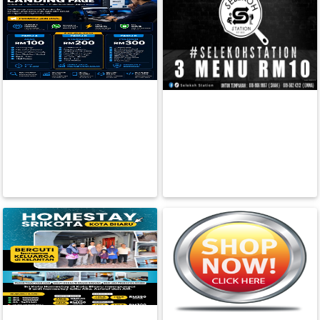
Design Gempak, Poket Tak
Koyak! Biar Bisnes Nampak
SELEKOH STATION PCB KOTA
FESYEN
Mewah Wal
BAHRU
WANITA(0)
RM 0.00
RM 10.00
BACA LAGI
BACA LAGI
KECANTIKAN(7)
FESYEN
LELAKI(0)
MINYAK
WANGI(8)
PENDIDIKAN(19)
DERMA