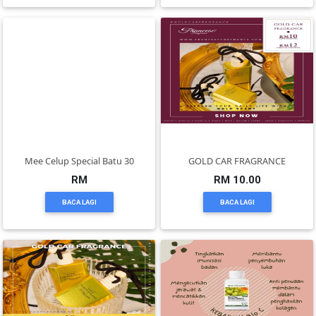
KENDERAAN(6)
ELEKTRONIK(5)
SUKAN/HOBI(2)
Mee Celup Special Batu 30
GOLD CAR FRAGRANCE
PERCUTIAN
RM
RM 10.00
&
BACA LAGI
BACA LAGI
PELANCONGAN(1)
RUMAH
&
BARANG
PERIBADI(4)