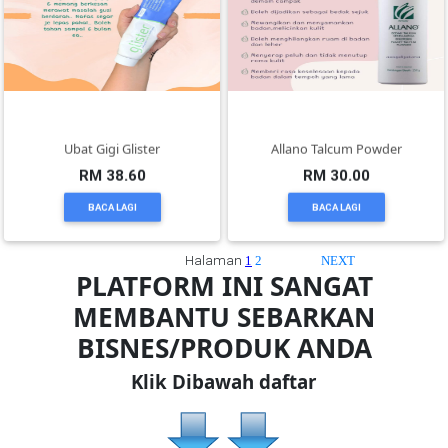
TERENGGANU(12)
SABAH(0)
Ubat Gigi Glister
Allano Talcum Powder
SARAWAK(2)
RM 38.60
RM 30.00
BACA LAGI
BACA LAGI
JOHOR(8)
Halaman
1
2
NEXT
PLATFORM INI SANGAT
MELAKA(53)
MEMBANTU SEBARKAN
BISNES/PRODUK ANDA
PENANG(2)
Klik Dibawah daftar
PERLIS(6)