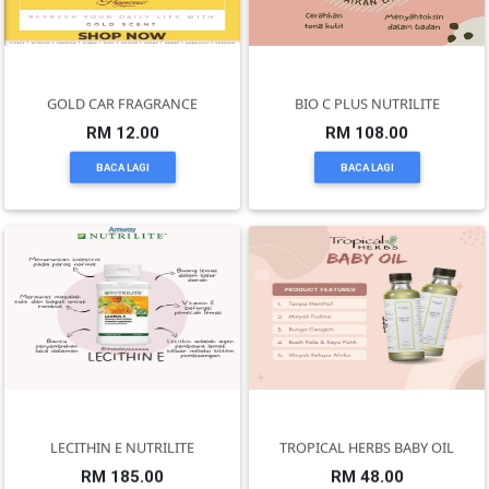
PEKERJAAN(0)
GOLD CAR FRAGRANCE
BIO C PLUS NUTRILITE
SERVIS(17)
RM 12.00
RM 108.00
BACA LAGI
BACA LAGI
HARTA
BENDA(1)
LAIN-
LAIN
KEPERLUAN(16)
SELECT
LECITHIN E NUTRILITE
TROPICAL HERBS BABY OIL
NEGERI
RM 185.00
RM 48.00