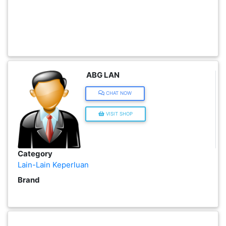
INFAK(0)
TUDUNG(0)
ABG LAN
ARTIKEL(14)
CHAT NOW
PEMBORONG(2)
VISIT SHOP
PRODUK
DIGITAL(29)
Category
Lain-Lain Keperluan
Brand
MAKANAN(25)
PERNIAGAAN(41)