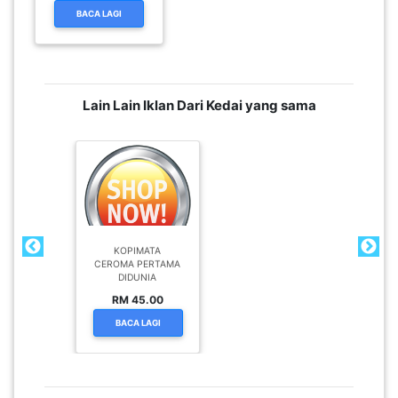
BACA LAGI
PAHANG(13)
Lain Lain Iklan Dari Kedai yang sama
KELANTAN(22)
PERAK(41)
NEGERI
KOPIMATA
SEMBILAN(10)
CEROMA PERTAMA
DIDUNIA
RM 45.00
KEDAH(13)
BACA LAGI
TERENGGANU(12)