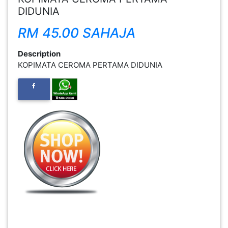
DIDUNIA
FESYEN
RM 45.00 SAHAJA
WANITA(0)
Description
KECANTIKAN(7)
KOPIMATA CEROMA PERTAMA DIDUNIA
FESYEN
LELAKI(0)
MINYAK
WANGI(8)
PENDIDIKAN(19)
DERMA
DAN