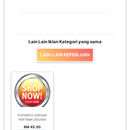
PEKERJAAN(0)
SERVIS(17)
Lain Lain Iklan Kategori yang sama
HARTA
BENDA(1)
LAIN-LAIN KEPERLUAN
LAIN-
LAIN
KEPERLUAN(16)
SELECT NEGERI
KOPIMATA CEROMA
PERTAMA DIDUNIA
RM 45.00
SELANGOR(37)