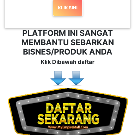
LUMPUR(16)
KLIK SINI
PUTRAJAYA(9)
PLATFORM INI SANGAT
MEMBANTU SEBARKAN
LABUAN(2)
BISNES/PRODUK ANDA
Klik Dibawah daftar
MALAYSIA(82)
INDONESIA(1)
SINGAPORE(0)
BRUNEI(0)