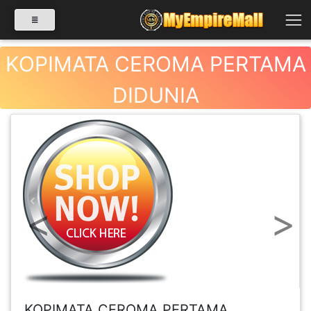
KOPIMATA CEROMA PERTAMA
DIDUNIA
SELECT CATEGORY
PRODUK(0)
BABIES(0)
Previous
Next
KESIHATAN(80)
PERNIAGAAN
RUNCIT(1)
KOPIMATA CEROMA PERTAMA