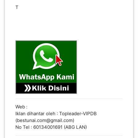
T
KENDERAAN(6)
ELEKTRONIK(5)
SUKAN/HOBI(2)
PERCUTIAN
&
PELANCONGAN(1)
RUMAH
Web :
&
Iklan dihantar oleh : Topleader-VIPDB
BARANG
(bestunai.com@gmail.com)
PERIBADI(4)
No Tel : 60134001691 (ABG LAN)