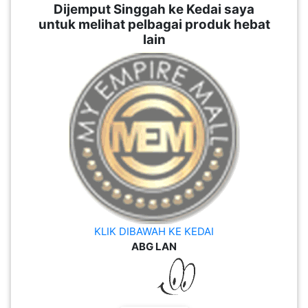
Dijemput Singgah ke Kedai saya
untuk melihat pelbagai produk hebat
SABAH(0)
lain
SARAWAK(2)
JOHOR(8)
MELAKA(53)
PENANG(2)
KLIK DIBAWAH KE KEDAI
ABG LAN
PERLIS(6)
KUALA