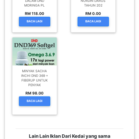
DALAM DND
NORDIN DARUS
MORINGA PL
TAHUN 202
RM 118.00
RM 0.00
BACA LAGI
BACA LAGI
MINYAK SACHA
INCHI DND 369 +
FIBERUP UNTUK
PENYAK
RM 98.00
BACA LAGI
Lain Lain Iklan Dari Kedai yang sama