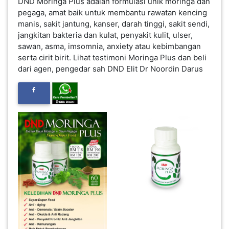
DND Moringa Plus adalah formulasi unik moringa dan
INFAK(0)
pegaga, amat baik untuk membantu rawatan kencing
manis, sakit jantung, kanser, darah tinggi, sakit sendi,
jangkitan bakteria dan kulat, penyakit kulit, ulser,
TUDUNG(0)
sawan, asma, imsomnia, anxiety atau kebimbangan
serta cirit birit. Lihat testimoni Moringa Plus dan beli
dari agen, pengedar sah DND Elit Dr Noordin Darus
ARTIKEL(14)
PEMBORONG(2)
PRODUK
DIGITAL(29)
MAKANAN(25)
PERNIAGAAN(41)