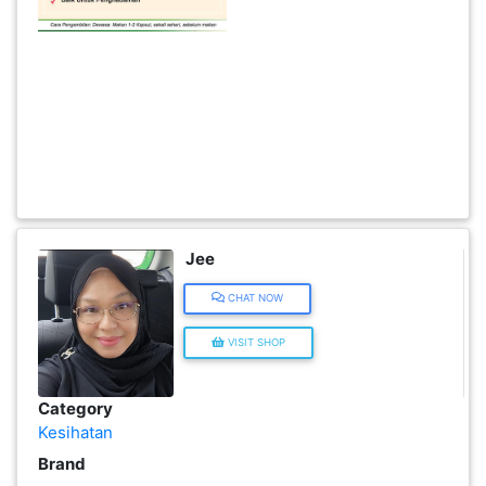
KENDERAAN(6)
ELEKTRONIK(5)
SUKAN/HOBI(2)
PERCUTIAN
Jee
&
PELANCONGAN(1)
CHAT NOW
VISIT SHOP
RUMAH
&
Category
BARANG
Kesihatan
PERIBADI(4)
Brand