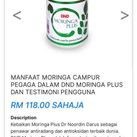
Previous
Next
FESYEN
WANITA(0)
KECANTIKAN(7)
FESYEN
LELAKI(0)
MANFAAT MORINGA CAMPUR
MINYAK
PEGAGA DALAM DND MORINGA PLUS
WANGI(8)
DAN TESTIMONI PENGGUNA
RM 118.00 SAHAJA
PENDIDIKAN(19)
Description
Kebaikan Moringa Plus Dr Noordin Darus sebagai
DERMA
penawar antiradang dan antioksidan terbaik dunia.
DAN