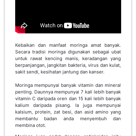
SABAH(0)
SARAWAK(2)
Kebaikan dan manfaat moringa amat banyak.
Secara tradisi moringa digunakan sebagai ubat
JOHOR(8)
untuk rawat kencing manis, keradangan yang
berpanjangan, ja
ngkitan bakteria, virus dan kulat,
sakit sendi, kesihatan jantung dan kanser.
MELAKA(53)
Moringa mempunyai banyak vitamin dan mineral
penting. Daunnya mempunyai 7 kali lebih banyak
PENANG(2)
vitamin C daripada oren dan 15 kali lebih banyak
kalium daripada pisang. Ia juga mempunyai
kalsium, protein, zat besi, dan asid amino yang
PERLIS(6)
membantu badan anda menyembuh dan
membina otot.
KUALA