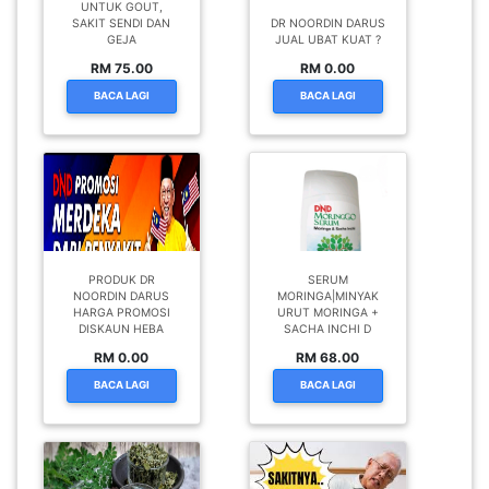
UNTUK GOUT,
SAKIT SENDI DAN
DR NOORDIN DARUS
GEJA
JUAL UBAT KUAT ?
RM 75.00
RM 0.00
BACA LAGI
BACA LAGI
PRODUK DR
SERUM
NOORDIN DARUS
MORINGA|MINYAK
HARGA PROMOSI
URUT MORINGA +
DISKAUN HEBA
SACHA INCHI D
RM 0.00
RM 68.00
BACA LAGI
BACA LAGI