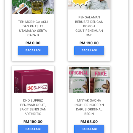
PENGALAMAN
TEH MORINGA ASLI
BERUBAT DENGAN
DAN KHASIAT
BOMOH
UTAMANYA SERTA
GOUT|PENEMUAN
CARA B
DND
RM 0.00
RM 190.00
BACA LAGI
BACA LAGI
DND SUPREZ
MINYAK SACHA
PENAWAR GOUT,
INCHI DR NOORDIN
SAKIT SENDI DAN
DARUS ORIGINAL
ARTHRITIS
BEGIN
RM 190.00
RM 98.00
BACA LAGI
BACA LAGI