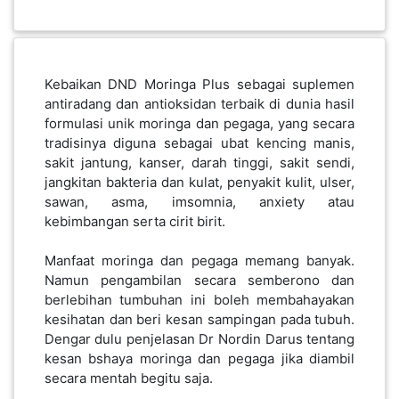
PEKERJAAN(0)
SERVIS(17)
Kebaikan DND Moringa Plus sebagai suplemen
antiradang dan antioksidan terbaik di dunia hasil
formulasi unik moringa dan pegaga, yang secara
HARTA
tradisinya diguna sebagai ubat kencing manis,
BENDA(1)
sakit jantung, kanser, darah tinggi, sakit sendi,
jangkitan bakteria dan kulat, penyakit kulit, ulser,
sawan, asma, imsomnia, anxiety atau
LAIN-
kebimbangan serta cirit birit.
LAIN
KEPERLUAN(16)
Manfaat moringa dan pegaga memang banyak.
Namun pengambilan secara semberono dan
berlebihan tumbuhan ini boleh membahayakan
kesihatan dan beri kesan sampingan pada tubuh.
SELECT NEGERI
Dengar dulu penjelasan Dr Nordin Darus tentang
kesan bshaya moringa dan pegaga jika diambil
secara mentah begitu saja.
SELANGOR(37)