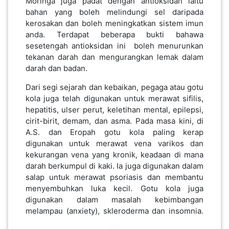
Moringa juga padat dengan antioksidan iaitu
LUMPUR(16)
bahan yang boleh melindungi sel daripada
kerosakan dan boleh meningkatkan sistem imun
anda. Terdapat beberapa bukti bahawa
PUTRAJAYA(9)
sesetengah antioksidan ini boleh menurunkan
tekanan darah dan mengurangkan lemak dalam
darah dan badan.
LABUAN(2)
Dari segi sejarah dan kebaikan, pegaga atau gotu
kola juga telah digunakan untuk merawat sifilis,
hepatitis, ulser perut, keletihan mental, epilepsi,
MALAYSIA(82)
cirit-birit, demam, dan asma. Pada masa kini, di
A.S. dan Eropah gotu kola paling kerap
digunakan untuk merawat vena varikos dan
INDONESIA(1)
kekurangan vena yang kronik, keadaan di mana
darah berkumpul di kaki. Ia juga digunakan dalam
salap untuk merawat psoriasis dan membantu
SINGAPORE(0)
menyembuhkan luka kecil. Gotu kola juga
digunakan dalam masalah kebimbangan
melampau (anxiety), skleroderma dan insomnia.
BRUNEI(0)