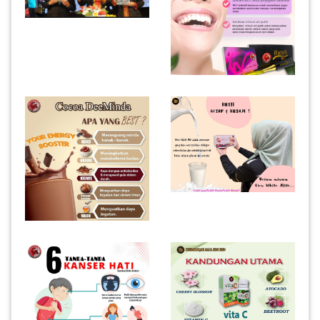
INFAK(0)
TUDUNG(0)
ARTIKEL(14)
PEMBORONG(2)
PRODUK
DIGITAL(29)
MAKANAN(25)
PERNIAGAAN(41)