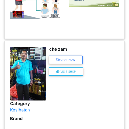
KENDERAAN(6)
ELEKTRONIK(5)
SUKAN/HOBI(2)
che zam
CHAT NOW
PERCUTIAN
VISIT SHOP
&
PELANCONGAN(1)
RUMAH
Category
&
Kesihatan
BARANG
Brand
PERIBADI(4)