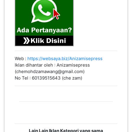
PAHANG(13)
KELANTAN(22)
PERAK(41)
Web :
https://websaya.biz/Anizamisepress
Iklan dihantar oleh : Anizamisepress
(chemohdzamawang@gmail.com)
NEGERI
No Tel : 60139515643 (che zam)
SEMBILAN(10)
KEDAH(13)
TERENGGANU(12)
Lain Lain Iklan Kategori yang sama