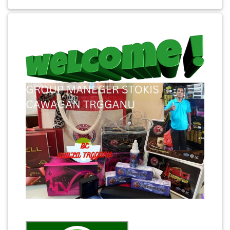
PEKERJAAN(0)
SERVIS(17)
HARTA
BENDA(1)
LAIN-
LAIN
KEPERLUAN(16)
SELECT NEGERI
SELANGOR(37)