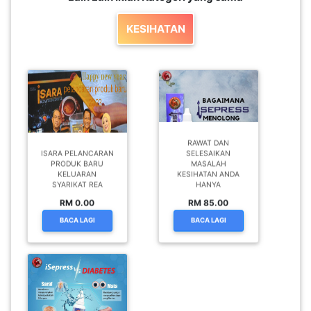
SABAH(0)
KESIHATAN
SARAWAK(2)
JOHOR(8)
RAWAT DAN
ISARA PELANCARAN
SELESAIKAN
PRODUK BARU
MASALAH
MELAKA(53)
KELUARAN
KESIHATAN ANDA
SYARIKAT REA
HANYA
RM 0.00
RM 85.00
PENANG(2)
BACA LAGI
BACA LAGI
PERLIS(6)
KUALA