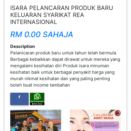
ISARA PELANCARAN PRODUK BARU
FESYEN
KELUARAN SYARIKAT REA
WANITA(0)
INTERNASIONAL
RM 0.00 SAHAJA
KECANTIKAN(7)
Description
Pelanicaran produk baru untuk tahun telah bermula
FESYEN
Berbagai kebaikkan dapat dirawat untuk mereka yang
LELAKI(0)
mengalami kesihatan diri Produk isara minuman
kesihatan baik untuk berbagai penyakit harga yang
murah nikmat kesihatan dan yang paling penting
MINYAK
boleh buat income tambahan
WANGI(8)
PENDIDIKAN(19)
DERMA
DAN