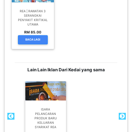
LUMPUR(16)
REA | RAWATAN 3
SERANGKAI
PENYAKIT KRITIKAL
PUTRAJAYA(9)
UTAMA
RM 85.00
BACA LAGI
LABUAN(2)
MALAYSIA(82)
Lain Lain Iklan Dari Kedai yang sama
INDONESIA(1)
SINGAPORE(0)
ISARA
PELANCARAN
PRODUK BARU
BRUNEI(0)
KELUARAN
SYARIKAT REA