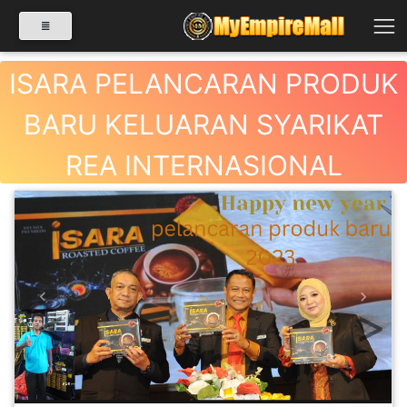
ISARA PELANCARAN PRODUK
BARU KELUARAN SYARIKAT
SELECT CATEGORY
REA INTERNASIONAL
PRODUK(0)
BABIES(0)
KESIHATAN(80)
Previous
Next
PERNIAGAAN
RUNCIT(1)