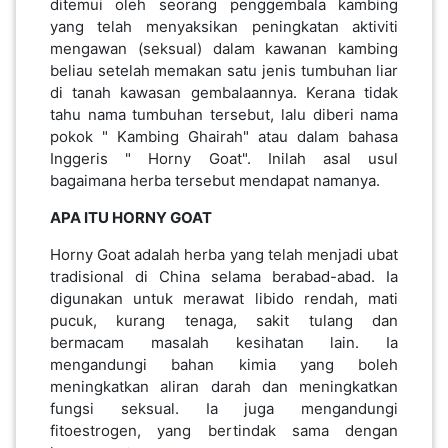
ditemui oleh seorang penggembala kambing
yang telah menyaksikan peningkatan aktiviti
PEKERJAAN(0)
mengawan (seksual) dalam kawanan kambing
beliau setelah memakan satu jenis tumbuhan liar
SERVIS(17)
di tanah kawasan gembalaannya. Kerana tidak
tahu nama tumbuhan tersebut, lalu diberi nama
pokok " Kambing Ghairah" atau dalam bahasa
HARTA
Inggeris " Horny Goat". Inilah asal usul
BENDA(1)
bagaimana herba tersebut mendapat namanya.
APA ITU HORNY GOAT
LAIN-
Horny Goat adalah herba yang telah menjadi ubat
LAIN
tradisional di China selama berabad-abad. Ia
KEPERLUAN(16)
digunakan untuk merawat libido rendah, mati
pucuk, kurang tenaga, sakit tulang dan
bermacam masalah kesihatan lain. Ia
mengandungi bahan kimia yang boleh
SELECT NEGERI
meningkatkan aliran darah dan meningkatkan
fungsi seksual. Ia juga mengandungi
fitoestrogen, yang bertindak sama dengan
SELANGOR(37)