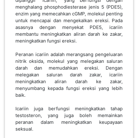
dipanggil "icariin," yang berfungsi dengan
menghalang phosphodiesterase jenis 5 (PDE5),
SABAH(0)
enzim yang memecahkan cGMP, molekul penting
untuk mencapai dan mengekalkan ereksi. Pada
asasnya dengan menyekat PDE5, icariin
SARAWAK(2)
membantu meningkatkan aliran darah ke zakar,
meningkatkan fungsi ereksi.
JOHOR(8)
Peranan icariin adalah merangsang pengeluaran
nitrik oksida, molekul yang melegakan saluran
darah dan memudahkan ereksi. Dengan
MELAKA(53)
melegakan saluran darah zakar, icariin
meningkatkan aliran darah ke zakar,
menyumbang kepada fungsi ereksi yang lebih
PENANG(2)
baik.
Icariin juga berfungsi meningkatkan tahap
PERLIS(6)
testosteron, yang juga boleh memainkan
peranan dalam meningkatkan keupayaan
seksual.
KUALA