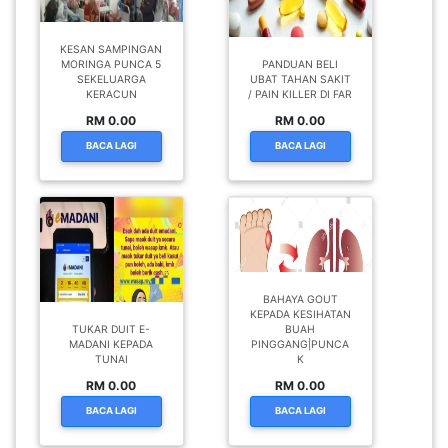
KESAN SAMPINGAN
MORINGA PUNCA 5
PANDUAN BELI
SEKELUARGA
UBAT TAHAN SAKIT
KERACUN
/ PAIN KILLER DI FAR
RM 0.00
RM 0.00
BACA LAGI
BACA LAGI
BAHAYA GOUT
KEPADA KESIHATAN
TUKAR DUIT E-
BUAH
MADANI KEPADA
PINGGANG|PUNCA
TUNAI
K
RM 0.00
RM 0.00
BACA LAGI
BACA LAGI