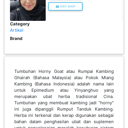
INFAK(0)
VISIT SHOP
Category
TUDUNG(0)
Artikel
Brand
ARTIKEL(14)
PEMBORONG(2)
Tumbuhan Horny Goat atau Rumpai Kambing
Ghairah (Bahasa Malaysia) atau Pokok Miang
PRODUK
Kambing (Bahasa Indonesia) adalah nama lain
DIGITAL(29)
untuk Epimedium atau Yinyanghuo yang
merupakan ubat herba tradisional Cina.
Tumbuhan yang membuat kambing jadi "horny"
MAKANAN(25)
ini juga dipanggil Rumput Tanduk Kambing.
Herba ini terkenal dan kerap digunakan sebagai
PERNIAGAAN(41)
bahan dalam penghasilan ubat dan suplemen
untuk penyelesaian masalah kesuburan sistem