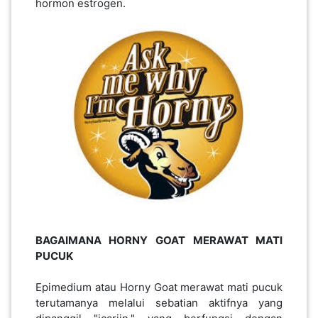
hormon estrogen.
PAHANG(13)
KELANTAN(22)
PERAK(41)
NEGERI
SEMBILAN(10)
BAGAIMANA HORNY GOAT MERAWAT MATI
KEDAH(13)
PUCUK
Epimedium atau Horny Goat merawat mati pucuk
TERENGGANU(12)
terutamanya melalui sebatian aktifnya yang