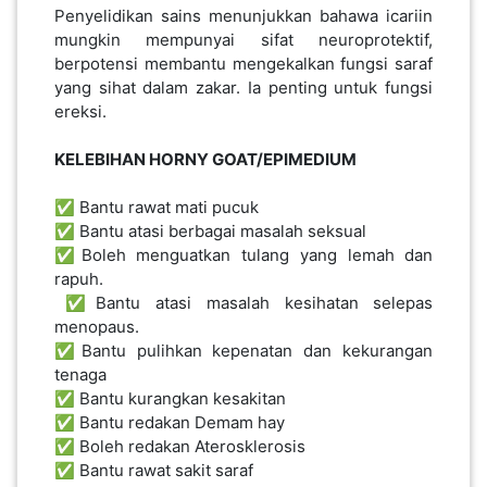
Penyelidikan sains menunjukkan bahawa icariin
LUMPUR(16)
mungkin mempunyai sifat neuroprotektif,
berpotensi membantu mengekalkan fungsi saraf
yang sihat dalam zakar. Ia penting untuk fungsi
PUTRAJAYA(9)
ereksi.
KELEBIHAN HORNY GOAT/EPIMEDIUM
LABUAN(2)
✅ Bantu rawat mati pucuk
✅ Bantu atasi berbagai masalah seksual
MALAYSIA(82)
✅Boleh menguatkan tulang yang lemah dan
rapuh.
​​​​✅Bantu atasi masalah kesihatan selepas
INDONESIA(1)
menopaus.
✅Bantu pulihkan kepenatan dan kekurangan
tenaga
SINGAPORE(0)
✅ Bantu kurangkan kesakitan
✅ Bantu redakan Demam hay
✅ Boleh redakan Aterosklerosis
BRUNEI(0)
✅ Bantu rawat sakit saraf