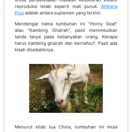
reproduksi lelaki seperti mati pucuk.
Alithera
KENDERAAN(6)
Plus
adalah antara suplemen yang terkini.
Mendengar nama tumbuhan ini "Horny Goat"
atau "Kambing Ghairah", ​​​​pasti menimbulkan
ELEKTRONIK(5)
tanda tanya pada kebanyakan orang. Kenapa
harus kambing ghairah dan bernafsu?. Pasti ada
SUKAN/HOBI(2)
kisah disebaliknya.
PERCUTIAN
&
PELANCONGAN(1)
RUMAH
&
BARANG
PERIBADI(4)
Menurut kitab tua China, tumbuhan ini mula