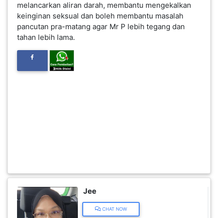
melancarkan aliran darah, membantu mengekalkan
keinginan seksual dan boleh membantu masalah
FESYEN
pancutan pra-matang agar Mr P lebih tegang dan
WANITA(0)
tahan lebih lama.
KECANTIKAN(7)
FESYEN
LELAKI(0)
MINYAK
WANGI(8)
PENDIDIKAN(19)
Jee
DERMA
CHAT NOW
DAN