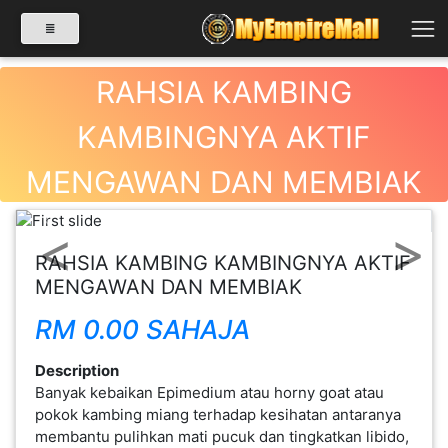
RAHSIA KAMBING
KAMBINGNYA AKTIF
SELECT CATEGORY
MENGAWAN DAN MEMBIAK
PRODUK(0)
Previous
Next
RAHSIA KAMBING KAMBINGNYA AKTIF
BABIES(0)
MENGAWAN DAN MEMBIAK
RM 0.00 SAHAJA
KESIHATAN(80)
Description
Banyak kebaikan Epimedium atau horny goat atau
PERNIAGAAN
pokok kambing miang terhadap kesihatan antaranya
RUNCIT(1)
membantu pulihkan mati pucuk dan tingkatkan libido,