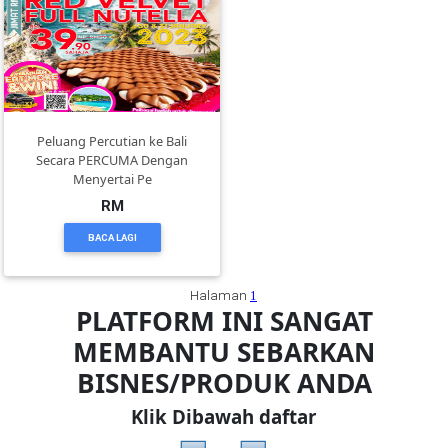
FESYEN
WANITA(0)
Peluang Percutian ke Bali
KECANTIKAN(7)
Secara PERCUMA Dengan
Menyertai Pe
RM
FESYEN
LELAKI(0)
BACA LAGI
MINYAK
Halaman
1
PLATFORM INI SANGAT
WANGI(8)
MEMBANTU SEBARKAN
BISNES/PRODUK ANDA
PENDIDIKAN(19)
Klik Dibawah daftar
DERMA