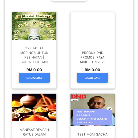
LUMPUR(16)
PUTRAJAYA(9)
LABUAN(2)
15 KHASIAT
MORINGA UNTUK
PRODUK DND
KESIHATAN |
PROMOSI RAYA
SUPERFOOD YAN
AIDIL FITRI 2025
MALAYSIA(82)
RM 0.00
RM 0.00
BACA LAGI
BACA LAGI
INDONESIA(1)
SINGAPORE(0)
BRUNEI(0)
MANFAAT REMPAH
RATUS DALAM
TESTIMONI SACHA