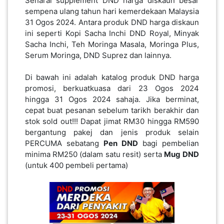
Senarai supplement DND harga diskaun besar
sempena ulang tahun hari kemerdekaan Malaysia
KENDERAAN(6)
31 Ogos 2024. Antara produk DND harga diskaun
ini seperti Kopi Sacha Inchi DND Royal, Minyak
Sacha Inchi, Teh Moringa Masala, Moringa Plus,
ELEKTRONIK(5)
Serum Moringa, DND Suprez dan lainnya.
Di bawah ini adalah katalog produk DND harga
SUKAN/HOBI(2)
promosi, berkuatkuasa dari 23 Ogos 2024
hingga 31 Ogos 2024 sahaja. Jika berminat,
cepat buat pesanan sebelum tarikh berakhir dan
PERCUTIAN
stok sold out!!! Dapat jimat RM30 hingga RM590
&
bergantung pakej dan jenis produk selain
PELANCONGAN(1)
PERCUMA sebatang
Pen
DND
bagi pembelian
minima RM250 (dalam satu resit) serta
Mug
DND
(untuk 400 pembeli pertama)
RUMAH
&
BARANG
PERIBADI(4)