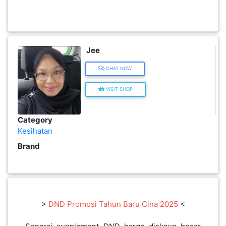
INFAK(0)
TUDUNG(0)
Jee
CHAT NOW
ARTIKEL(14)
VISIT SHOP
PEMBORONG(2)
Category
Kesihatan
PRODUK
Brand
DIGITAL(29)
MAKANAN(25)
>
DND Promosi Tahun Baru Cina 2025
<
PERNIAGAAN(41)