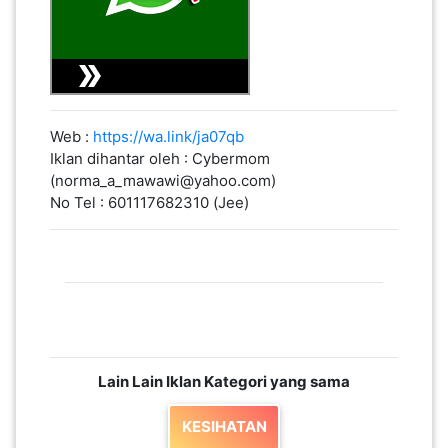
SABAH(0)
SARAWAK(2)
Web :
https://wa.link/ja07qb
Iklan dihantar oleh : Cybermom
JOHOR(8)
(norma_a_mawawi@yahoo.com)
No Tel : 601117682310 (Jee)
MELAKA(53)
PENANG(2)
PERLIS(6)
Lain Lain Iklan Kategori yang sama
KESIHATAN
KUALA