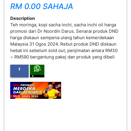
RM 0.00 SAHAJA
FESYEN
WANITA(0)
Description
Teh moringa, kopi sacha inchi, sacha inchi oil harga
promosi dari Dr Noordin Darus. Senarai produk DND
KECANTIKAN(7)
harga diskaun sempena ulang tahun kemerdekaan
Malaysia 31 Ogos 2024. Rebut produk DND diskaun
hebat ini sebelum sold out, penjimatan antara RM30
FESYEN
~ RM590 bergantung pakej dan produk yang dibeli
LELAKI(0)
MINYAK
WANGI(8)
PENDIDIKAN(19)
DERMA
DAN