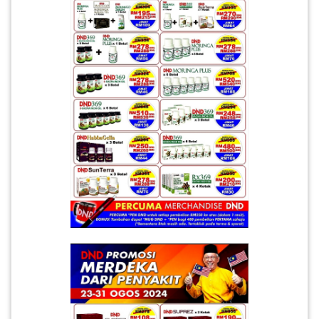
PEKERJAAN(0)
SERVIS(17)
HARTA
BENDA(1)
LAIN-
LAIN
KEPERLUAN(16)
SELECT NEGERI
SELANGOR(37)