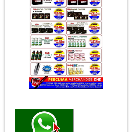
PAHANG(13)
KELANTAN(22)
PERAK(41)
NEGERI
SEMBILAN(10)
KEDAH(13)
TERENGGANU(12)