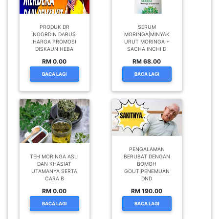
PRODUK DR
SERUM
NOORDIN DARUS
MORINGA|MINYAK
HARGA PROMOSI
URUT MORINGA +
DISKAUN HEBA
SACHA INCHI D
RM 0.00
RM 68.00
BACA LAGI
BACA LAGI
PENGALAMAN
TEH MORINGA ASLI
BERUBAT DENGAN
DAN KHASIAT
BOMOH
UTAMANYA SERTA
GOUT|PENEMUAN
CARA B
DND
RM 0.00
RM 190.00
BACA LAGI
BACA LAGI