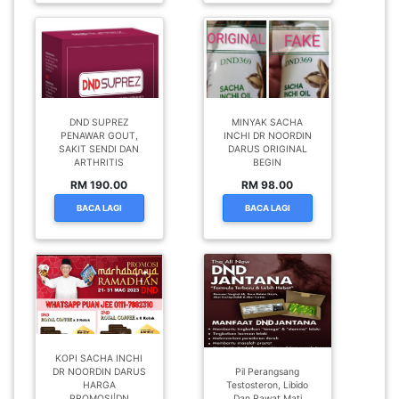
DND SUPREZ
MINYAK SACHA
PENAWAR GOUT,
INCHI DR NOORDIN
SAKIT SENDI DAN
DARUS ORIGINAL
ARTHRITIS
BEGIN
RM 190.00
RM 98.00
BACA LAGI
BACA LAGI
KOPI SACHA INCHI
DR NOORDIN DARUS
Pil Perangsang
HARGA
Testosteron, Libido
PROMOSI|DN
Dan Rawat Mati