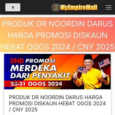
PRODUK DR NOORDIN DARUS
HARGA PROMOSI DISKAUN
SELECT CATEGORY
HEBAT OGOS 2024 / CNY 2025
PRODUK(0)
BABIES(0)
Previous
Next
KESIHATAN(80)
PRODUK DR NOORDIN DARUS HARGA
PERNIAGAAN
PROMOSI DISKAUN HEBAT OGOS 2024
RUNCIT(1)
/ CNY 2025