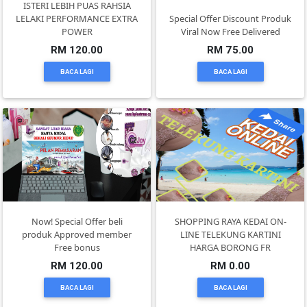
ISTERI LEBIH PUAS RAHSIA
DAN
LELAKI PERFORMANCE EXTRA
Special Offer Discount Produk
INFAK(0)
POWER
Viral Now Free Delivered
RM 120.00
RM 75.00
BACA LAGI
BACA LAGI
TUDUNG(0)
ARTIKEL(14)
PEMBORONG(2)
PRODUK
DIGITAL(29)
Now! Special Offer beli
SHOPPING RAYA KEDAI ON-
produk Approved member
LINE TELEKUNG KARTINI
Free bonus
HARGA BORONG FR
MAKANAN(25)
RM 120.00
RM 0.00
BACA LAGI
BACA LAGI
PERNIAGAAN(41)