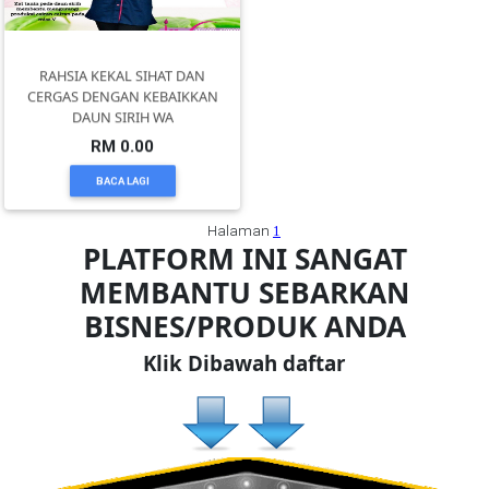
PEKERJAAN(0)
RAHSIA KEKAL SIHAT DAN
CERGAS DENGAN KEBAIKKAN
DAUN SIRIH WA
SERVIS(17)
RM 0.00
BACA LAGI
HARTA
BENDA(1)
Halaman
1
PLATFORM INI SANGAT
MEMBANTU SEBARKAN
LAIN-
LAIN
BISNES/PRODUK ANDA
KEPERLUAN(16)
Klik Dibawah daftar
SELECT
NEGERI