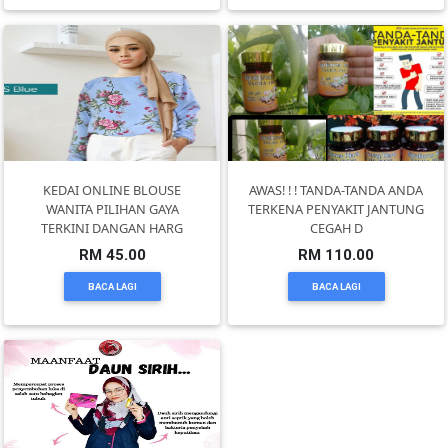
KENDERAAN(6)
ELEKTRONIK(5)
SUKAN/HOBI(2)
KEDAI ONLINE BLOUSE
AWAS! ! ! TANDA-TANDA ANDA
WANITA PILIHAN GAYA
TERKENA PENYAKIT JANTUNG
TERKINI DANGAN HARG
CEGAH D
PERCUTIAN
RM 45.00
RM 110.00
&
BACA LAGI
BACA LAGI
PELANCONGAN(1)
RUMAH
&
BARANG
PERIBADI(4)