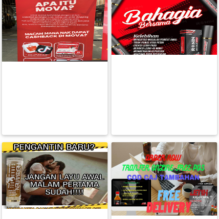
Shopee & TikTok
RANJANG POWERFUL
RM 199.00
RM 180.00
FESYEN
BACA LAGI
BACA LAGI
WANITA(0)
KECANTIKAN(7)
FESYEN
LELAKI(0)
MINYAK
WANGI(8)
PENDIDIKAN(19)
DERMA