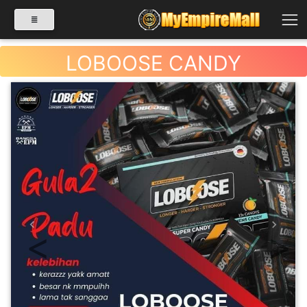
LOBOOSE CANDY
SELECT CATEGORY
PRODUK(0)
BABIES(0)
KESIHATAN(80)
Previous
Next
PERNIAGAAN
RUNCIT(1)