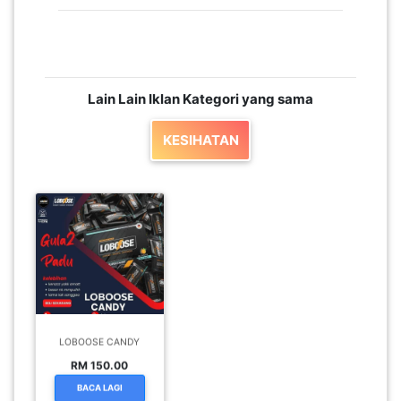
LUMPUR(16)
PUTRAJAYA(9)
Lain Lain Iklan Kategori yang sama
LABUAN(2)
KESIHATAN
MALAYSIA(82)
INDONESIA(1)
SINGAPORE(0)
LOBOOSE CANDY
RM 150.00
BRUNEI(0)
BACA LAGI