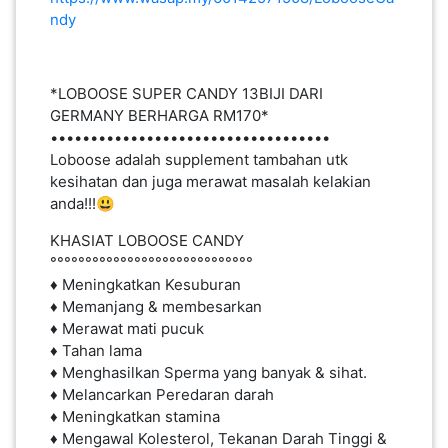
ndy
PEKERJAAN(0)
SERVIS(17)
*LOBOOSE SUPER CANDY 13BIJI DARI
GERMANY BERHARGA RM170*
•••••••••••••••••••••••••••••••••••
HARTA
Loboose adalah supplement tambahan utk
BENDA(1)
kesihatan dan juga merawat masalah kelakian
anda!!!😃
KHASIAT LOBOOSE CANDY
LAIN-
°°°°°°°°°°°°°°°°°°°°°°°°°°°°°
LAIN
♦ Meningkatkan Kesuburan
KEPERLUAN(16)
♦ Memanjang & membesarkan
♦ Merawat mati pucuk
♦ Tahan lama
♦ Menghasilkan Sperma yang banyak & sihat.
SELECT NEGERI
♦ Melancarkan Peredaran darah
♦ Meningkatkan stamina
♦ Mengawal Kolesterol, Tekanan Darah Tinggi &
SELANGOR(37)