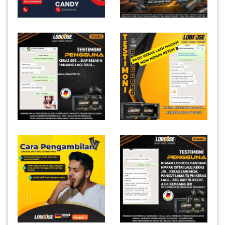
INFAK(0)
TUDUNG(0)
ARTIKEL(14)
PEMBORONG(2)
PRODUK
DIGITAL(29)
MAKANAN(25)
PERNIAGAAN(41)