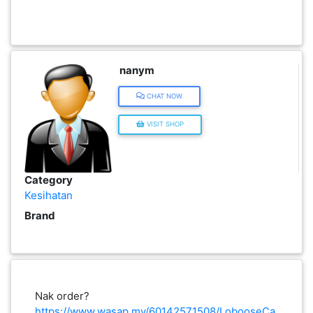
KENDERAAN(6)
nanym
ELEKTRONIK(5)
CHAT NOW
SUKAN/HOBI(2)
VISIT SHOP
PERCUTIAN
&
Category
PELANCONGAN(1)
Kesihatan
Brand
RUMAH
&
BARANG
PERIBADI(4)
Nak order?
https://www.wasap.my/60142571508/LobooseCa