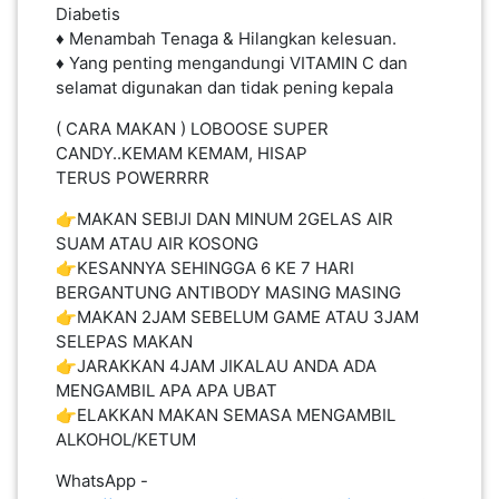
Diabetis
♦ Menambah Tenaga & Hilangkan kelesuan.
♦️ Yang penting mengandungi VITAMIN C dan
PAHANG(13)
selamat digunakan dan tidak pening kepala
( CARA MAKAN ) LOBOOSE SUPER
KELANTAN(22)
CANDY..KEMAM KEMAM, HISAP
TERUS POWERRRR
PERAK(41)
👉MAKAN SEBIJI DAN MINUM 2GELAS AIR
SUAM ATAU AIR KOSONG
👉KESANNYA SEHINGGA 6 KE 7 HARI
NEGERI
BERGANTUNG ANTIBODY MASING MASING
👉MAKAN 2JAM SEBELUM GAME ATAU 3JAM
SEMBILAN(10)
SELEPAS MAKAN
👉JARAKKAN 4JAM JIKALAU ANDA ADA
MENGAMBIL APA APA UBAT
KEDAH(13)
👉ELAKKAN MAKAN SEMASA MENGAMBIL
ALKOHOL/KETUM
TERENGGANU(12)
WhatsApp -