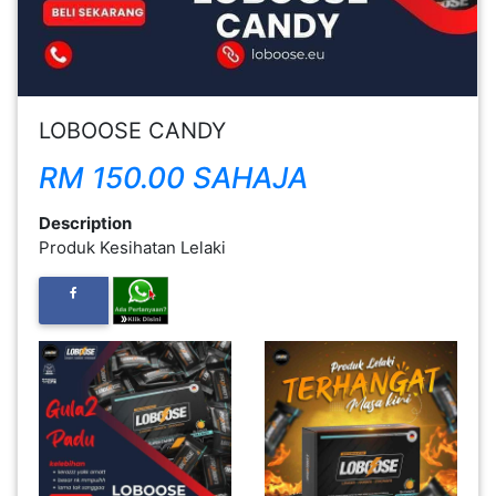
FESYEN
WANITA(0)
LOBOOSE CANDY
KECANTIKAN(7)
RM 150.00 SAHAJA
FESYEN
Description
LELAKI(0)
Produk Kesihatan Lelaki
MINYAK
WANGI(8)
PENDIDIKAN(19)
DERMA
DAN