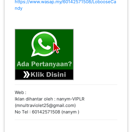
https://www.wasap.my/60142571508/LobooseCa
ndy
SABAH(0)
SARAWAK(2)
JOHOR(8)
MELAKA(53)
PENANG(2)
Web :
Iklan dihantar oleh : nanym-VIPLR
(mnultraviolet25@gmail.com)
PERLIS(6)
No Tel : 60142571508 (nanym )
KUALA