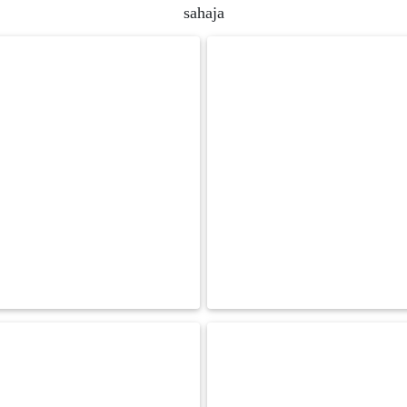
sahaja
RM 0.00
RM 0.00
BACA LAGI
BACA LAGI
FESYEN
WANITA(0)
KECANTIKAN(7)
FESYEN
LELAKI(0)
MINYAK
WANGI(8)
PENDIDIKAN(19)
DERMA