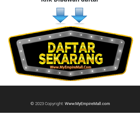
KUALA
LUMPUR(16)
PUTRAJAYA(9)
LABUAN(2)
MALAYSIA(82)
INDONESIA(1)
© 2023 Copyright:
Www.MyEmpireMall.com
SINGAPORE(0)