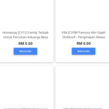
PEKERJAAN(0)
SERVIS(17)
Homestay [CV11] Family Terbaik
Villa [CV9]A"Famosa Alor Gajah
Untuk Percutian Keluarga Besa
Eksklusif – Penginapan Mewa
HARTA
RM 0.00
RM 0.00
BENDA(1)
BACA LAGI
BACA LAGI
LAIN-
LAIN
KEPERLUAN(16)
SELECT
NEGERI