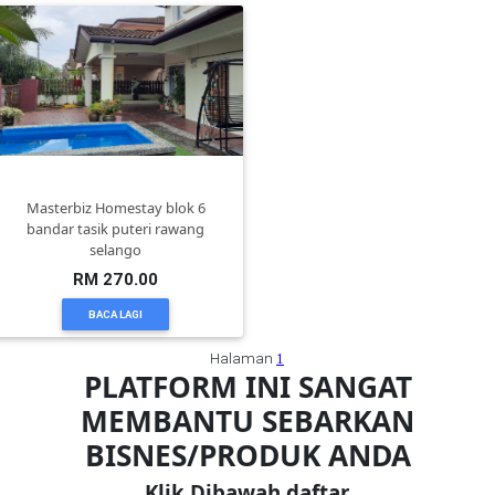
TERENGGANU(12)
SABAH(0)
SARAWAK(2)
Masterbiz Homestay blok 6
bandar tasik puteri rawang
selango
JOHOR(8)
RM 270.00
BACA LAGI
MELAKA(53)
Halaman
1
PLATFORM INI SANGAT
PENANG(2)
MEMBANTU SEBARKAN
BISNES/PRODUK ANDA
PERLIS(6)
Klik Dibawah daftar