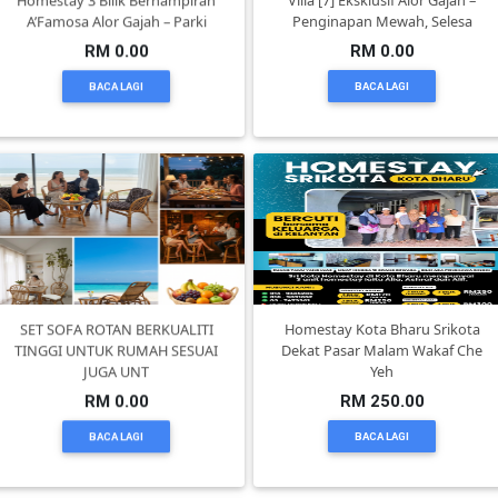
Homestay 3 Bilik Berhampiran
Villa [7] Eksklusif Alor Gajah –
A’Famosa Alor Gajah – Parki
Penginapan Mewah, Selesa
SELANGOR(37)
RM 0.00
RM 0.00
BACA LAGI
BACA LAGI
PAHANG(13)
KELANTAN(22)
PERAK(41)
SET SOFA ROTAN BERKUALITI
Homestay Kota Bharu Srikota
NEGERI
TINGGI UNTUK RUMAH SESUAI
Dekat Pasar Malam Wakaf Che
SEMBILAN(10)
JUGA UNT
Yeh
RM 0.00
RM 250.00
KEDAH(13)
BACA LAGI
BACA LAGI