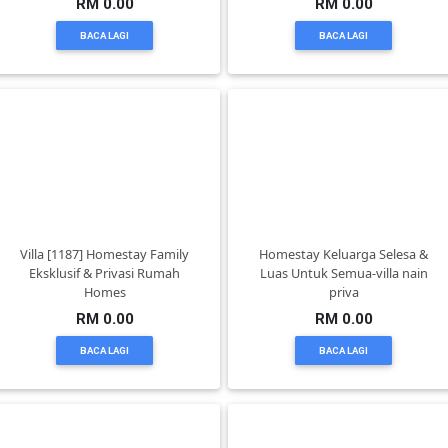
RM 0.00
RM 0.00
BACA LAGI
BACA LAGI
KENDERAAN(6)
ELEKTRONIK(5)
SUKAN/HOBI(2)
PERCUTIAN
Villa [1187] Homestay Family
Homestay Keluarga Selesa &
Eksklusif & Privasi Rumah
Luas Untuk Semua-villa nain
&
Homes
priva
PELANCONGAN(1)
RM 0.00
RM 0.00
BACA LAGI
BACA LAGI
RUMAH
&
BARANG
PERIBADI(4)