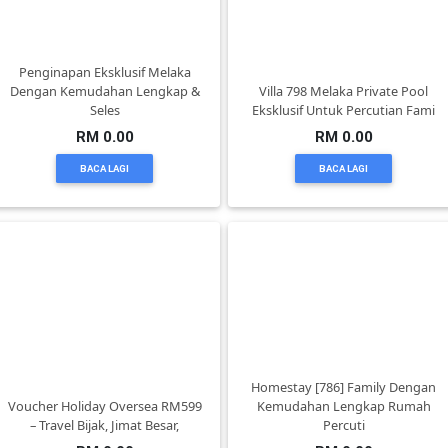
DAN
INFAK(0)
Penginapan Eksklusif Melaka
Dengan Kemudahan Lengkap &
Villa 798 Melaka Private Pool
TUDUNG(0)
Seles
Eksklusif Untuk Percutian Fami
RM 0.00
RM 0.00
ARTIKEL(14)
BACA LAGI
BACA LAGI
PEMBORONG(2)
PRODUK
DIGITAL(29)
MAKANAN(25)
Homestay [786] Family Dengan
Voucher Holiday Oversea RM599
Kemudahan Lengkap Rumah
– Travel Bijak, Jimat Besar,
Percuti
PERNIAGAAN(41)