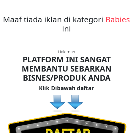
Maaf tiada iklan di kategori
Babies
FESYEN
WANITA(0)
ini
KECANTIKAN(7)
Halaman
PLATFORM INI SANGAT
FESYEN
MEMBANTU SEBARKAN
LELAKI(0)
BISNES/PRODUK ANDA
Klik Dibawah daftar
MINYAK
WANGI(8)
PENDIDIKAN(19)
DERMA